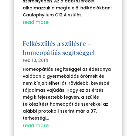
személyében. Az alábbi szereket
alkalmazzuk a megfelelő indikációkban!
Caulophyllum C12 A szülés...
read more
Felkészülés a szülésre –
homeopátiás segítséggel
Feb 10, 2014
Homeopátiás segítséggel az édesanya
valóban a gyermekáldás örömeit és
nem kínjait élheti át: rövidebb, kevésbé
fájdalmas vajúdás. Hogy ez az érzés
még kifejezettebb legyen, a szülés
felkészítést homeopátiás szerekkel az
alábbi protokoll szerint már a 37.
terhességi...
read more