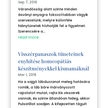
Sep 7, 2016
Várandósság alatt szinte minden
ásványi anyagra fokozottabban vágyik
szervezetünk, melyre különféle
hiánytünetek hívhatják fel a figyelmet.
Szerencsére a...
read more
Visszérpanaszok tüneteinek
enyhítése homeopátiás
készítményekkel kismamáknál
Mar 1, 2016
Ha a sajgó lábduzzanat meleg hatására
romlik, a láb bőre márványozott
rajzolatot mutat, rajta kis visszerek
vannak, és szinte állandóan hideg, akkor
Pulsatillat szedjen. A kifejezetten tágult