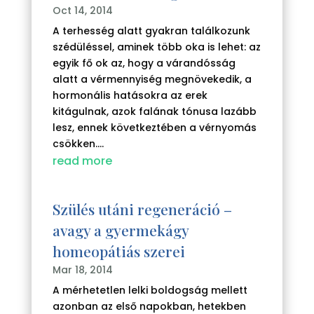
Oct 14, 2014
A terhesség alatt gyakran találkozunk
szédüléssel, aminek több oka is lehet: az
egyik fő ok az, hogy a várandósság
alatt a vérmennyiség megnövekedik, a
hormonális hatásokra az erek
kitágulnak, azok falának tónusa lazább
lesz, ennek következtében a vérnyomás
csökken....
read more
Szülés utáni regeneráció –
avagy a gyermekágy
homeopátiás szerei
Mar 18, 2014
A mérhetetlen lelki boldogság mellett
azonban az első napokban, hetekben