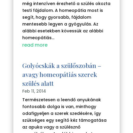
még intenzíven érezhető a szülés okozta
testi fájdalom. A homeopátia most is
segít, hogy gyorsabb, fájdalom
mentesebb legyen a gyógyulás. Az
alábbi esetekben kövessük az alábbi
homeopátiás...
read more
Golyócskák a szülőszobán –
avagy homeopátiás szerek
szülés alatt
Feb 11, 2014
Természetesen a leendő anyukának
fontosabb dolga is van, minthogy
odafigyeljen a szerek szedésére, így
szükséges egy segítő kéz támogatása
az apuka vagy a szülésznő