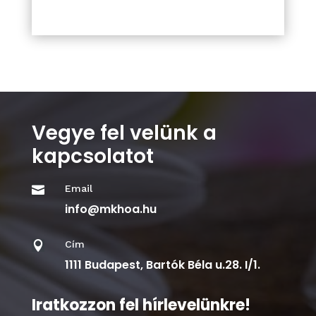
Vegye fel velünk a
kapcsolatot
Email

info@mkhoa.hu
Cím

1111 Budapest, Bartók Béla u.28. I/1.
Iratkozzon fel hírlevelünkre!