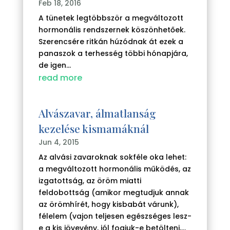
Feb 18, 2016
A tünetek legtöbbször a megváltozott
hormonális rendszernek köszönhetőek.
Szerencsére ritkán húzódnak át ezek a
panaszok a terhesség többi hónapjára,
de igen...
read more
Alvászavar, álmatlanság
kezelése kismamáknál
Jun 4, 2015
Az alvási zavaroknak sokféle oka lehet:
a megváltozott hormonális működés, az
izgatottság, az öröm miatti
feldobottság (amikor megtudjuk annak
az örömhírét, hogy kisbabát várunk),
félelem (vajon teljesen egészséges lesz-
e a kis jövevény, jól fogjuk-e betölteni,...