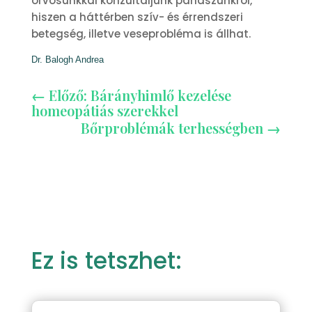
orvosunkkal konzultáljunk panaszunkról,
hiszen a háttérben szív- és érrendszeri
betegség, illetve veseprobléma is állhat.
Dr. Balogh Andrea
←
Előző: Bárányhimlő kezelése
homeopátiás szerekkel
Bőrproblémák terhességben
→
Ez is tetszhet: