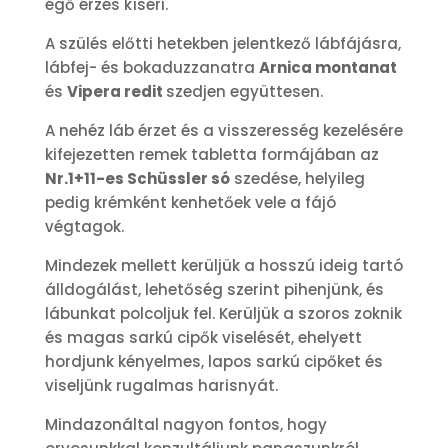
égő érzés kíséri.
A szülés előtti hetekben jelentkező lábfájásra,
lábfej- és bokaduzzanatra
Arnica montanat
és
Vipera redit
szedjen együttesen.
A nehéz láb érzet és a visszeresség kezelésére
kifejezetten remek tabletta formájában az
Nr.1+11-es Schüssler só
szedése, helyileg
pedig krémként kenhetőek vele a fájó
végtagok.
Mindezek mellett kerüljük a hosszú ideig tartó
álldogálást, lehetőség szerint pihenjünk, és
lábunkat polcoljuk fel. Kerüljük a szoros zoknik
és magas sarkú cipők viselését, ehelyett
hordjunk kényelmes, lapos sarkú cipőket és
viseljünk rugalmas harisnyát.
Mindazonáltal nagyon fontos, hogy