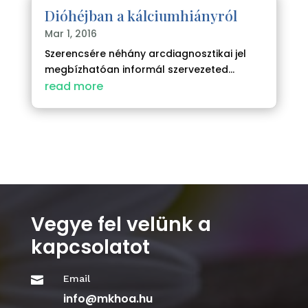
Dióhéjban a kálciumhiányról
Mar 1, 2016
Szerencsére néhány arcdiagnosztikai jel
megbízhatóan informál szervezeted...
read more
Vegye fel velünk a
kapcsolatot
Email

info@mkhoa.hu