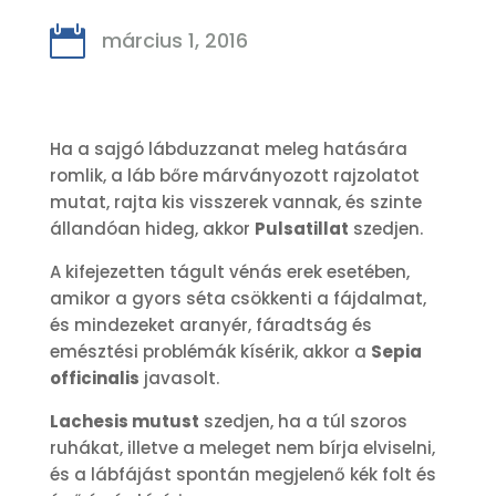

március 1, 2016
Ha a sajgó lábduzzanat meleg hatására
romlik, a láb bőre márványozott rajzolatot
mutat, rajta kis visszerek vannak, és szinte
állandóan hideg, akkor
Pulsatillat
szedjen.
A kifejezetten tágult vénás erek esetében,
amikor a gyors séta csökkenti a fájdalmat,
és mindezeket aranyér, fáradtság és
emésztési problémák kísérik, akkor a
Sepia
officinalis
javasolt.
Lachesis mutust
szedjen, ha a túl szoros
ruhákat, illetve a meleget nem bírja elviselni,
és a lábfájást spontán megjelenő kék folt és