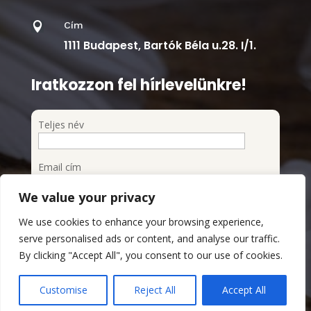
Cím

1111 Budapest, Bartók Béla u.28. I/1.
Iratkozzon fel hírlevelünkre!
Teljes név
Email cím
We value your privacy
Feliratkozom a hírlevélre
We use cookies to enhance your browsing experience,
Megismertem és elfogadom az Adatvédelmi
serve personalised ads or content, and analyse our traffic.
szabályzatot
By clicking "Accept All", you consent to our use of cookies.
Adatvédelmi Szabályzat
Customise
Reject All
Accept All