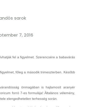
andós sarok
ptember 7, 2016
vhatják fel a figyelmet. Szerencsére a babavárás
 figyelmet, főleg a második trimeszterben. Később
 várandósság önmagában is hajlamosít aranyér
oricum forró 7-es formulája! Általános vélemény,
tele elengedhetetlen terhesség során.