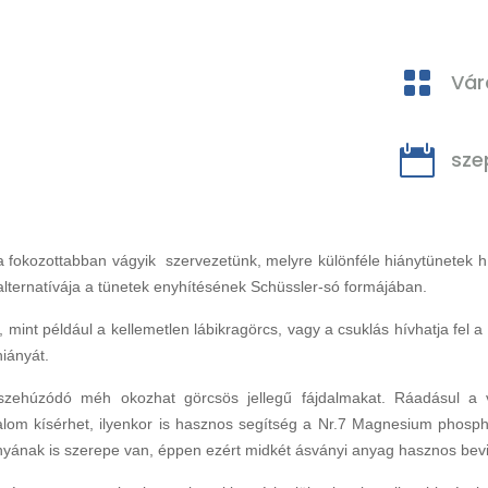

Vár

sze
 fokozottabban vágyik szervezetünk, melyre különféle hiánytünetek hí
 alternatívája a tünetek enyhítésének Schüssler-só formájában.
mint például a kellemetlen lábikragörcs, vagy a csuklás hívhatja fel a
hiányát.
összehúzódó méh okozhat görcsös jellegű fájdalmakat. Ráadásul a
jdalom kísérhet, ilyenkor is hasznos segítség a Nr.7 Magnesium phosph
ányának is szerepe van, éppen ezért midkét ásványi anyag hasznos bevi