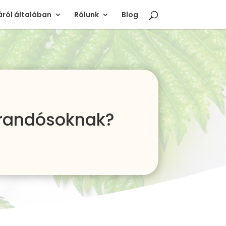
ról általában
Rólunk
Blog
árandósoknak?