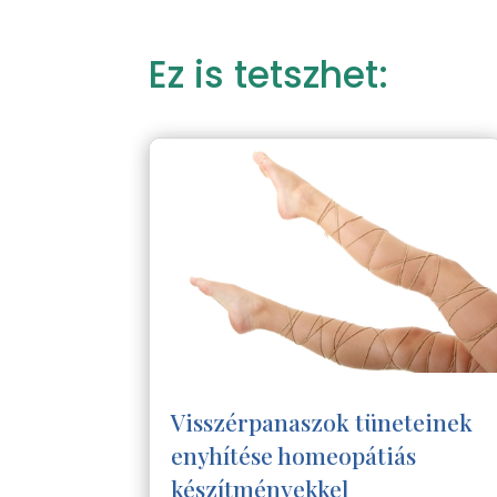
Ez is tetszhet:
Visszérpanaszok tüneteinek
enyhítése homeopátiás
készítményekkel