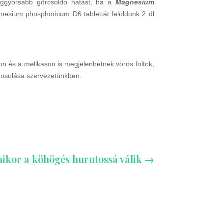
 leggyorsabb görcsoldó hatást, ha a
Magnesium
nesium phosphoricum D6 tablettát feloldunk 2 dl
n és a mellkason is megjelenhetnek vörös foltok,
znosulása szervezetünkben.
ikor a köhögés hurutossá válik
→