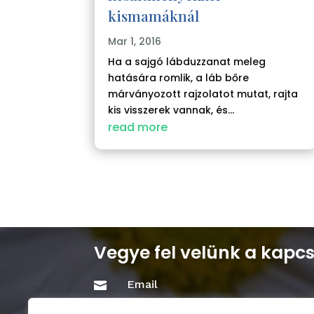
kismamáknál
Mar 1, 2016
Ha a sajgó lábduzzanat meleg
hatására romlik, a láb bőre
márványozott rajzolatot mutat, rajta
kis visszerek vannak, és...
read more
Vegye fel velünk a kapcs
Email

info@mkhoa.hu