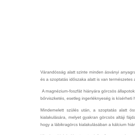
Várandósság alatt szinte minden ásványi anyagra
és a szoptatás időszaka alatt is van természetes
A magnézium-foszfát hiányára görcsös állapotok, 
bőrviszketés, esetleg ingerléknyeség is kísérheti 
Mindemelett szülés után, a szoptatás alatt 
kialakulására, melyet gyakran görcsös altáji fá
hogy a lábikragörcs kialakulásában a kálcium hi