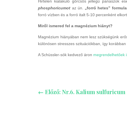
Hirtelen kialakuló görcsös jellegű panaszok e
phosphoricumot
az ún.
„forró hetes” formula
forró vízben és a forró italt 5-10 percenként elkor
Miről ismered fel a magnézium hiányt?
Magnézium hiányában nem lesz szükségünk erős sm
különösen stresszes szituációkban, így korábban
A Schüssler-sók kedvező áron
megrendelhetőek 
←
Előző: Nr.6. Kalium sulfuricum