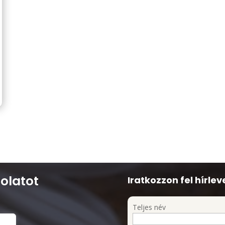
olatot
Iratkozzon fel hírlev
Teljes név