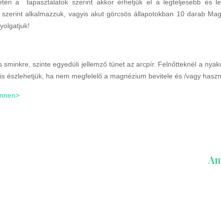
setén a tapasztalatok szerint akkor érhetjük el a legteljesebb és
szerint alkalmazzuk, vagyis akut görcsös állapotokban 10 darab Mag
tyolgatjuk!
inkre, szinte egyedüli jellemző tünet az arcpír. Felnőtteknél a nyako
 is észlehetjük, ha nem megfelelő a magnézium bevitele és /vagy has
innen>
Am