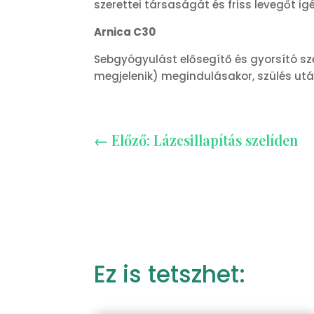
szerettei társaságát és friss levegőt ig
Arnica C30
Sebgyógyulást elősegítő és gyorsító sze
megjelenik) megindulásakor, szülés utá
←
Előző: Lázcsillapítás szelíden
Ez is tetszhet: