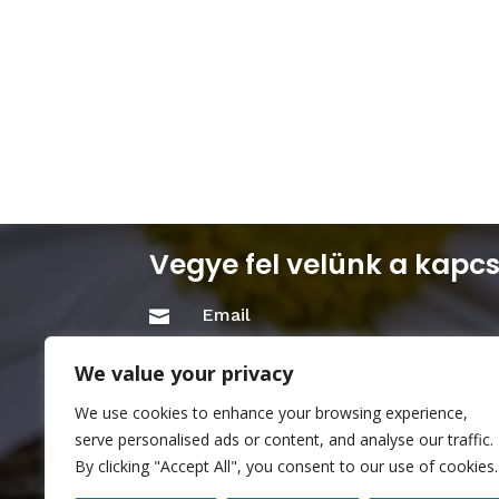
Vegye fel velünk a kapcs
Email

info@mkhoa.hu
We value your privacy
Cím

We use cookies to enhance your browsing experience,
1111 Budapest, Bartók Béla u.28. 
serve personalised ads or content, and analyse our traffic.
By clicking "Accept All", you consent to our use of cookies.