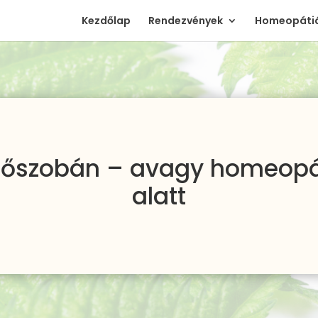
Kezdőlap
Rendezvények
Homeopátiá
lőszobán – avagy homeopát
alatt