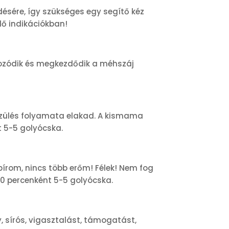
ésére, így szükséges egy segítő kéz
ő indikációkban!
kozódik és megkezdődik a méhszáj
szülés folyamata elakad. A kismama
t 5-5 golyócska.
írom, nincs több erőm! Félek! Nem fog
30 percenként 5-5 golyócska.
y, sírós, vigasztalást, támogatást,