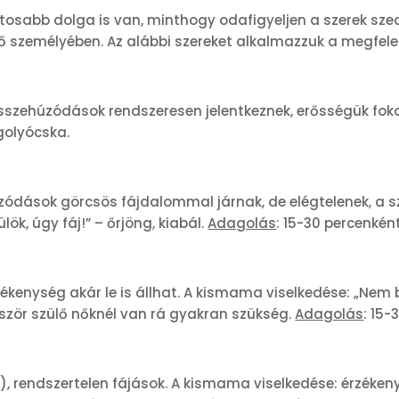
sabb dolga is van, minthogy odafigyeljen a szerek szed
személyében. Az alábbi szereket alkalmazzuk a megfelel
összehúzódások rendszeresen jelentkeznek, erősségük fo
 golyócska.
dások görcsös fájdalommal járnak, de elégtelenek, a 
k, úgy fáj!” – őrjöng, kiabál.
Adagolás
: 15-30 percenkén
nység akár le is állhat. A kismama viselkedése: „Nem b
először szülő nőknél van rá gyakran szükség.
Adagolás
: 15-
e), rendszertelen fájások. A kismama viselkedése: érzéken