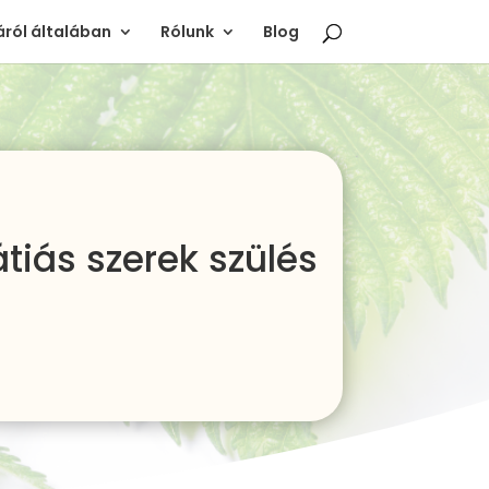
ról általában
Rólunk
Blog
iás szerek szülés