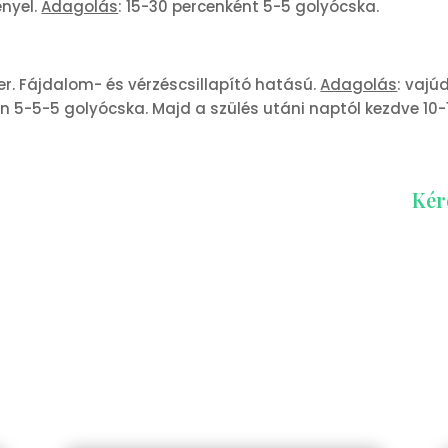
ényel.
Adagolás
: 15-30 percenként 5-5 golyócska.
r. Fájdalom- és vérzéscsillapító hatású.
Adagolás
: vajú
n 5-5-5 golyócska. Majd a szülés utáni naptól kezdve 10
Kér