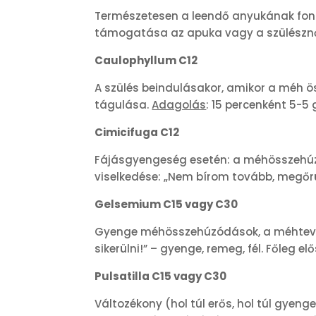
Természetesen a leendő anyukának fonto
támogatása az apuka vagy a szülésznő 
Caulophyllum C12
A szülés beindulásakor, amikor a méh 
tágulása.
Adagolás
: 15 percenként 5-5
Cimicifuga C12
Fájásgyengeség esetén: a méhösszehúzó
viselkedése: „Nem bírom tovább, megőrülö
Gelsemium C15 vagy C30
Gyenge méhösszehúzódások, a méhtevéke
sikerülni!” – gyenge, remeg, fél. Főleg 
Pulsatilla C15 vagy C30
Változékony (hol túl erős, hol túl gyeng