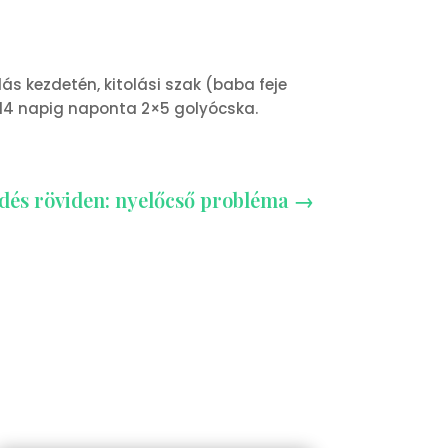
dás kezdetén, kitolási szak (baba feje
-14 napig naponta 2×5 golyócska.
dés röviden: nyelőcső probléma
→