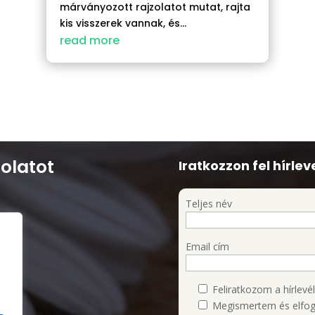
márványozott rajzolatot mutat, rajta
kis visszerek vannak, és...
read more
olatot
Iratkozzon fel hírlev
Teljes név
Email cím
I/1.
Feliratkozom a hírlevél
Megismertem és elfog