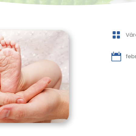

Vár

febr