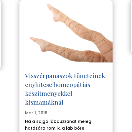
Visszérpanaszok tüneteinek
enyhítése homeopátiás
készítményekkel
kismamáknál
Mar 1, 2016
Ha a sajgó lábduzzanat meleg
hatására romlik, a láb bőre