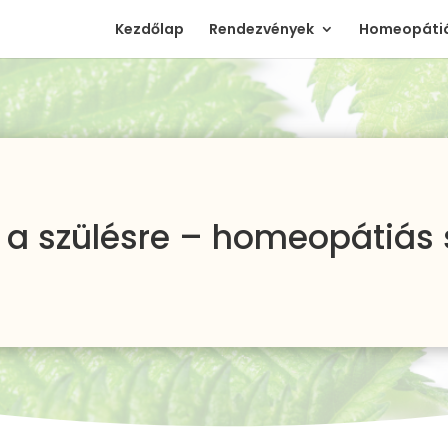
Kezdőlap
Rendezvények
Homeopátiá
s a szülésre – homeopátiás 