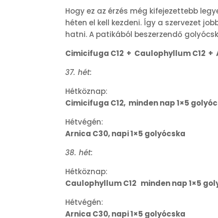
Hogy ez az érzés még kifejezettebb legy
héten el kell kezdeni. Így a szervezet j
hatni. A patikából beszerzendő golyócs
Cimicifuga C12 + Caulophyllum C12 + 
37. hét:
Hétköznap:
Cimicifuga C12, minden nap 1×5 golyó
Hétvégén:
Arnica C30, napi 1×5 golyócska
38. hét:
Hétköznap:
Caulophyllum C12 minden nap 1×5 gol
Hétvégén:
Arnica C30, napi 1×5 golyócska