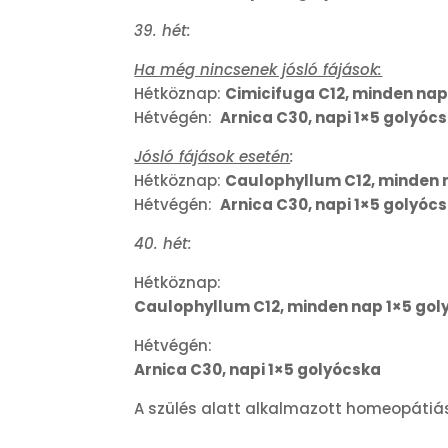
39. hét:
Ha még nincsenek jósló fájások:
Hétköznap:
Cimicifuga C12, minden nap
Hétvégén:
Arnica C30, napi 1×5 golyóc
Jósló fájások esetén
:
Hétköznap:
Caulophyllum C12, minden 
Hétvégén:
Arnica C30, napi 1×5 golyóc
40. hét:
Hétköznap:
Caulophyllum C12, minden nap 1×5 gol
Hétvégén:
Arnica C30, napi 1×5 golyócska
A szülés alatt alkalmazott homeopátiás