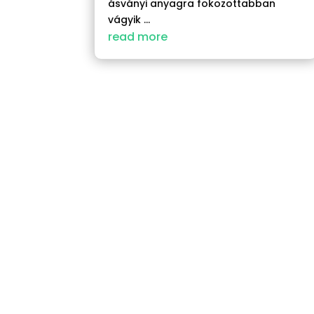
ásványi anyagra fokozottabban
vágyik ...
read more