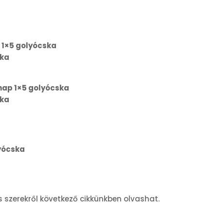
 1×5 golyócska
ska
nap 1×5 golyócska
ska
yócska
 szerekről következő cikkünkben olvashat.