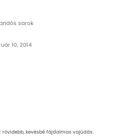
andós sarok
ruár 10, 2014
: rövidebb, kevésbé fájdalmas vajúdás.