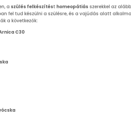
en, a
szülés felkészítés
t
homeopátiás
szerekkel az aláb
obban fel tud készülni a szülésre, és a vajúdás alatt alk
kák a következők:
Arnica C30
cska
yócska