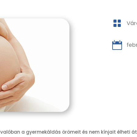

Vár

feb
alóban a gyermekáldás örömeit és nem kínjait élheti át