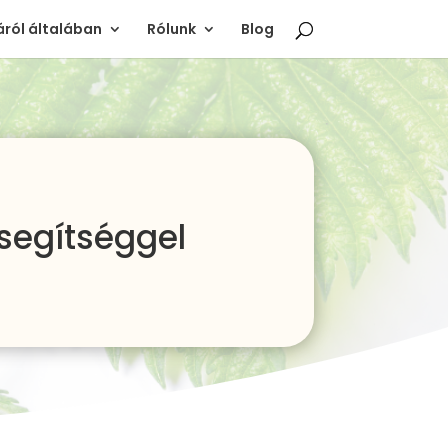
ról általában
Rólunk
Blog
segítséggel