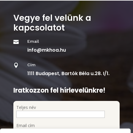
Vegye fel velünk a
kapcsolatot
Email

info@mkhoa.hu
Cím

1111 Budapest, Bartók Béla u.28. I/1.
Iratkozzon fel hírlevelünkre!
Teljes név
Email cím