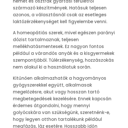
német és osztrák gyártási területről
származó készítmények. Hatásuk teljesen
azonos, a választásnál csak az esetleges
laktózérzékenységet kell figyelembe venni.
A homeopátiás szerek, mivel egészen parányi
dózist tartalmaznak, teljesen
mellékhatásmentesek. Ez nagyon fontos
például a várandós anyák és a kisgyermekek
szempontjából. Túlérzékenység, hozzászokás
nem alakul ki a használatuk során.
Kitűnően alkalmazhatók a hagyományos
gyógyszerekkel együtt, alkalmasak
megelőzésre, akut vagy hosszan tartó
megbetegedések kezelésére. Ennek kapcsán
érdemes átgondolni, hogy mennyi
golyócskára van szükségünk, szeretnénk-e,
hogy legyen otthon tartalékunk például
megfázás, láz esetére. Hosszabb időn