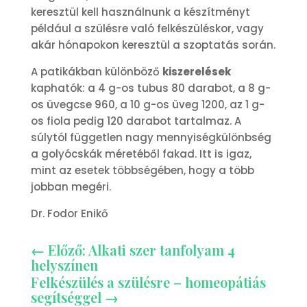
keresztül kell használnunk a készítményt
például a szülésre való felkészüléskor, vagy
akár hónapokon keresztül a szoptatás során.
A patikákban különböző
kiszerelések
kaphatók: a 4 g-os tubus 80 darabot, a 8 g-
os üvegcse 960, a 10 g-os üveg 1200, az 1 g-
os fiola pedig 120 darabot tartalmaz. A
súlytól független nagy mennyiségkülönbség
a golyócskák méretéből fakad. Itt is igaz,
mint az esetek többségében, hogy a több
jobban megéri.
Dr. Fodor Enikő
←
Előző: Alkati szer tanfolyam 4
helyszínen
Felkészülés a szülésre – homeopátiás
segítséggel
→