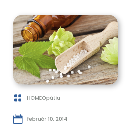

HOMEOpátia

február 10, 2014