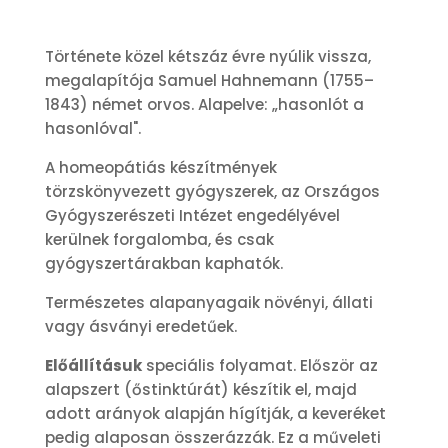
Története közel kétszáz évre nyúlik vissza,
megalapítója Samuel Hahnemann (1755–
1843) német orvos. Alapelve: „hasonlót a
hasonlóval".
A homeopátiás készítmények
törzskönyvezett gyógyszerek, az Országos
Gyógyszerészeti Intézet engedélyével
kerülnek forgalomba, és csak
gyógyszertárakban kaphatók.
Természetes alapanyagaik növényi, állati
vagy ásványi eredetűek.
Előállításuk
speciális folyamat. Először az
alapszert (őstinktúrát) készítik el, majd
adott arányok alapján hígítják, a keveréket
pedig alaposan összerázzák. Ez a műveleti