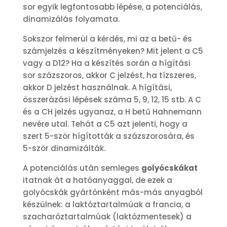
sor egyik legfontosabb lépése, a potenciálás,
dinamizálás folyamata.
Sokszor felmerül a kérdés, mi az a betű- és
számjelzés a készítményeken? Mit jelent a C5
vagy a D12? Ha a készítés során a hígítási
sor százszoros, akkor C jelzést, ha tízszeres,
akkor D jelzést használnak. A hígítási,
összerázási lépések száma 5, 9, 12, 15 stb. A C
és a CH jelzés ugyanaz, a H betű Hahnemann
nevére utal. Tehát a C5 azt jelenti, hogy a
szert 5-ször hígították a százszorosára, és
5-ször dinamizálták.
A potenciálás után semleges
golyócskákat
itatnak át a hatóanyaggal, de ezek a
golyócskák gyártónként más-más anyagból
készülnek: a laktóztartalmúak a francia, a
szacharóztartalmúak (laktózmentesek) a