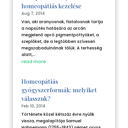
homeopátiás kezelése
Aug 7, 2014
Van, aki aranyosnak, fiatalosnak tartja
a napsütés hatására az arcán
megjelenő apró pigmentpöttyöket, a
szeplőket, de a legtöbben szívesen
megszabadulnának tőlük. A terhesség
alatt,...
read more
Homeopátiás
gyógyszerformák: melyiket
válasszuk?
Feb 10, 2014
Története közel kétszáz évre nyúlik
vissza, megalapítója Samuel
Hahnemann (1755–1843) német orvos.