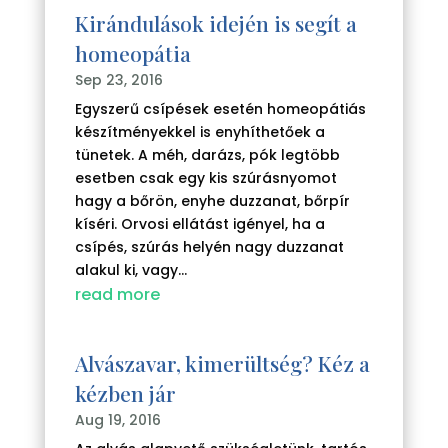
Kirándulások idején is segít a
homeopátia
Sep 23, 2016
Egyszerű csípések esetén homeopátiás
készítményekkel is enyhíthetőek a
tünetek. A méh, darázs, pók legtöbb
esetben csak egy kis szúrásnyomot
hagy a bőrön, enyhe duzzanat, bőrpír
kíséri. Orvosi ellátást igényel, ha a
csípés, szúrás helyén nagy duzzanat
alakul ki, vagy...
read more
Alvászavar, kimerültség? Kéz a
kézben jár
Aug 19, 2016