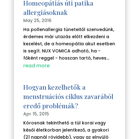
Homeopátiás úti patika
allergiásoknak
May 25, 2016
Ha pollenallergia tüneteitől szenvedünk,
érdemes már utazás előtt elkezdeni a
kezelést, de a homeopátia akut esetben
is segít. NUX VOMICA adható, ha -
főként reggel - hosszan tartó, heves...
read more
Hogyan kezelhetők a
menstruációs ciklus zavarából
eredő problémák?
Apr 15, 2015
Kórosnak tekinthető a túl korai vagy
késői életkorban jelentkező, a gyakori
(21 napnál rövidebb), vagy az elnyúló