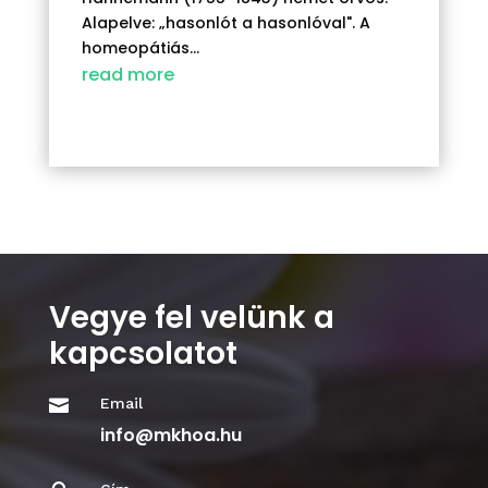
Alapelve: „hasonlót a hasonlóval". A
homeopátiás...
read more
Vegye fel velünk a
kapcsolatot
Email

info@mkhoa.hu