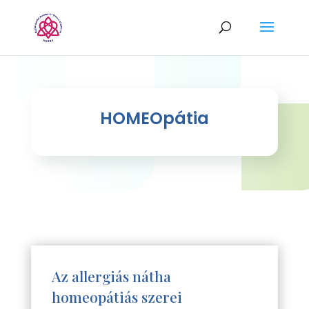
HOMEOpátia
Az allergiás nátha
homeopátiás szerei