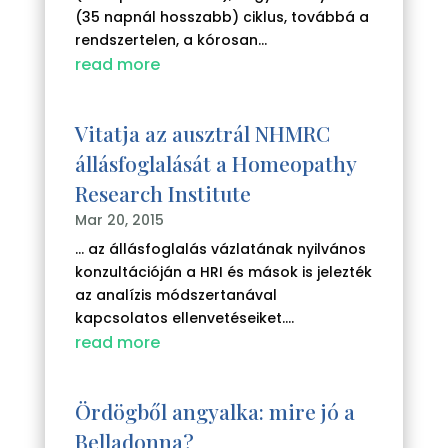
(35 napnál hosszabb) ciklus, továbbá a
rendszertelen, a kórosan...
read more
Vitatja az ausztrál NHMRC
állásfoglalását a Homeopathy
Research Institute
Mar 20, 2015
... az állásfoglalás vázlatának nyilvános
konzultációján a HRI és mások is jelezték
az analízis módszertanával
kapcsolatos ellenvetéseiket....
read more
Ördögből angyalka: mire jó a
Belladonna?