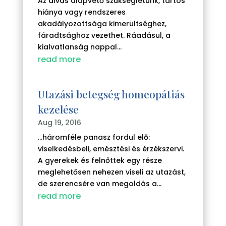
Az alvás alapvető szükségletünk, tartós
hiánya vagy rendszeres
akadályozottsága kimerültséghez,
fáradtsághoz vezethet. Ráadásul, a
kialvatlanság nappal...
read more
Utazási betegség homeopátiás
kezelése
Aug 19, 2016
...háromféle panasz fordul elő:
viselkedésbeli, emésztési és érzékszervi.
A gyerekek és felnőttek egy része
meglehetősen nehezen viseli az utazást,
de szerencsére van megoldás a...
read more