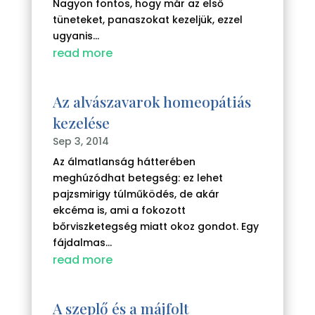
Nagyon fontos, hogy már az első
tüneteket, panaszokat kezeljük, ezzel
ugyanis...
read more
Az alvászavarok homeopátiás
kezelése
Sep 3, 2014
Az álmatlanság hátterében
meghúzódhat betegség: ez lehet
pajzsmirigy túlműködés, de akár
ekcéma is, ami a fokozott
bőrviszketegség miatt okoz gondot. Egy
fájdalmas...
read more
A szeplő és a májfolt