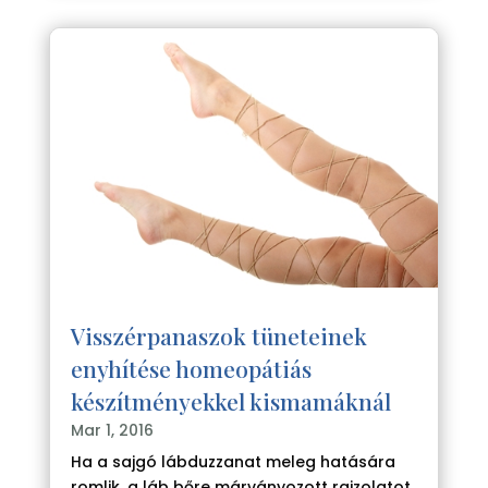
Visszérpanaszok tüneteinek
enyhítése homeopátiás
készítményekkel kismamáknál
Mar 1, 2016
Ha a sajgó lábduzzanat meleg hatására
romlik, a láb bőre márványozott rajzolatot