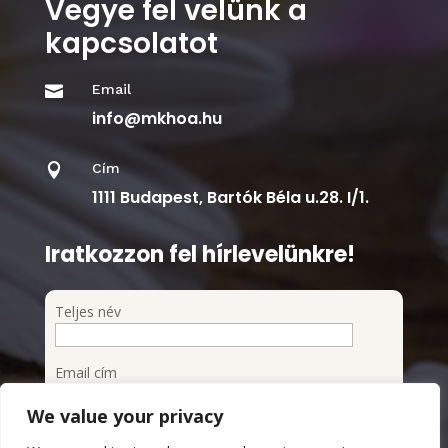
Vegye fel velünk a
kapcsolatot
Email

info@mkhoa.hu
Cím

1111 Budapest, Bartók Béla u.28. I/1.
Iratkozzon fel hírlevelünkre!
Teljes név
Email cím
We value your privacy
Feliratkozom a hírlevélre