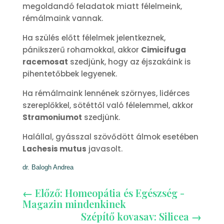
megoldandó feladatok miatt félelmeink,
rémálmaink vannak.
Ha szülés előtt félelmek jelentkeznek,
pánikszerű rohamokkal, akkor
Cimicifuga
racemosat
szedjünk, hogy az éjszakáink is
pihentetőbbek legyenek.
Ha rémálmaink lennének szörnyes, lidérces
szereplőkkel, sötéttől való félelemmel, akkor
Stramoniumot
szedjünk.
Halállal, gyásszal szövődött álmok esetében
Lachesis mutus
javasolt.
dr. Balogh Andrea
←
Előző: Homeopátia és Egészség -
Magazin mindenkinek
Szépítő kovasav: Silicea
→