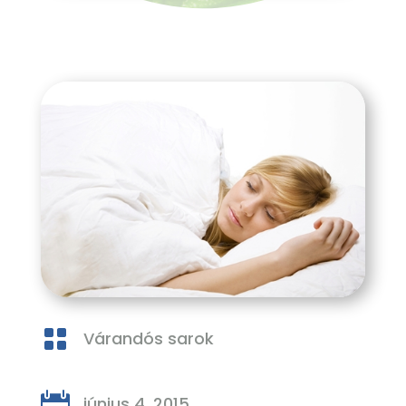

Várandós sarok

június 4, 2015