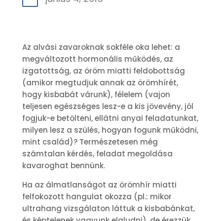
Az alvási zavaroknak sokféle oka lehet: a
megváltozott hormonális működés, az
izgatottság, az öröm miatti feldobottság
(amikor megtudjuk annak az örömhírét,
hogy kisbabát várunk), félelem (vajon
teljesen egészséges lesz-e a kis jövevény, jól
fogjuk-e betölteni, ellátni anyai feladatunkat,
milyen lesz a szülés, hogyan fogunk működni,
mint család)? Természetesen még
számtalan kérdés, feladat megoldása
kavaroghat bennünk.
Ha az álmatlanságot az örömhír miatti
felfokozott hangulat okozza (pl.: mikor
ultrahang vizsgálaton láttuk a kisbabánkat,
és képtelenek vagyunk elaludni), de érezzük,