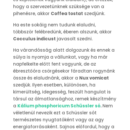
hogy a szervezetünknek szüksége van a
pihenésre, akkor
Coffea tostat
szedjünk.
Ha este sokáig nem tudunk elaludni,
többször felébredünk, éberen alszunk, akkor
Cocculus indicust
javasolt szedni.
Ha várandósság alatt dolgozunk és ennek a
súlya is nyomja a vállunkat, vagy ha már
napfelkelte előtt fent vagyunk, de az
ébresztőóra csörgésekor fáradtan rogynánk
össze és elaludnánk, akkor a
Nux vomicat
szedjük. Ilyen esetben, különösen, ha
kimerültség, idegesség, feszült hangulat is
társul az álmatlansághoz, remek készítmény
a
Kálium phosphoricum Schüssler só
.
Nem
véletlenül nevezik ezt a Schüssler sót
természetes nyugtatóként vagy az agy
energiaforrásaként. Sajnos előfordul, hogy a