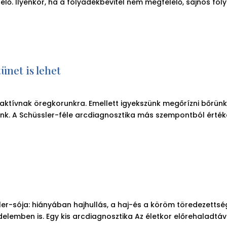
 elő. Ilyenkor, ha a folyadékbevitel nem megfelelő, sajnos f
ünet is lehet
ívnak öregkorunkra. Emellett igyekszünk megőrízni bőrünk fi
k. A Schüssler-féle arcdiagnosztika más szempontból értékeli
üssler-sója: hiányában hajhullás, a haj-és a köröm töredezett
zdelemben is. Egy kis arcdiagnosztika Az életkor előrehaladtáva