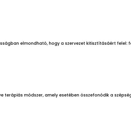
sságban elmondható, hogy a szervezet kitisztításáért felel: fo
etve terápiás módszer, amely esetében összefonódik a széps