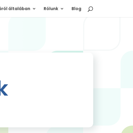
ról általában
Rólunk
Blog
k