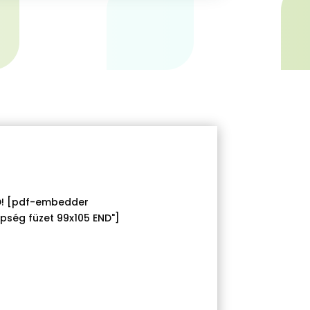
KED! [pdf-embedder
pség füzet 99x105 END"]