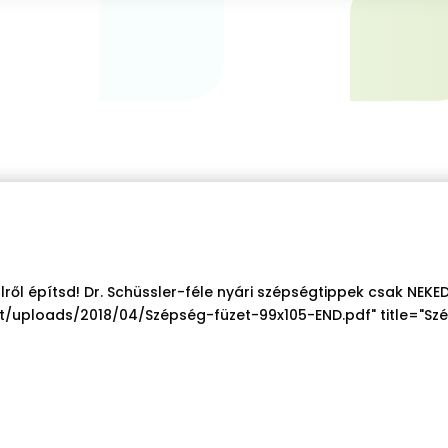
lről építsd! Dr. Schüssler-féle nyári szépségtippek csak NE
uploads/2018/04/Szépség-füzet-99x105-END.pdf" title="Szé