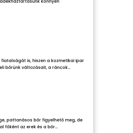
olyadékháztartásunk könnyen
atalságát is, hiszen a kozmetikai ipar
 bőrünk változásait, a ráncok...
sége, pattanásos bőr figyelhető meg, de
l főként az erek és a bőr...