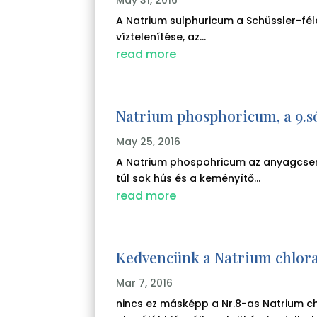
A Natrium sulphuricum a Schüssler-féle
víztelenítése, az...
read more
Natrium phosphoricum, a 9.s
May 25, 2016
A Natrium phospohricum az anyagcser
túl sok hús és a keményítő...
read more
Kedvencünk a Natrium chlor
Mar 7, 2016
nincs ez másképp a Nr.8-as Natrium c