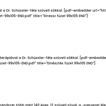
al a Dr. Schüssler-féle szöveti sókkal. [pdf-embedder url="
-99x105-END.pdf" title="Stressz füzet 99x105 END"]
terápiával a Dr. Schüssler-féle szöveti sókkal. [pdf-embed
et-99x105-END.pdf" title="Emésztés füzet 99x105 END"]
rendszer több mint 140 éves. 12 szöveti sóval, a „szervezet élet