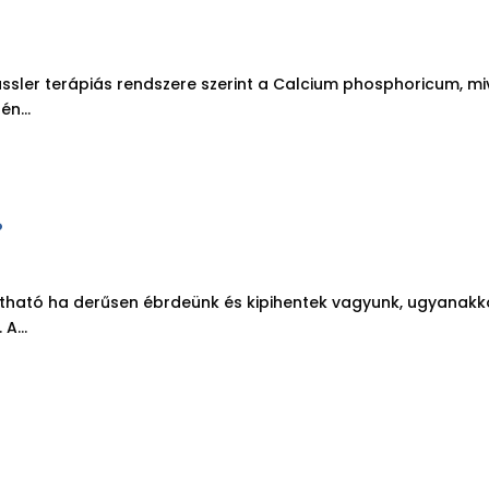
üssler terápiás rendszere szerint a Calcium phosphoricum, m
n...
?
látható ha derűsen ébrdeünk és kipihentek vagyunk, ugyanakko
A...