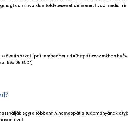
igmagt.com, hvordan toldvæsenet definerer, hvad medicin impor
féle szöveti sókkal [pdf-embedder url="http://www.mkhoa.h
zet 99x105 END"]
szd?
 használják egyre többen? A homeopátia tudományának aty
asonlóval...