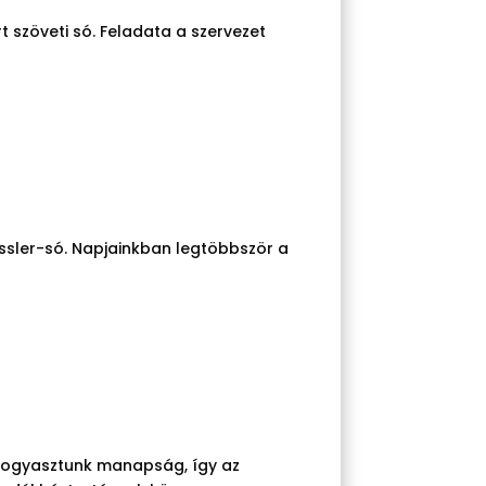
t szöveti só. Feladata a szervezet
sler-só. Napjainkban legtöbbször a
 fogyasztunk manapság, így az