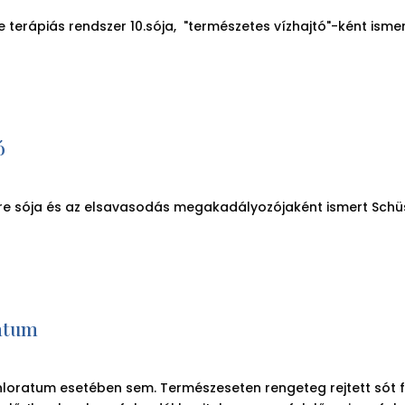
 terápiás rendszer 10.sója, "természetes vízhajtó"-ként ismer
ó
e sója és az elsavasodás megakadályozójaként ismert Schüs
atum
hloratum esetében sem. Természeseten rengeteg rejtett sót