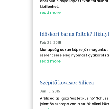
abszólút hiányállapot ritkán fordulhat
kibillenhet...
read more
Időskori barna foltok? Hiányt
Feb 29, 2016
Manapság sokan képzeljük magunkat akt
szerencsére elég nyomást gyakorol rán
read more
Szépítő kovasav: Silicea
Jun 10, 2015
A Silicea az igazi "esztétikus nő" Sch
jelentős szerepe van a striák elleni kü