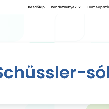
Kezdőlap
Rendezvények
Homeopátiá
Schüssler-só