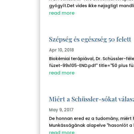
gyógyít.Det vides ikke nøjagtigt mandl
read more
Szépség és egészség 50 felett
Apr 10, 2018
Biokémiai terápiával, Dr. Schüssler-
füzet-99x105-END.pdf" title="50 plus fü
read more
Miért a Schüssler-sókat vála
May 9, 2017
De honnan ered ez a tudomány, miért
Munkásságának alapelve "hasonlót a h
read more