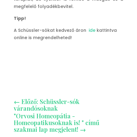
megfelelő folyadékbevitel.
Tipp!
A Schüssler-sókat kedvező áron
ide
kattintva
online is megrendelheted!
←
Előző: Schüssler-sók
várandósoknak
"Orvosi Homeopátia -
Homeopatikusoknak is! " című
szakmai lap megjelent!
→