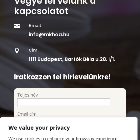
Vegye fel velünk a
kapcsolatot
Email

info@mkhoa.hu
Cím

1111 Budapest, Bartók Béla u.28. I/1.
Iratkozzon fel hírlevelünkre!
Teljes név
Email cím
We value your privacy
Feliratkozom a hírlevélre
We use cookies to enhance your browsing experience,