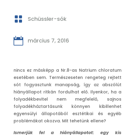

Schüssler-sók

március 7, 2016
nincs ez másképp a Nr.8-as Natrium chloratum
esetében sem. Természeseten rengeteg rejtett
sót fogyasztunk manapság, így az abszólút
hiányállapot ritkán fordulhat elő. Ilyenkor, ha a
folyadékbevitel nem megfelelő, sajnos
folyadékháztartásunk könnyen kibillenhet
egyensúlyi állapotából esztétikai és egyéb
problémákat okozva. Mit tehetünk ellene?
Ismerjük fel a hiányállapotot: egy kis