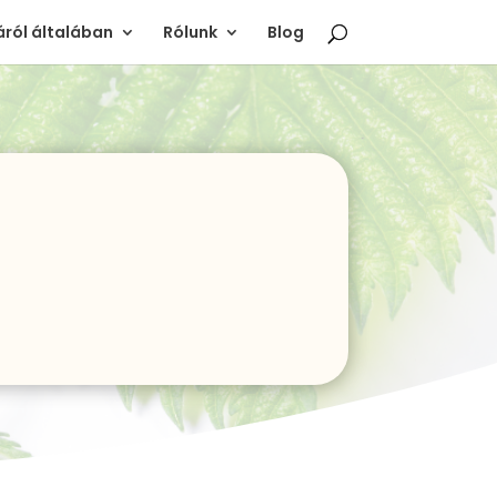
ról általában
Rólunk
Blog