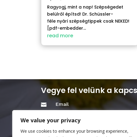
Ragyogj, mint a nap! Szépségedet
belülről építsd! Dr. Schüssler-
féle nyári szépségtippek csak NEKED!
[pdf-embedder...
read more
Vegye fel velünk a kapcs
Email

info@mkhoa.hu
We value your privacy
Cím

We use cookies to enhance your browsing experience,