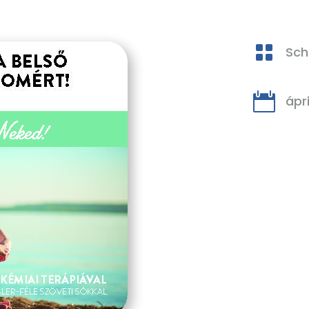

Sch

ápri