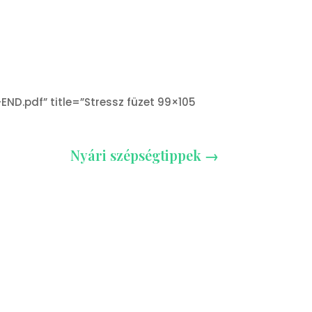
D.pdf” title=”Stressz füzet 99×105
Nyári szépségtippek
→