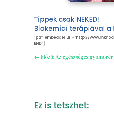
Tippek csak NEKED!
Biokémiai terápiával a D
[pdf-embedder url=”http://www.mkhoa.
END”]
←
Előző: Az egészséges gyomorért
Ez is tetszhet: