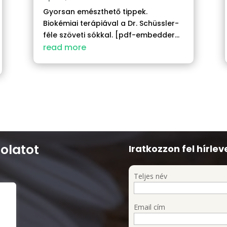
Gyorsan emészthető tippek.
Biokémiai terápiával a Dr. Schüssler-
féle szöveti sókkal. [pdf-embedder...
read more
olatot
Iratkozzon fel hírlev
Teljes név
Email cím