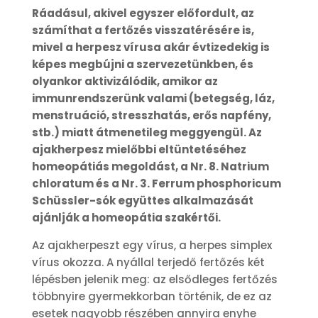
Ráadásul, akivel egyszer előfordult, az
számíthat a fertőzés visszatérésére is,
mivel a herpesz vírusa akár évtizedekig is
képes megbújni a szervezetünkben, és
olyankor aktivizálódik, amikor az
immunrendszerünk valami (betegség, láz,
menstruáció, stresszhatás, erős napfény,
stb.) miatt átmenetileg meggyengül. Az
ajakherpesz mielőbbi eltüntetéséhez
homeopátiás megoldást, a Nr. 8. Natrium
chloratum és a Nr. 3. Ferrum phosphoricum
Schüssler-sók együttes alkalmazását
ajánlják a homeopátia szakértői.
Az ajakherpeszt egy vírus, a herpes simplex
vírus okozza. A nyállal terjedő fertőzés két
lépésben jelenik meg: az elsődleges fertőzés
többnyire gyermekkorban történik, de ez az
esetek nagyobb részében annyira enyhe