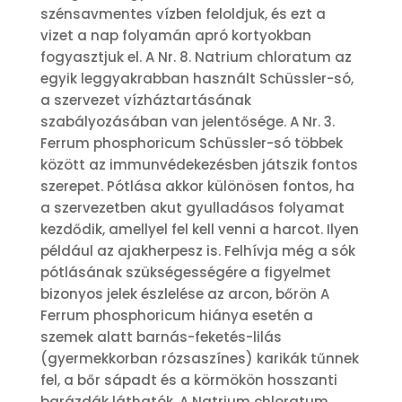
szénsavmentes vízben feloldjuk, és ezt a
vizet a nap folyamán apró kortyokban
fogyasztjuk el. A Nr. 8. Natrium chloratum az
egyik leggyakrabban használt Schüssler-só,
a szervezet vízháztartásának
szabályozásában van jelentősége. A Nr. 3.
Ferrum phosphoricum Schüssler-só többek
között az immunvédekezésben játszik fontos
szerepet. Pótlása akkor különösen fontos, ha
a szervezetben akut gyulladásos folyamat
kezdődik, amellyel fel kell venni a harcot. Ilyen
például az ajakherpesz is. Felhívja még a sók
pótlásának szükségességére a figyelmet
bizonyos jelek észlelése az arcon, bőrön A
Ferrum phosphoricum hiánya esetén a
szemek alatt barnás-feketés-lilás
(gyermekkorban rózsaszínes) karikák tűnnek
fel, a bőr sápadt és a körmökön hosszanti
barázdák láthatók. A Natrium chloratum