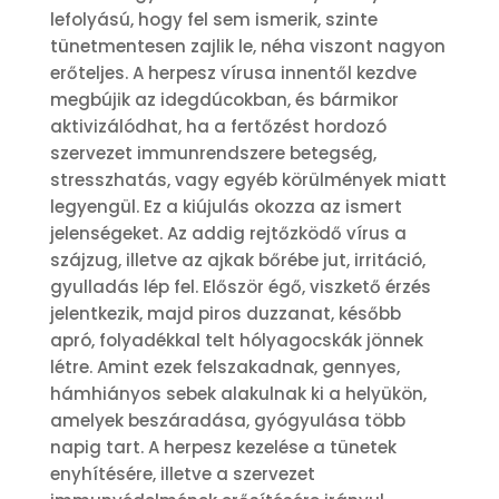
lefolyású, hogy fel sem ismerik, szinte
tünetmentesen zajlik le, néha viszont nagyon
erőteljes. A herpesz vírusa innentől kezdve
megbújik az idegdúcokban, és bármikor
aktivizálódhat, ha a fertőzést hordozó
szervezet immunrendszere betegség,
stresszhatás, vagy egyéb körülmények miatt
legyengül. Ez a kiújulás okozza az ismert
jelenségeket. Az addig rejtőzködő vírus a
szájzug, illetve az ajkak bőrébe jut, irritáció,
gyulladás lép fel. Először égő, viszkető érzés
jelentkezik, majd piros duzzanat, később
apró, folyadékkal telt hólyagocskák jönnek
létre. Amint ezek felszakadnak, gennyes,
hámhiányos sebek alakulnak ki a helyükön,
amelyek beszáradása, gyógyulása több
napig tart. A herpesz kezelése a tünetek
enyhítésére, illetve a szervezet