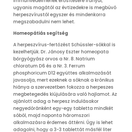
immunvédelmének erősítésére irányul,
ugyanis magától az évtizedekre is megbúvó
herpeszvírustól egyszer és mindenkorra
megszabadulni nem lehet.
Homeopátiás segítség
A herpeszvírus-fertőzést Schüssler-sókkal is
kezelhetjük. Dr. Jánosy Eszter homeopata
bőrgyógyász orvos a Nr. 8. Natrium
chloratum D6 és a Nr. 3. Ferrum
phosphoricum D12 együttes alkalmazását
javasolja, mert ezeknek a sóknak a krónikus
hiánya a szervezetben fokozza a herpeszes
megbetegedés kiújulására való hajlamot. Az
ajánlott adag a herpesz indulásakor
negyedóránként egy-egy tabletta mindkét
sóból, majd naponta háromszori
alkalmazásra érdemes áttérni. Úgy is lehet
adagolni, hogy a 3-3 tablettát másfél liter