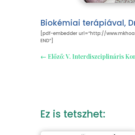
Biokémiai terápiával, Dr
[pdf-embedder url=”http://www.mkhoa.
END”]
←
Előző: V. Interdiszciplináris
Ez is tetszhet: