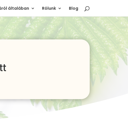
ról általában
Rólunk
Blog
tt