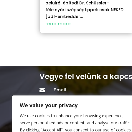
belülről építsd! Dr. Schüssler-
féle nyári szépségtippek csak NEKED!
[pdf-embedder...
read more
Vegye fel velünk a kapcs
Email

info@mkhoa.hu
We value your privacy
Cím

We use cookies to enhance your browsing experience,
1111 Budapest, Bartók Béla u.28. 
serve personalised ads or content, and analyse our traffic.
By clicking "Accept All", you consent to our use of cookies.