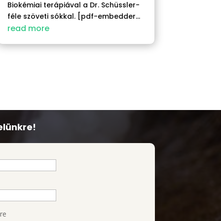
Biokémiai terápiával a Dr. Schüssler-
féle szöveti sókkal. [pdf-embedder...
read more
elünkre!
re