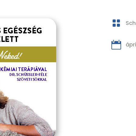

Sch

ápri