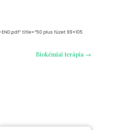
D.pdf” title=”50 plus füzet 99×105
Biokémiai terápia
→