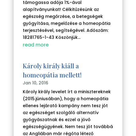
támogassa adója 1%-ával
alapítványunkat! Célkitűzésünk az
egészség megőrzése, a betegségek
gyógyítása, megelőzése a homeopátia
terjesztésével, segítségével. Adószám:
18281765-1-43 Köszönjük...
read more
Károly király kiáll a
homeopátia mellett!
Jan 10, 2016
Károly király levelet írt a minisztereknek
(2015.júniusában), hogy a homeopátia
ellenes lejárató kampány nem tesz jót
az egészséget szolgáló alternatív
gyógyászatnak és ezzel a jövő
egészségügyének. Nem tesz jót továbbá
az Angliában már régóta létező