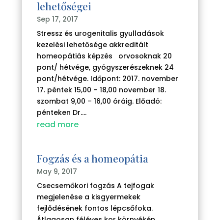
lehetőségei
Sep 17, 2017
Stressz és urogenitalis gyulladások
kezelési lehetősége akkreditált
homeopátiás képzés orvosoknak 20
pont/ hétvége, gyógyszerészeknek 24
pont/hétvége. Időpont: 2017. november
17. péntek 15,00 – 18,00 november 18.
szombat 9,00 – 16,00 óráig. Előadó:
pénteken Dr....
read more
Fogzás és a homeopátia
May 9, 2017
Csecsemőkori fogzás A tejfogak
megjelenése a kisgyermekek
fejlődésének fontos lépcsőfoka.
Átlagosan féléves kor környékén