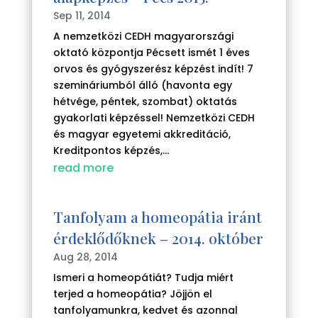
Sep 11, 2014
A nemzetközi CEDH magyarországi
oktató központja Pécsett ismét 1 éves
orvos és gyógyszerész képzést indít! 7
szemináriumból álló (havonta egy
hétvége, péntek, szombat) oktatás
gyakorlati képzéssel! Nemzetközi CEDH
és magyar egyetemi akkreditáció,
Kreditpontos képzés,...
read more
Tanfolyam a homeopátia iránt
érdeklődőknek – 2014. október
Aug 28, 2014
Ismeri a homeopátiát? Tudja miért
terjed a homeopátia? Jöjjön el
tanfolyamunkra, kedvet és azonnal