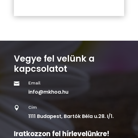
Vegye fel velünk a
kapcsolatot
Email

info@mkhoa.hu
Cím

1111 Budapest, Bartók Béla u.28. I/1.
Iratkozzon fel hírlevelünkre!