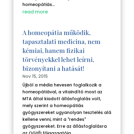
homeopátiás...
read more
A homeopátia működik,
tapasztalati medicina, nem
kémiai, hanem fizikai
törvényekkel lehet leírni,
bizonyítani a hatását!
Nov 15, 2015
Újból a média hevesen foglalkozik a
homeopátiával, a vitaindító most az
MTA által kiadott állásfoglalás volt,
mely szerint a homeopátiás
gyógyszereket ugyanolyan tesztelés alá
kellene venni, mint a "rendes"
gyógyszereket. Erre az állásfoglalásra
az OGYÉI főigazgatója,...