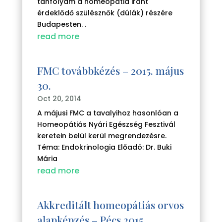
tanfolyam a homeopátia iránt
érdeklődő szülésznők (dúlák) részére
Budapesten. .
read more
FMC továbbkézés – 2015. május
30.
Oct 20, 2014
A májusi FMC a tavalyihoz hasonlóan a
Homeopátiás Nyári Egészség Fesztivál
keretein belül kerül megrendezésre.
Téma: Endokrinologia Előadó: Dr. Buki
Mária
read more
Akkreditált homeopátiás orvos
alapképzés – Pécs 2015.