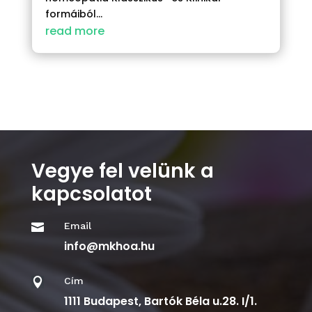
formáiból...
read more
Vegye fel velünk a
kapcsolatot
Email

info@mkhoa.hu
Cím

1111 Budapest, Bartók Béla u.28. I/1.