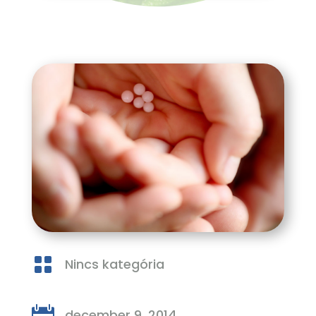

Nincs kategória

december 9, 2014