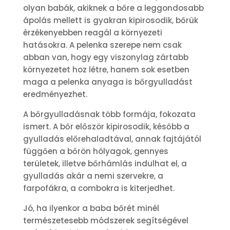
olyan babák, akiknek a bőre a leggondosabb
ápolás mellett is gyakran kipirosodik, bőrük
érzékenyebben reagál a környezeti
hatásokra. A pelenka szerepe nem csak
abban van, hogy egy viszonylag zártabb
környezetet hoz létre, hanem sok esetben
maga a pelenka anyaga is bőrgyulladást
eredményezhet.
A bőrgyulladásnak több formája, fokozata
ismert. A bőr először kipirosodik, később a
gyulladás előrehaladtával, annak fajtájától
függően a bőrön hólyagok, gennyes
területek, illetve bőrhámlás indulhat el, a
gyulladás akár a nemi szervekre, a
farpofákra, a combokra is kiterjedhet.
Jó, ha ilyenkor a baba bőrét minél
természetesebb módszerek segítségével