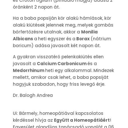
és Croton tiglium (píniadió magja) adása 2
óránként 2 napon át.
Ha a baba popsiján kör alakú hámlások, kör
alakú kiütések jelennek meg, melyek gombás
bőrfertőzésre utalnak, akkor a
Monilia
Albicans
a
heti egyszer és
a
Borax
(nátrium
boricum) adása javasolt két napon át.
A gyakran visszatérő pelenkakiütés ellen
javasolt a
Calcium Carbonicum
és a
Medorrhinum
heti egy alkalommal. Mindezek
mellett, amikor csak lehet, a baba popsiját
hagyjuk szabadon, hogy friss levegő érje.
Dr. Balogh Andrea
Ui: Bármely, homeopátiával kapcsolatos
kérdéssel hívja az
Együtt a Homeopátiáért
!
Egyesület alapdíjas tanácsadó vonalát a 06