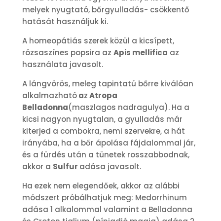
melyek nyugtató, bőrgyulladás- csökkentő
hatását használjuk ki.
A homeopátiás szerek közül a kicsípett,
rózsaszínes popsira az
Apis mellifica
az
használata javasolt.
A lángvörös, meleg tapintatú bőrre kiválóan
alkalmazható
a
z
Atropa
Belladonna
(maszlagos nadragulya). Ha a
kicsi nagyon nyugtalan, a gyulladás már
kiterjed a combokra, nemi szervekre, a hát
irányába, ha a bőr ápolása fájdalommal jár,
és a fürdés után a tünetek rosszabbodnak,
akkor a
Sulfur
adása javasolt.
Ha ezek nem elegendőek, akkor az alábbi
módszert próbálhatjuk meg: Medorrhinum
adása 1 alkalommal valamint a Belladonna