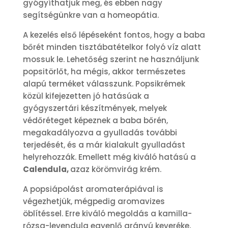
gyógyíthatjuk meg, és ebben nagy
segítségünkre van a homeopátia.
A kezelés első lépéseként fontos, hogy a baba
bőrét minden tisztábatételkor folyó víz alatt
mossuk le. Lehetőség szerint ne használjunk
popsitörlőt, ha mégis, akkor természetes
alapú terméket válasszunk. Popsikrémek
közül kifejezetten jó hatásúak a
gyógyszertári készítmények, melyek
védőréteget képeznek a baba bőrén,
megakadályozva a gyulladás további
terjedését, és a már kialakult gyulladást
helyrehozzák. Emellett még kiváló hatású a
Calendula,
azaz körömvirág krém.
A popsiápolást aromaterápiával is
végezhetjük, mégpedig aromavizes
öblítéssel. Erre kiváló megoldás a kamilla-
rózsa-levendula egyenlő arányú keveréke,