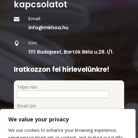
kapcsolatot
Email

info@mkhoa.hu
Cím

1111 Budapest, Bartók Béla u.28. I/1.
Iratkozzon fel hírlevelünkre!
Teljes név
Email cím
We value your privacy
Feliratkozom a hírlevélre
We use cookies to enhance your browsing experience,
Megismertem és elfogadom az Adatvédelmi
serve personalised ads or content, and analyse our traffic.