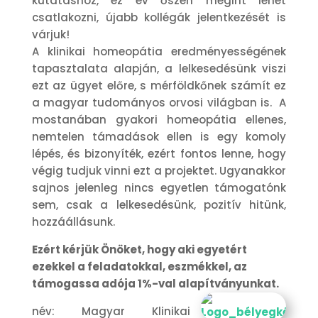
kutatáshoz, ez év őszén megint lehet
csatlakozni, újabb kollégák jelentkezését is
várjuk!
A klinikai homeopátia eredményességének
tapasztalata alapján, a lelkesedésünk viszi
ezt az ügyet előre, s mérföldkőnek számít ez
a magyar tudományos orvosi világban is. A
mostanában gyakori homeopátia ellenes,
nemtelen támadások ellen is egy komoly
lépés, és bizonyíték, ezért fontos lenne, hogy
végig tudjuk vinni ezt a projektet. Ugyanakkor
sajnos jelenleg nincs egyetlen támogatónk
sem, csak a lelkesedésünk, pozitív hitünk,
hozzáállásunk.
Ezért kérjük Önöket, hogy aki egyetért
ezekkel a feladatokkal, eszmékkel, az
támogassa
adója 1%-val alapítványunkat.
név: Magyar Klinikai