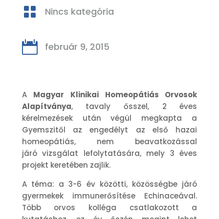

Nincs kategória

február 9, 2015
A
Magyar Klinikai Homeopátiás Orvosok
Alapítványa
, tavaly ősszel, 2 éves
kérelmezések után végül megkapta a
Gyemszitől az engedélyt az első hazai
homeopátiás, nem beavatkozással
járó vizsgálat lefolytatására, mely 3 éves
projekt keretében zajlik.
A téma: a 3-6 év közötti, közösségbe járó
gyermekek immunerősítése Echinaceával.
Több orvos kolléga csatlakozott a