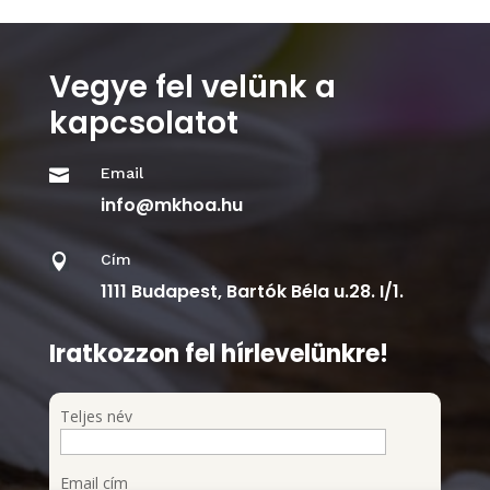
Vegye fel velünk a
kapcsolatot
Email

info@mkhoa.hu
Cím

1111 Budapest, Bartók Béla u.28. I/1.
Iratkozzon fel hírlevelünkre!
Teljes név
Email cím