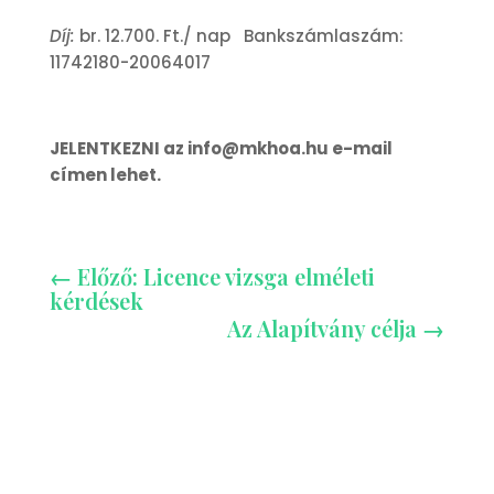
Díj:
br. 12.700. Ft./ nap Bankszámlaszám:
11742180-20064017
JELENTKEZNI az info@mkhoa.hu e-mail
címen lehet.
←
Előző: Licence vizsga elméleti
kérdések
Az Alapítvány célja
→