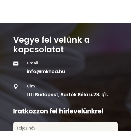
Vegye fel velünk a
kapcsolatot
Email

info@mkhoa.hu
Cím

1111 Budapest, Bartók Béla u.28. I/1.
Iratkozzon fel hírlevelünkre!
Teljes név