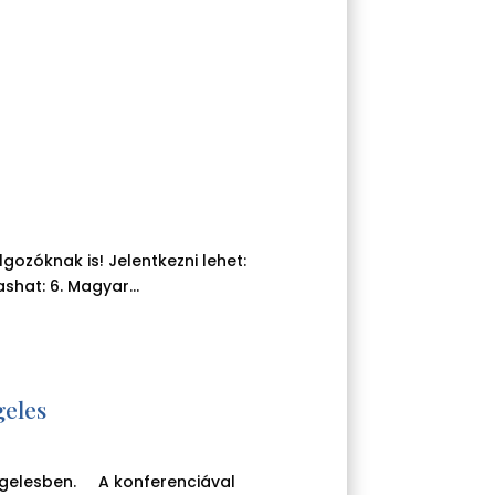
ozóknak is! Jelentkezni lehet:
hat: 6. Magyar...
geles
Angelesben. A konferenciával