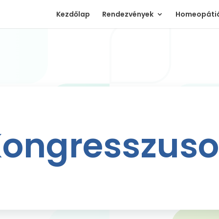
Kezdőlap
Rendezvények
Homeopátiá
ongresszus