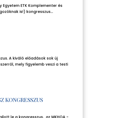
ány Egyetem ETK Komplementer és
ozóknak is!) kongresszus...
szus. A kiváló előadások sok új
erről, mely figyelemb veszi a testi
SZ KONGRESSZUS
lott le a kongresszus, az MKHOA -