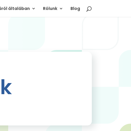
ról általában
Rólunk
Blog
ok