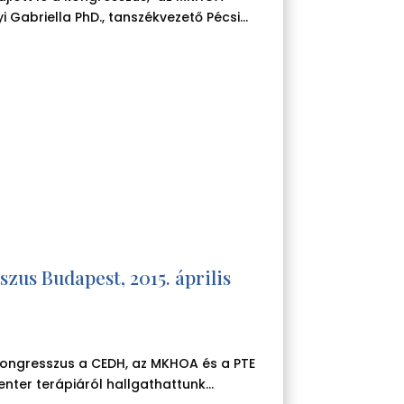
abriella PhD., tanszékvezető Pécsi...
zus Budapest, 2015. április
a Kongresszus a CEDH, az MKHOA és a PTE
nter terápiáról hallgathattunk...