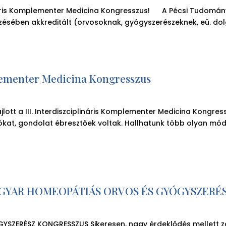
plináris Komplementer Medicina Kongresszus! A Pécsi Tudom
zésében akkreditált (orvosoknak, gyógyszerészeknek, eü. dolg
plementer Medicina Kongresszus
lott a III. Interdiszciplináris Komplementer Medicina Kongres
kat, gondolat ébresztőek voltak. Hallhatunk több olyan módsz
AGYAR HOMEOPÁTIÁS ORVOS ÉS GYÓGYSZERÉ
ERÉSZ KONGRESSZUS Sikeresen, nagy érdeklődés mellett zaj