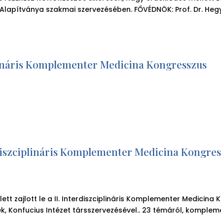
apítványa szakmai szervezésében. FŐVÉDNÖK: Prof. Dr. Hegyi G
plináris Komplementer Medicina Kongresszus
erdiszciplináris Komplementer Medicina Kongress
tt zajlott le a II. Interdiszciplináris Komplementer Medicin
, Konfucius Intézet társszervezésével.. 23 témáról, kompleme