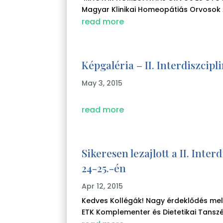
Magyar Klinikai Homeopátiás Orvosok Al
read more
Képgaléria – II. Interdiszci
May 3, 2015
read more
Sikeresen lezajlott a II. Int
24-25.-én
Apr 12, 2015
Kedves Kollégák! Nagy érdeklődés melle
ETK Komplementer és Dietetikai Tanszék