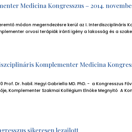
ementer Medicina Kongresszus – 2014. november
emtő módon megerndezésre kerül az I. Interdiszciplináris 
plementer orvosi terápiák iránti igény a lakosság és a szakemb
rdiszciplináris Komplementer Medicina Kongres
 Prof. Dr. habil. Hegyi Gabriella MD. PhD. - a Kongresszus Fő
ője, Komplementer Szakmai Kollégium Elnöke Megnyitó A Kom
resszus sikeresen lezajlott