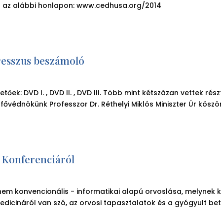
a az alábbi honlapon: www.cedhusa.org/2014
esszus beszámoló
k: DVD I. , DVD II. , DVD III. Több mint kétszázan vettek rész
védnökünk Professzor Dr. Réthelyi Miklós Miniszter Úr köszönt
 Konferenciáról
em konvencionális - informatikai alapú orvoslása, melynek k
edicináról van szó, az orvosi tapasztalatok és a gyógyult be