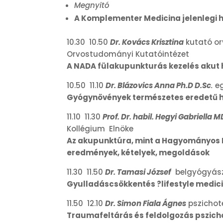
Megnyitó
A Komplementer Medicina jelenlegi
10.30 10.50
Dr. Kovács Krisztina
kutató or
Orvostudományi Kutatóintézet
A NADA fülakupunkturás kezelés akut h
10.50 11.10
Dr. Blázovics Anna Ph.D D.Sc
.
eg
Gyógynövények természetes eredetű 
11.10 11.30
Prof. Dr. habil. Hegyi Gabriella 
Kollégium Elnöke
Az akupunktúra, mint a Hagyományos Kí
eredmények, kételyek, megoldások
11.30 11.50
Dr. Tamasi József
belgyógyász
Gyulladáscsökkentés ?lifestyle medici
11.50 12.10
Dr. Simon Fiala Ágnes
pszichot
Traumafeltárás és feldolgozás pszic