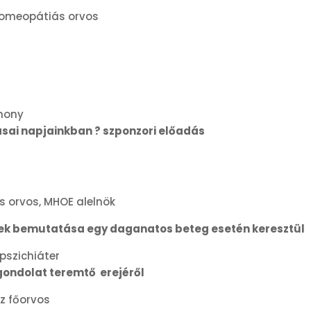
homeopátiás orvos
mony
sai napjainkban ? szponzori előadás
 orvos, MHOE alelnök
nek bemutatása egy daganatos beteg esetén keresztül
pszichiáter
 gondolat teremtő erejéről
z főorvos