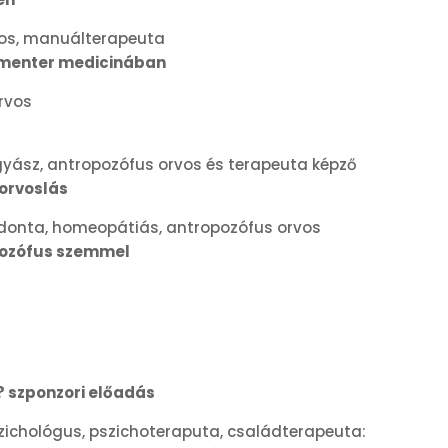
os, manuálterapeuta
lementer medicinában
rvos
ász, antropozófus orvos és terapeuta képző
ív orvoslás
donta, homeopátiás, antropozófus orvos
pozófus szemmel
? szponzori előadás
szichológus, pszichoteraputa, családterapeuta: