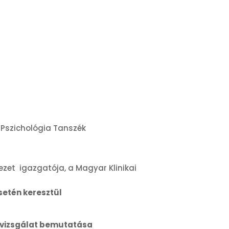
v Pszichológia Tanszék
et igazgatója, a Magyar Klinikai
setén keresztül
ai vizsgálat bemutatása