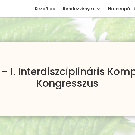
Kezdőlap
Rendezvények
Homeopátiá
– I. Interdiszciplináris Ko
Kongresszus