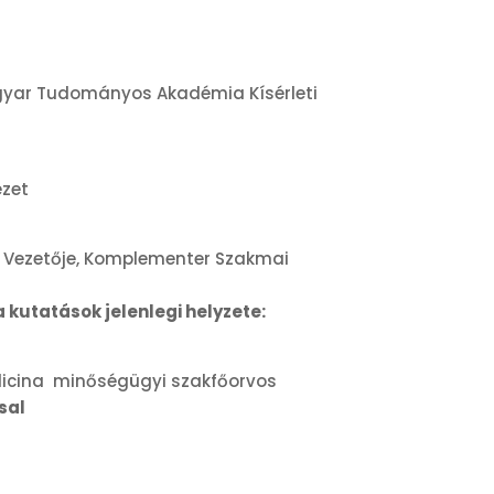
agyar Tudományos Akadémia Kísérleti
ézet
k Vezetője, Komplementer Szakmai
kutatások jelenlegi helyzete:
icina minőségügyi szakfőorvos
ssal