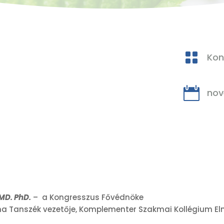

Kon

nov
 MD. PhD.
– a Kongresszus Fővédnöke
na Tanszék vezetője, Komplementer Szakmai Kollégium El