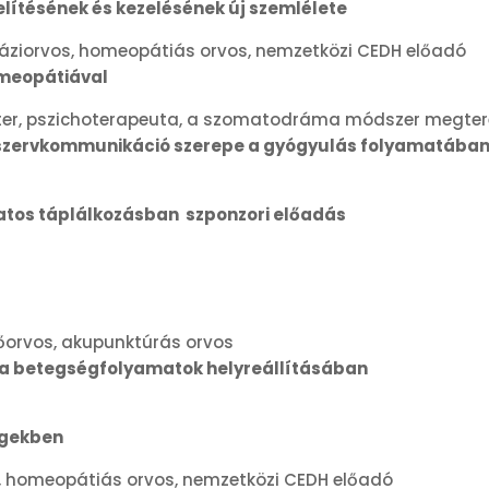
lítésének és kezelésének új szemlélete
áziorvos, homeopátiás orvos, nemzetközi CEDH előadó
omeopátiával
ter, pszichoterapeuta, a szomatodráma módszer megte
 szervkommunikáció szerepe a gyógyulás folyamatába
tos táplálkozásban szponzori előadás
főorvos, akupunktúrás orvos
e a betegségfolyamatok helyreállításában
égekben
 homeopátiás orvos, nemzetközi CEDH előadó