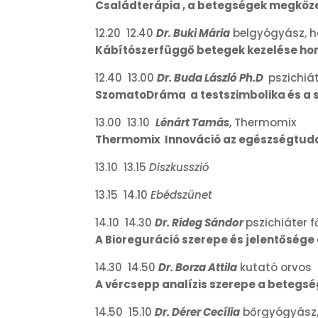
Családterápia , a betegségek megköze
12.20 12.40
Dr. Buki Mária
belgyógyász, h
Kábítószerfüggő betegek kezelése h
12.40 13.00
Dr. Buda László Ph.D
pszichiá
SzomatoDráma a testszimbolika és a
13.00 13.10
Lénárt Tamás
, Thermomix
Thermomix Innováció az egészségtuda
13.10 13.15
Diszkusszió
13.15 14.10
Ebédszünet
14.10 14.30
Dr. Rideg Sándor
pszichiáter 
A Bioreguráció szerepe és jelentőség
14.30 14.50
Dr. Borza Attila
kutató orvos
A vércsepp analízis szerepe a betegs
14.50 15.10
Dr. Dérer Cecília
bőrgyógyász,