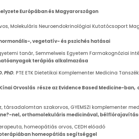
 helyzete Európában és Magyarországon
vos, Molekuláris Neuroendokrinológiai Kutatócsoport M
ormonális-, vegetatív- és pszichés hatásai
yetemi tanár, Semmelweis Egyetem Farmakognóziai Int
hatóanyagok terápiás alkalmazása
MD. PhD
.
PTE ETK Dietetikai Komplementer Medicina Tanszé
nai Orvoslás része az Evidence Based Medicine-ban, a 
, társadalomtan szakorvos, GYEMSZI komplementer med
ne?-nel, orthomolekuláris medicinával, bélflórajavítá
erapeuta, homeopátiás orvos, CEDH előadó
hoterápiában homeopátiás segítséggel