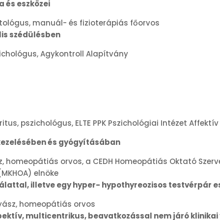
a és eszközei
tológus, manuál- és fizioterápiás főorvos
lis szédülésben
zichológus, Agykontroll Alapítvány
itus, pszichológus, ELTE PPK Pszichológiai Intézet Affektí
k kezelésében és gyógyításában
, homeopátiás orvos, a CEDH Homeopátiás Oktató Szervez
(MKHOA) elnöke
attal, illetve egy hyper- hypothyreozisos testvérpár e
ász, homeopátiás orvos
spektív, multicentrikus, beavatkozással nem járó klinik