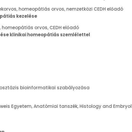
korvos, homeopátiás orvos, nemzetközi CEDH előadó
pátiás kezelése
 homeopátiás orvos, CEDH előadó
ése klinikai homeopátiás szemlélettel
sztázis bioinformatikai szabályozása
eis Egyetem, Anatómiai tanszék, Histology and Embryol
en