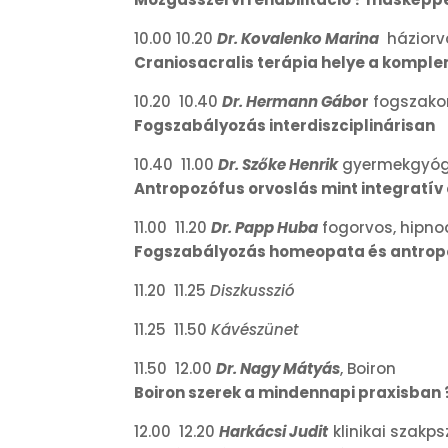
10.00 10.20
Dr. Kovalenko Marina
háziorv
Craniosacralis terápia helye a komp
10.20 10.40
Dr. Hermann Gábo
r
fogszako
Fogszabályozás interdiszciplinárisan
10.40 11.00
Dr. Szőke Henrik
gyermekgyógy
Antropozófus orvoslás mint integrat
11.00 11.20
Dr. Papp Huba
fogorvos, hipno
Fogszabályozás homeopata és antro
11.20 11.25
Diszkusszió
11.25 11.50
Kávészünet
11.50 12.00
Dr. Nagy Mátyás
, Boiron
Boiron szerek a mindennapi praxisban 
12.00 12.20
Harkácsi Judit
klinikai szakp