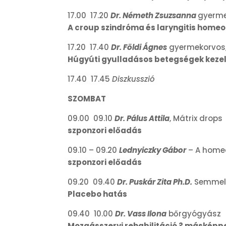
17.00 17.20
Dr. Németh Zsuzsanna
gyerme
A croup szindróma és laryngitis homeo
17.20 17.40
Dr. Földi Ágnes
gyermekorvos,
Húgyúti gyulladásos betegségek kezel
17.40 17.45
Diszkusszió
SZOMBAT
09.00 09.10
Dr. Pálus Attila
, Mátrix drops
szponzori előadás
09.10 – 09.20
Lednyiczky Gábor
– A homeo
szponzori előadás
09.20 09.40
Dr. Puskár Zita Ph.D.
Semmelw
Placebo hatás
09.40 10.00
Dr. Vass Ilona
bőrgyógyász
Mozgásszervi rehabilitáció ? másképp