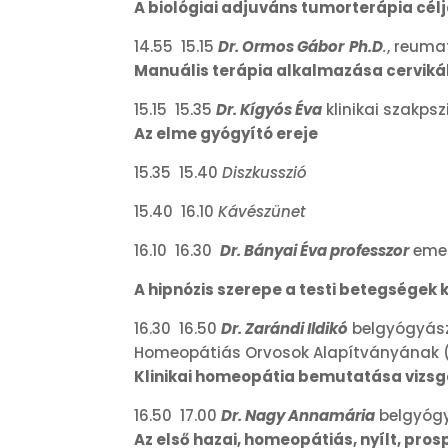
A biológiai adjuváns tumorterápia célj
14.55 15.15
Dr. Ormos Gábor
Ph.D
.
, reuma
Manuális terápia alkalmazása cerviká
15.15 15.35
Dr. Kígyós Éva
klinikai szakps
Az elme gyógyító ereje
15.35 15.40
Diszkusszió
15.40 16.10
Kávészünet
16.10 16.30
Dr. Bányai Éva professzor
emer
A hipnózis szerepe a testi betegsége
16.30 16.50
Dr. Zarándi Ildikó
belgyógyász
Homeopátiás Orvosok Alapítványának 
Klinikai homeopátia bemutatása vizsgál
16.50 17.00
Dr. Nagy Annamária
belgyógy
Az első hazai, homeopátiás, nyílt, pro