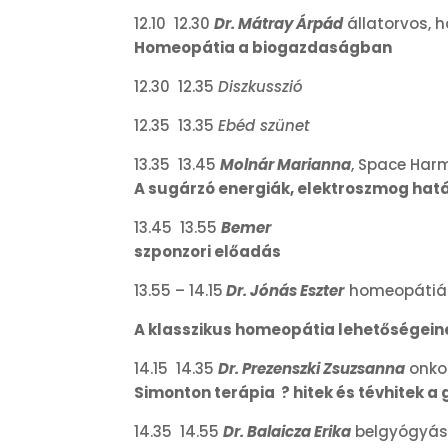
12.10 12.30
Dr. Mátray Árpád
állatorvos, 
Homeopátia a biogazdaságban
12.30 12.35
Diszkusszió
12.35 13.35
Ebéd szünet
13.35 13.45
Molnár Marianna
, Space Har
A sugárzó energiák, elektroszmog hatá
13.45 13.55
Bemer
szponzori előadás
13.55 – 14.15
Dr. Jónás Eszter
homeopátiás
A klasszikus homeopátia lehetőségei
14.15 14.35
Dr. Prezenszki Zsuzsanna
onko
Simonton terápia ? hitek és tévhitek a
14.35 14.55
Dr. Balaicza Erika
belgyógyás