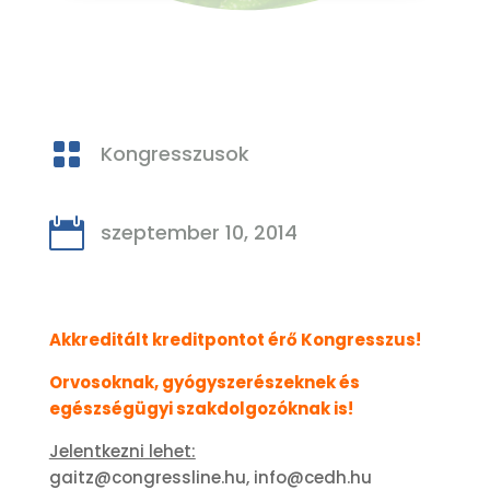

Kongresszusok

szeptember 10, 2014
Akkreditált kreditpontot érő Kongresszus!
Orvosoknak, gyógyszerészeknek és
egészségügyi szakdolgozóknak is!
Jelentkezni lehet:
gaitz@congressline.hu, info@cedh.hu