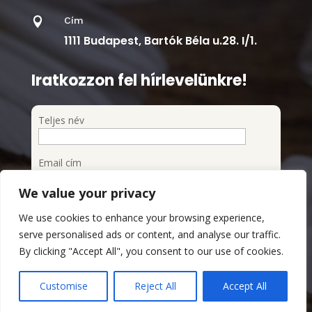
Cím

1111 Budapest, Bartók Béla u.28. I/1.
Iratkozzon fel hírlevelünkre!
Teljes név
Email cím
We value your privacy
Feliratkozom a hírlevélre
We use cookies to enhance your browsing experience,
Megismertem és elfogadom az Adatvédelmi
serve personalised ads or content, and analyse our traffic.
szabályzatot
By clicking "Accept All", you consent to our use of cookies.
Adatvédelmi Szabályzat
Customise
Reject All
Accept All