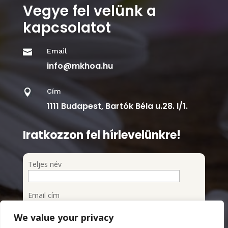
Vegye fel velünk a
kapcsolatot
Email

info@mkhoa.hu
Cím

1111 Budapest, Bartók Béla u.28. I/1.
Iratkozzon fel hírlevelünkre!
Teljes név
Email cím
We value your privacy
Feliratkozom a hírlevélre