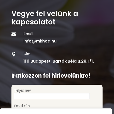
Vegye fel velünk a
kapcsolatot
Email

info@mkhoa.hu
Cím

1111 Budapest, Bartók Béla u.28. I/1.
Iratkozzon fel hírlevelünkre!
Teljes név
Email cím