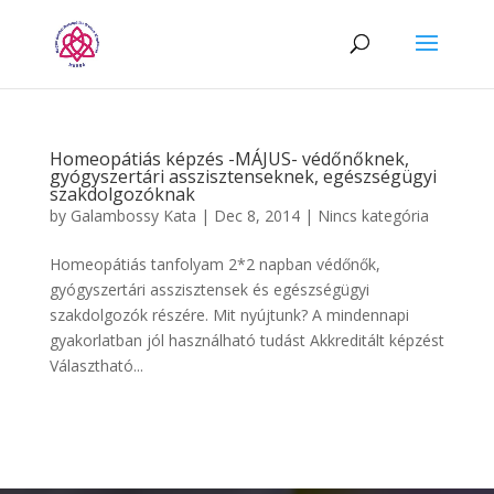
Homeopátiás képzés -MÁJUS- védőnőknek,
gyógyszertári asszisztenseknek, egészségügyi
szakdolgozóknak
by
Galambossy Kata
|
Dec 8, 2014
|
Nincs kategória
Homeopátiás tanfolyam 2*2 napban védőnők,
gyógyszertári asszisztensek és egészségügyi
szakdolgozók részére. Mit nyújtunk? A mindennapi
gyakorlatban jól használható tudást Akkreditált képzést
Választható...