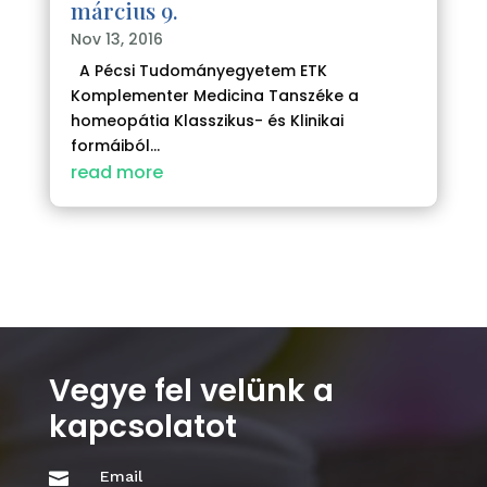
március 9.
Nov 13, 2016
A Pécsi Tudományegyetem ETK
Komplementer Medicina Tanszéke a
homeopátia Klasszikus- és Klinikai
formáiból...
read more
Vegye fel velünk a
kapcsolatot
Email
