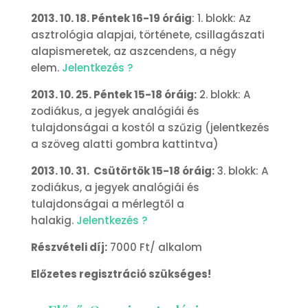
2013. 10. 18. Péntek 16-19 óráig
: 1. blokk: Az
asztrológia alapjai, története, csillagászati
alapismeretek, az aszcendens, a négy
elem.
Jelentkezés ?
2013. 10. 25. Péntek 15-18 óráig:
2. blokk: A
zodiákus, a jegyek analógiái és
tulajdonságai a kostól a szűzig (jelentkezés
a szöveg alatti gombra kattintva)
2013. 10. 31. Csütörtök 15-18 óráig:
3. blokk: A
zodiákus, a jegyek analógiái és
tulajdonságai a mérlegtől a
halakig.
Jelentkezés ?
Részvételi díj:
7000 Ft/ alkalom
Előzetes regisztráció szükséges!