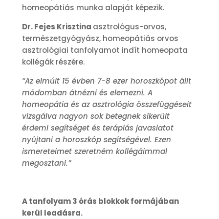
homeopátiás munka alapját képezik.
Dr. Fejes Krisztina
asztrológus-orvos,
természetgyógyász, homeopátiás orvos
asztrológiai tanfolyamot indít homeopata
kollégák részére.
“Az elmúlt 15 évben 7-8 ezer horoszkópot állt
módomban átnézni és elemezni. A
homeopátia és az asztrológia összefüggéseit
vizsgálva nagyon sok betegnek sikerült
érdemi segítséget és terápiás javaslatot
nyújtani a horoszkóp segítségével. Ezen
ismereteimet szeretném kollégáimmal
megosztani.”
A tanfolyam 3 órás blokkok formájában
kerül leadásra.