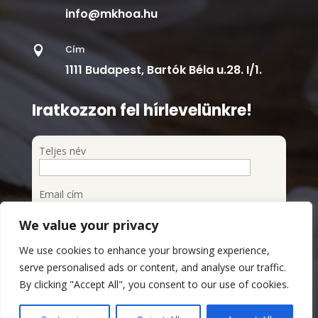
info@mkhoa.hu
Cím

1111 Budapest, Bartók Béla u.28. I/1.
Iratkozzon fel hírlevelünkre!
Teljes név
Email cím
We value your privacy
Feliratkozom a hírlevélre
We use cookies to enhance your browsing experience,
Megismertem és elfogadom az Adatvédelmi
serve personalised ads or content, and analyse our traffic.
szabályzatot
By clicking "Accept All", you consent to our use of cookies.
Adatvédelmi Szabályzat