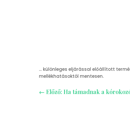
… különleges eljárással előállított te
mellékhatásoktól mentesen.
←
Előző: Ha támadnak a kórokozó