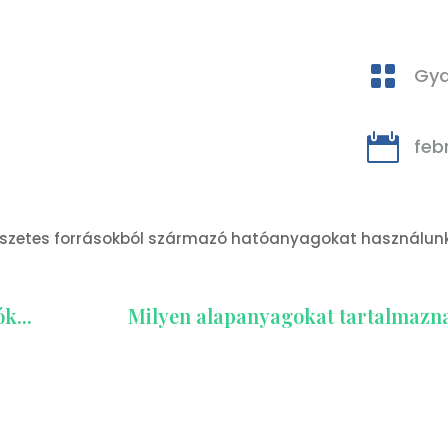

Gya

febr
rmészetes forrásokból származó hatóanyagokat használunk
k...
Milyen alapanyagokat tartalmazn