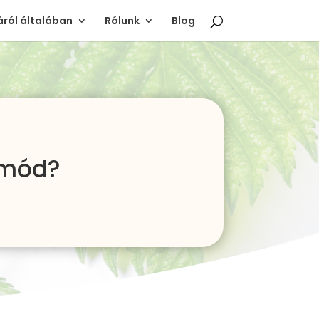
ról általában
Rólunk
Blog
ymód?