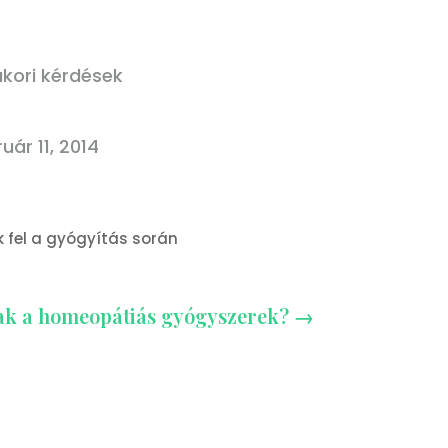
kori kérdések
uár 11, 2014
 fel a gyógyítás során
ak a homeopátiás gyógyszerek?
→