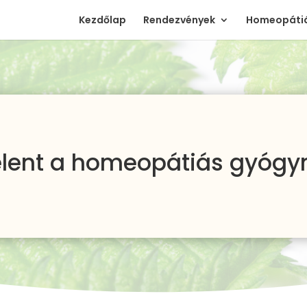
Kezdőlap
Rendezvények
Homeopátiá
jelent a homeopátiás gyóg