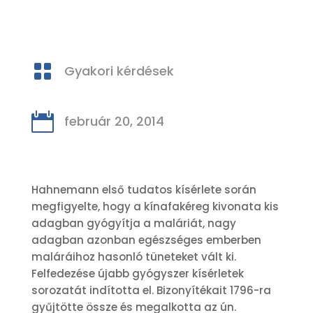

Gyakori kérdések

február 20, 2014
Hahnemann első tudatos kísérlete során
megfigyelte, hogy a kínafakéreg kivonata kis
adagban gyógyítja a maláriát, nagy
adagban azonban egészséges emberben
maláráihoz hasonló tüneteket vált ki.
Felfedezése újabb gyógyszer kísérletek
sorozatát indította el. Bizonyítékait 1796-ra
gyűjtötte össze és megalkotta az ún.