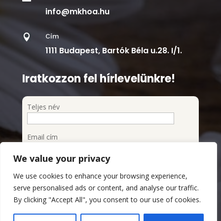
info@mkhoa.hu
Cím

1111 Budapest, Bartók Béla u.28. I/1.
Iratkozzon fel hírlevelünkre!
Teljes név
Email cím
We value your privacy
Feliratkozom a hírlevélre
We use cookies to enhance your browsing experience,
Megismertem és elfogadom az Adatvédelmi
serve personalised ads or content, and analyse our traffic.
szabályzatot
By clicking "Accept All", you consent to our use of cookies.
Adatvédelmi Szabályzat