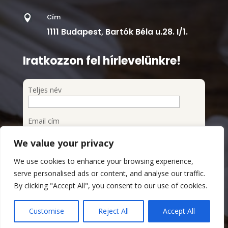
Cím

1111 Budapest, Bartók Béla u.28. I/1.
Iratkozzon fel hírlevelünkre!
Teljes név
Email cím
We value your privacy
Feliratkozom a hírlevélre
We use cookies to enhance your browsing experience,
Megismertem és elfogadom az Adatvédelmi
serve personalised ads or content, and analyse our traffic.
szabályzatot
By clicking "Accept All", you consent to our use of cookies.
Adatvédelmi Szabályzat
Customise
Reject All
Accept All