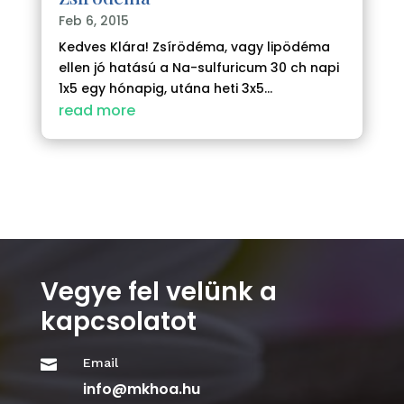
Feb 6, 2015
Kedves Klára! Zsírödéma, vagy lipödéma
ellen jó hatású a Na-sulfuricum 30 ch napi
1x5 egy hónapig, utána heti 3x5...
read more
Vegye fel velünk a
kapcsolatot
Email

info@mkhoa.hu