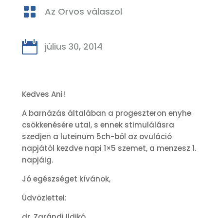

Az Orvos válaszol

július 30, 2014
Kedves Ani!
A barnázás általában a progeszteron enyhe
csökkenésére utal, s ennek stimulálásra
szedjen a luteinum 5ch-ból az ovuláció
napjától kezdve napi 1×5 szemet, a menzesz 1.
napjáig.
Jó egészséget kívánok,
Üdvözlettel:
dr. Zarándi Ildikó