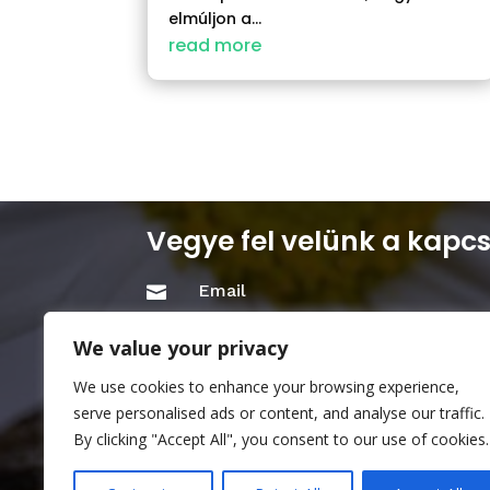
elmúljon a...
read more
Vegye fel velünk a kapcs
Email

info@mkhoa.hu
We value your privacy
Cím

We use cookies to enhance your browsing experience,
1111 Budapest, Bartók Béla u.28. 
serve personalised ads or content, and analyse our traffic.
By clicking "Accept All", you consent to our use of cookies.