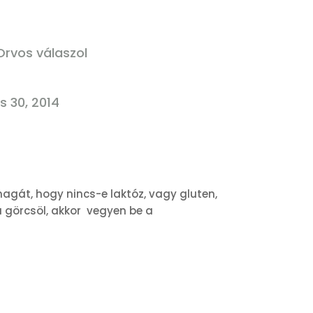
Orvos válaszol
us 30, 2014
agát, hogy nincs-e laktóz, vagy gluten,
 görcsöl, akkor vegyen be a