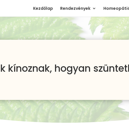
Kezdőlap
Rendezvények
Homeopátiá
ek kínoznak, hogyan szünte