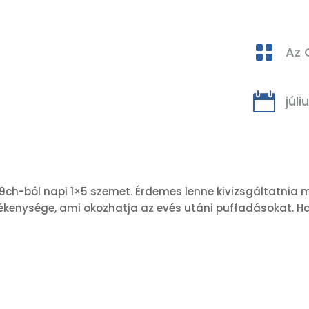

Az 

júli
9ch-ból napi 1×5 szemet. Érdemes lenne kivizsgáltatnia m
kenysége, ami okozhatja az evés utáni puffadásokat. Ha