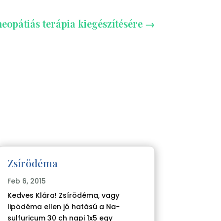
eopátiás terápia kiegészítésére
→
Zsírödéma
Feb 6, 2015
Kedves Klára! Zsírödéma, vagy
lipödéma ellen jó hatású a Na-
sulfuricum 30 ch napi 1x5 egy