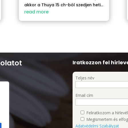
akkor a Thuya 15 ch-ból szedjen heti...
read more
olatot
Iratkozzon fel hírlev
Teljes név
Email cím
I/1.
Feliratkozom a hírlevél
Megismertem és elfog
Adatvédelmi Szabályzat