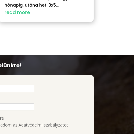
hónapig, utána heti 3x5...
read more
elünkre!
re
adom az Adatvédelmi szabályzatot