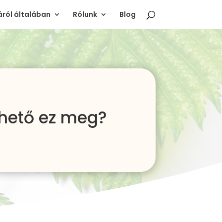
ról általában
Rólunk
Blog
thető ez meg?