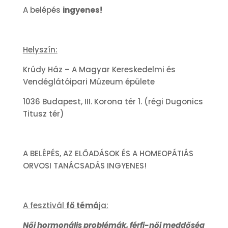
A belépés
ingyenes!
Helyszín:
Krúdy Ház – A Magyar Kereskedelmi és
Vendéglátóipari Múzeum épülete
1036 Budapest, III. Korona tér 1. (régi Dugonics
Titusz tér)
A BELÉPÉS, AZ ELŐADÁSOK ÉS A HOMEOPÁTIÁS
ORVOSI TANÁCSADÁS INGYENES!
A fesztivál
fő témá
ja:
Női hormonális problémák, férfi-női meddőség