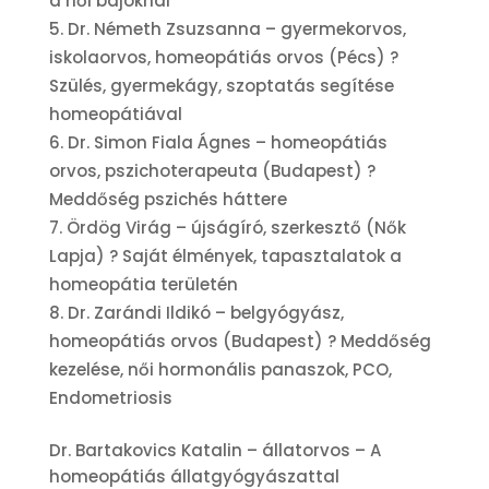
a női bajoknál
Dr. Németh Zsuzsanna – gyermekorvos,
iskolaorvos, homeopátiás orvos (Pécs) ?
Szülés, gyermekágy, szoptatás segítése
homeopátiával
Dr. Simon Fiala Ágnes – homeopátiás
orvos, pszichoterapeuta (Budapest) ?
Meddőség pszichés háttere
Ördög Virág – újságíró, szerkesztő (Nők
Lapja) ? Saját élmények, tapasztalatok a
homeopátia területén
Dr. Zarándi Ildikó – belgyógyász,
homeopátiás orvos (Budapest) ? Meddőség
kezelése, női hormonális panaszok, PCO,
Endometriosis
Dr. Bartakovics Katalin – állatorvos – A
homeopátiás állatgyógyászattal