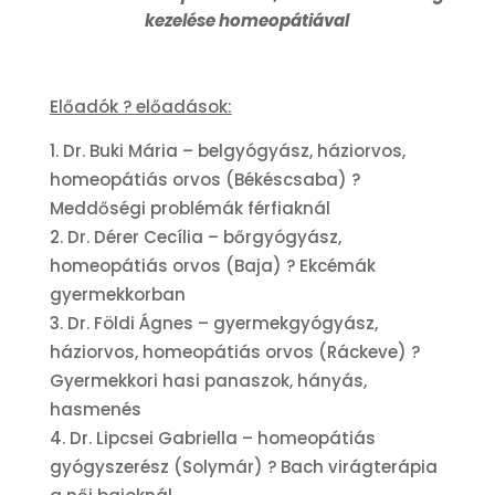
kezelése homeopátiával
Előadók ? előadások:
Dr. Buki Mária – belgyógyász, háziorvos,
homeopátiás orvos (Békéscsaba) ?
Meddőségi problémák férfiaknál
Dr. Dérer Cecília – bőrgyógyász,
homeopátiás orvos (Baja) ? Ekcémák
gyermekkorban
Dr. Földi Ágnes – gyermekgyógyász,
háziorvos, homeopátiás orvos (Ráckeve) ?
Gyermekkori hasi panaszok, hányás,
hasmenés
Dr. Lipcsei Gabriella – homeopátiás
gyógyszerész (Solymár) ? Bach virágterápia