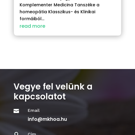
Komplementer Medicina Tanszéke a
homeopátia Klasszikus- és Klinikai
formáiból...
read more
Vegye fel velünk a
kapcsolatot
Email

info@mkhoa.hu
Cím
