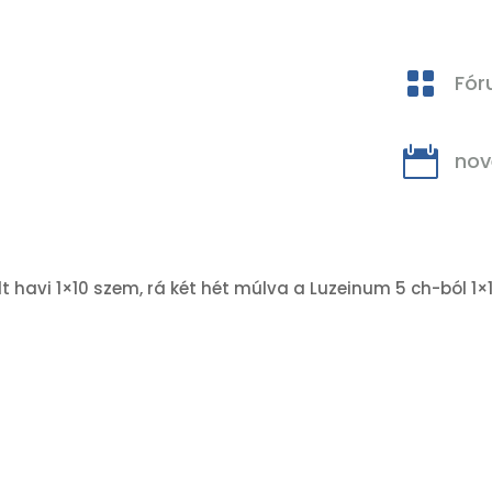

Fó

nov
t havi 1×10 szem, rá két hét múlva a Luzeinum 5 ch-ból 1×1