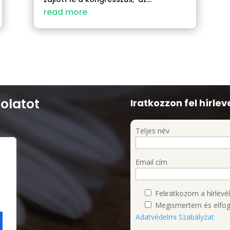
read more
olatot
Iratkozzon fel hírlev
Teljes név
Email cím
I/1.
Feliratkozom a hírlevél
Megismertem és elfog
Adatvédelmi Szabályzat