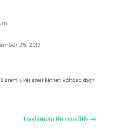
rum
ember 25, 2013
0 szem. E két szert kétheti váltásoikban
Hashimoto thyreoiditis
→