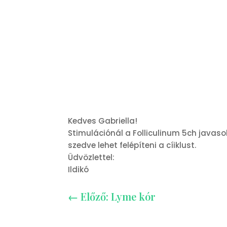
Kedves Gabriella!
Stimulációnál a Folliculinum 5ch javasol
szedve lehet felépíteni a cíiklust.
Üdvözlettel:
Ildikó
←
Előző: Lyme kór