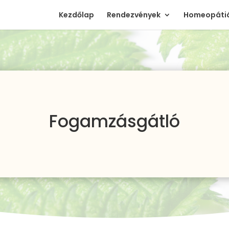
Kezdőlap
Rendezvények
Homeopátiá
Fogamzásgátló