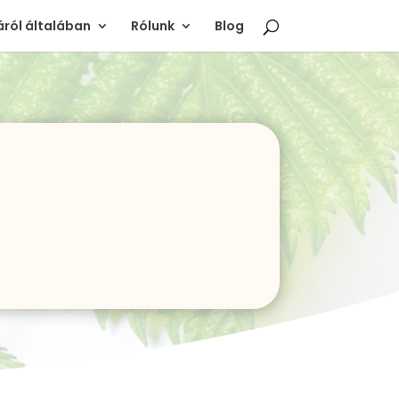
ról általában
Rólunk
Blog