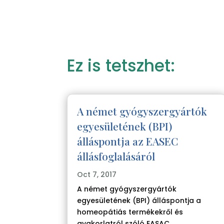
Ez is tetszhet:
A német gyógyszergyártók
egyesületének (BPI)
álláspontja az EASEC
állásfoglalásáról
Oct 7, 2017
A német gyógyszergyártók
egyesületének (BPI) álláspontja a
homeopátiás termékekről és
gyakorlatról szóló EASAC...