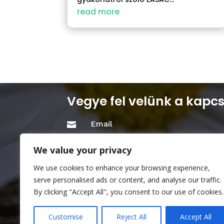
read more
Vegye fel velünk a kapcs
Email

info@mkhoa.hu
We value your privacy
Cím

We use cookies to enhance your browsing experience,
1111 Budapest, Bartók Béla u.28. 
serve personalised ads or content, and analyse our traffic.
By clicking "Accept All", you consent to our use of cookies.
Customise
Reject All
Accept All