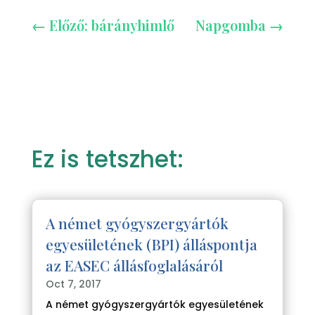
←
Előző: bárányhimlő
Napgomba
→
Ez is tetszhet:
A német gyógyszergyártók
egyesületének (BPI) álláspontja
az EASEC állásfoglalásáról
Oct 7, 2017
A német gyógyszergyártók egyesületének