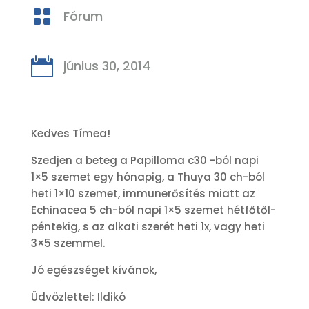

Fórum

június 30, 2014
Kedves Tímea!
Szedjen a beteg a Papilloma c30 -ból napi
1×5 szemet egy hónapig, a Thuya 30 ch-ból
heti 1×10 szemet, immunerősítés miatt az
Echinacea 5 ch-ból napi 1×5 szemet hétfőtől-
péntekig, s az alkati szerét heti 1x, vagy heti
3×5 szemmel.
Jó egészséget kívánok,
Üdvözlettel: Ildikó