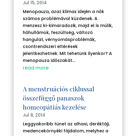
Jul 15, 2014
Menopauza, azaz klimax idején a nők
számos problémával küzdenek. A
menzesz ki-kimaradozik, majd el is múlik,
hőhullámok, feszültség, változó
hangulat, vérnyomásproblémák,
csontrendszeri eltérések
jelentkezhetnek. Mit tehetünk ilyenkor? A
menopauza időszakát...
read more
A menstruációs ciklussal
összefüggő panaszok
homeopátiás kezelése
Jul 8, 2014
Leggyakoribb tünet az alhasi, deréktáji,
medencekörnyéki fájdalom, melyhez a