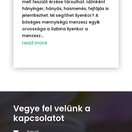
mell feszülő érzése társulhat. Időnként
hányinger, hányás, hasmenés, fejfájás is
jelentkezhet. Mi segíthet ilyenkor? A
bőséges mennyiségű menzesz egyik
orvossága a Sabina ilyenkor a
menzesz...
read more
Vegye fel velünk a
kapcsolatot
Email