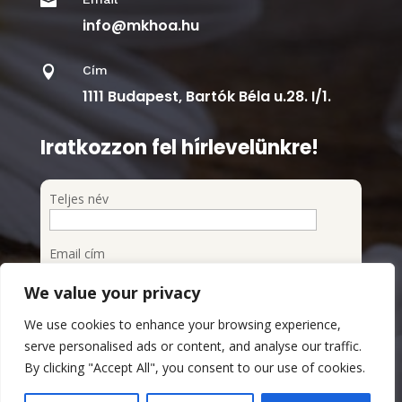

info@mkhoa.hu
Cím

1111 Budapest, Bartók Béla u.28. I/1.
Iratkozzon fel hírlevelünkre!
Teljes név
Email cím
We value your privacy
Feliratkozom a hírlevélre
We use cookies to enhance your browsing experience,
Megismertem és elfogadom az Adatvédelmi
serve personalised ads or content, and analyse our traffic.
szabályzatot
By clicking "Accept All", you consent to our use of cookies.
Adatvédelmi Szabályzat