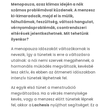
Menopauza, azaz klimax idején a nők
számos problémával küzdenek. A menzesz
ki-kimaradozik, majd el is múlik,
hőhullámok, feszültség, változó hangulat,
vérnyomásproblémák, csontrendszeri
eltérések jelentkezhetnek. Mit tehetünk
ilyenkor?
A menopauza időszakát változókornak is
nevezik, így a tünetek is erre a változásra
utalnak: a női nemi szervek megpihennek, a
hormonális működés megváltozik, kevésbé
lesz aktív, és ebben az átmeneti időszakban
intenzív tünetek léphetnek fel.
Az egyik első tünet a menstruáció
megváltozása. Ha a vérzés mennyisége
kevés, vagy a menzesz előtt tünetek lépnek
fel, akkor a
Lachesis
nyújthat segítséget. Ez a