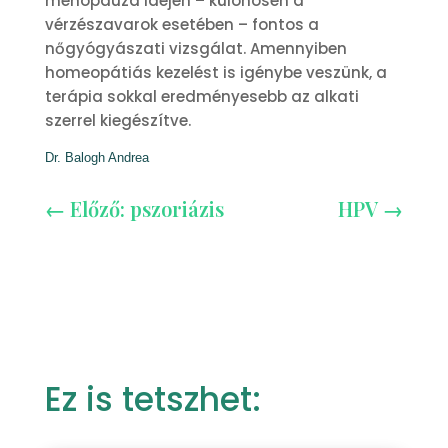
menopauza idején – különösen a
vérzészavarok esetében – fontos a
nőgyógyászati vizsgálat. Amennyiben
homeopátiás kezelést is igénybe veszünk, a
terápia sokkal eredményesebb az alkati
szerrel kiegészítve.
Dr. Balogh Andrea
←
Előző: pszoriázis
HPV
→
Ez is tetszhet: