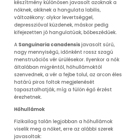
készítmény különösen javasolt azoknak a
nőknek, akiknek a hangulata labilis,
változékony: olykor levertséggel,
depresszióval küzdenek, máskor pedig
kifejezetten jó hangulatúak, bőbeszédűek.
A
Sanguinaria canadensis
javasolt sűrű,
nagy mennyiségű, időnként rossz szagú
menstruációs vér ürülésekor. Ilyenkor a nők
általában migréntől, hőhullámoktól
szenvednek, a vér a fejbe tolul, az arcon éles
határú piros foltok megjelenését
tapasztalhatják, míg a fülön égő érzést
érezhetnek.
Hőhullámok
Fizikailag talán legjobban a hőhullámok
viselik meg a nőket, erre az alábbi szerek
javasoltak: