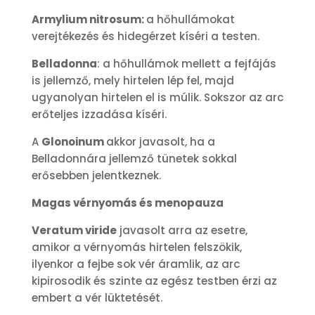
Armylium nitrosum:
a hőhullámokat
verejtékezés és hidegérzet kíséri a testen.
Belladonna
: a hőhullámok mellett a fejfájás
is jellemző, mely hirtelen lép fel, majd
ugyanolyan hirtelen el is múlik. Sokszor az arc
erőteljes izzadása kíséri.
A
Glonoinum
akkor javasolt, ha a
Belladonnára jellemző tünetek sokkal
erősebben jelentkeznek.
Magas vérnyomás és menopauza
Veratum viride
javasolt arra az esetre,
amikor a vérnyomás hirtelen felszökik,
ilyenkor a fejbe sok vér áramlik, az arc
kipirosodik és szinte az egész testben érzi az
embert a vér lüktetését.