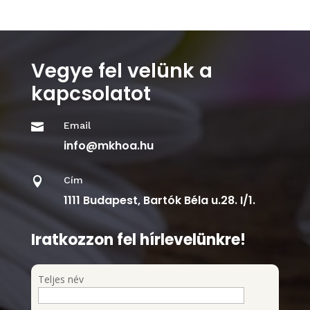
Vegye fel velünk a
kapcsolatot
Email

info@mkhoa.hu
Cím

1111 Budapest, Bartók Béla u.28. I/1.
Iratkozzon fel hírlevelünkre!
Teljes név