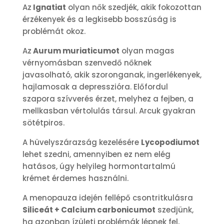
Az
Ignatiat
olyan nők szedjék, akik fokozottan
érzékenyek és a legkisebb bosszúság is
problémát okoz.
Az
Aurum muriaticumot
olyan magas
vérnyomásban szenvedő nőknek
javasolható, akik szoronganak, ingerlékenyek,
hajlamosak a depresszióra. Előfordul
szapora szívverés érzet, melyhez a fejben, a
mellkasban vértolulás társul. Arcuk gyakran
sötétpiros.
A hüvelyszárazság kezelésére
Lycopodiumot
lehet szedni, amennyiben ez nem elég
hatásos, úgy helyileg hormontartalmú
krémet érdemes használni.
A menopauza idején fellépő csontritkulásra
Siliceát + Calcium carbonicumot
szedjünk,
ha azonban ízületi problémák lépnek fel,