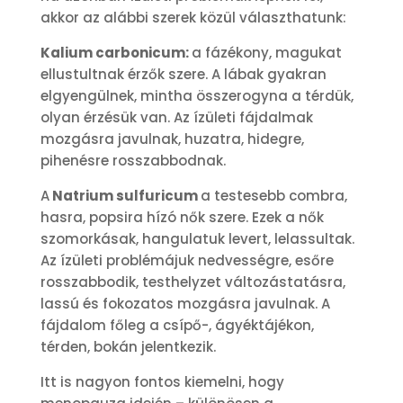
akkor az alábbi szerek közül választhatunk:
Kalium carbonicum:
a fázékony, magukat
ellustultnak érzők szere. A lábak gyakran
elgyengülnek, mintha összerogyna a térdük,
olyan érzésük van. Az ízületi fájdalmak
mozgásra javulnak, huzatra, hidegre,
pihenésre rosszabbodnak.
A
Natrium sulfuricum
a testesebb combra,
hasra, popsira hízó nők szere. Ezek a nők
szomorkásak, hangulatuk levert, lelassultak.
Az ízületi problémájuk nedvességre, esőre
rosszabbodik, testhelyzet változástatásra,
lassú és fokozatos mozgásra javulnak. A
fájdalom főleg a csípő-, ágyéktájékon,
térden, bokán jelentkezik.
Itt is nagyon fontos kiemelni, hogy