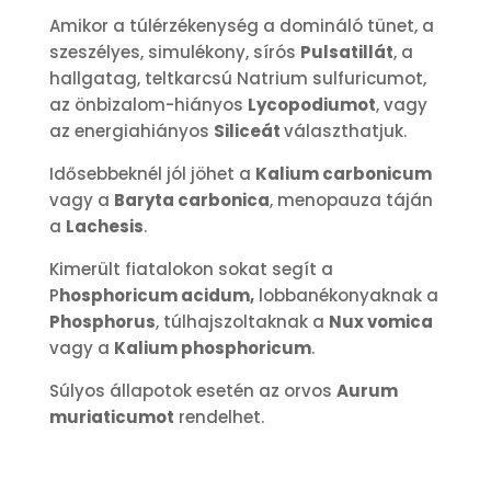
Amikor a túlérzékenység a domináló tünet, a
szeszélyes, simulékony, sírós
Pulsatillát
, a
hallgatag, teltkarcsú Natrium sulfuricumot,
az önbizalom-hiányos
Lycopodiumot
, vagy
az energiahiányos
Siliceát
választhatjuk.
Idősebbeknél jól jöhet a
Kalium carbonicum
vagy a
Baryta carbonica
, menopauza táján
a
Lachesis
.
Kimerült fiatalokon sokat segít a
P
hosphoricum acidum,
lobbanékonyaknak a
Phosphorus
, túlhajszoltaknak a
Nux vomica
vagy a
Kalium phosphoricum
.
Súlyos állapotok esetén az orvos
Aurum
muriaticumot
rendelhet.