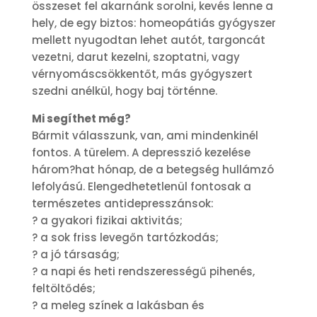
összeset fel akarnánk sorolni, kevés lenne a
hely, de egy biztos: homeopátiás gyógyszer
mellett nyugodtan lehet autót, targoncát
vezetni, darut kezelni, szoptatni, vagy
vérnyomáscsökkentőt, más gyógyszert
szedni anélkül, hogy baj történne.
Mi segíthet még?
Bármit válasszunk, van, ami mindenkinél
fontos. A türelem. A depresszió kezelése
három?hat hónap, de a betegség hullámzó
lefolyású. Elengedhetetlenül fontosak a
természetes antidepresszánsok:
? a gyakori fizikai aktivitás;
? a sok friss levegőn tartózkodás;
? a jó társaság;
? a napi és heti rendszerességű pihenés,
feltöltődés;
? a meleg színek a lakásban és