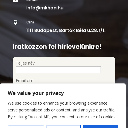

info@mkhoa.hu
Cím

1111 Budapest, Bartók Béla u.28. I/1.
Iratkozzon fel hírlevelünkre!
Teljes név
Email cím
We value your privacy
Feliratkozom a hírlevélre
We use cookies to enhance your browsing experience,
Megismertem és elfogadom az Adatvédelmi
serve personalised ads or content, and analyse our traffic.
szabályzatot
By clicking "Accept All", you consent to our use of cookies.
Adatvédelmi Szabályzat