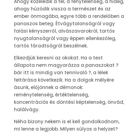
Ahogy közeledik a tél, a fénytelenség, a hideg,
ahogy húzódik vissza a természet és az
ember önmagába, egyre több a rendelőben a
panaszos beteg. Étvágytalanságról vagy
falási kényszerről, alvászavarokról, tartós
nyugtalanságról vagy éppen ellenkezőleg,
tartós fáradtságról beszélnek.
Elkezdjük keresni az okokat. Ha a test
állapota nem magyarázza a panaszokat ?
bár itt is mindig van tennivaló ?, a lélek
feltárása következik. Ha a dolgok mélyére
ásunk, előjönnek a démonok:
reménytelenség, értéktelenség,
koncentrációs és döntési képtelenség, önvád,
halálvágy.
Néha bizony nekem is el kell gondolkodnom,
mi lenne a legjobb. Milyen súlyos a helyzet?