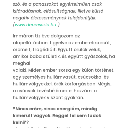
szó, és a panaszokat egyértelműen csak
kifáradásnak, elfásultságnak, illetve külső
negatív életeseménynek tulajdonítják.
(
www.depresszio.hu
)
Immáron tíz éve dolgozom az
alapellátásban, figyelve az emberek sorsát,
örömeit, tragédiáit. Együtt örülök velük,
amikor baba születik, és együtt gyászolok, ha
meghal
valaki. Miden ember sorsa egy külön történet,
egy személyes hullámvasút, csúcsokkal és
hullámvölgyekkel, örök körforgásban. Mégis,
a csúcsok kevésbé érnek el hozzám, a
hullámvölgyek viszont gyakran.
?Nincs erőm, nincs energiám, mindig
kimerült vagyok. Reggel fel sem tudok
kelni??