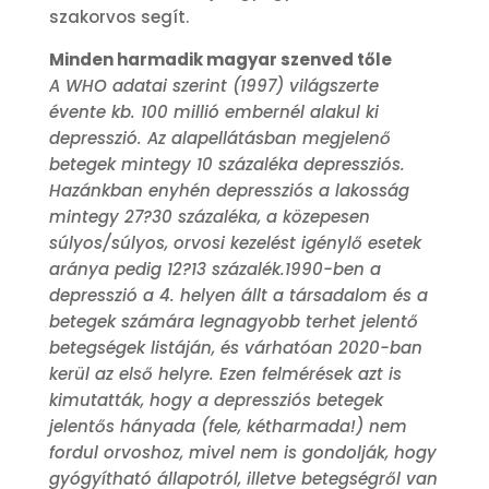
szakorvos segít.
Minden harmadik magyar szenved tőle
A WHO adatai szerint (1997) világszerte
évente kb. 100 millió embernél alakul ki
depresszió. Az alapellátásban megjelenő
betegek mintegy 10 százaléka depressziós.
Hazánkban enyhén depressziós a lakosság
mintegy 27?30 százaléka, a közepesen
súlyos/súlyos, orvosi kezelést igénylő esetek
aránya pedig 12?13 százalék.1990-ben a
depresszió a 4. helyen állt a társadalom és a
betegek számára legnagyobb terhet jelentő
betegségek listáján, és várhatóan 2020-ban
kerül az első helyre. Ezen felmérések azt is
kimutatták, hogy a depressziós betegek
jelentős hányada (fele, kétharmada!) nem
fordul orvoshoz, mivel nem is gondolják, hogy
gyógyítható állapotról, illetve betegségről van