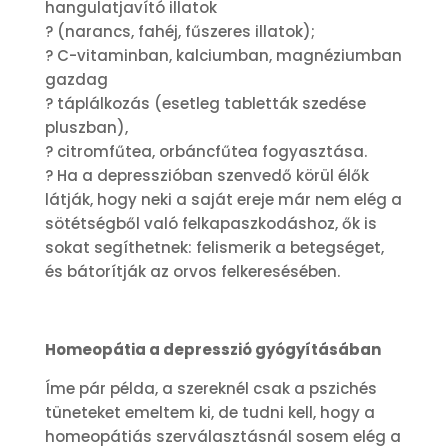
hangulatjavító illatok
? (narancs, fahéj, fűszeres illatok);
? C-vitaminban, kalciumban, magnéziumban
gazdag
? táplálkozás (esetleg tabletták szedése
pluszban),
? citromfűtea, orbáncfűtea fogyasztása.
? Ha a depresszióban szenvedő körül élők
látják, hogy neki a saját ereje már nem elég a
sötétségből való felkapaszkodáshoz, ők is
sokat segíthetnek: felismerik a betegséget,
és bátorítják az orvos felkeresésében.
Homeopátia a depresszió gyógyításában
Íme pár példa, a szereknél csak a pszichés
tüneteket emeltem ki, de tudni kell, hogy a
homeopátiás szerválasztásnál sosem elég a