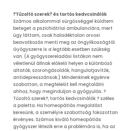
?Tűzoltó szerek? és tartós kedvcsinálók
Számos alkalommal sürgősséggel küldtem
beteget a pszichiátriai ambulanciára, mert
úgy láttam, csak haladéktalan orvosi
beavatkozás menti meg az öngyilkosságtól.
Gyógyszerre is a legtöbb esetben szükség
van. (A gyógyszereladási listákon nem
véletlenül állnak előkelő helyen a különböző
altatók, szorongásoldók, hangulatjavítók,
antidepresszánsok.) Mindenkinek egyénre
szabottan, a megfelelőt kell megtalálni
ahhoz, hogy meginduljon a gyógyulás. ?
Tűzoltó szerek?, tartós kedvcsinálók ? széles
a paletta. Ha homeopátiás megoldást
keresünk, a személyre szabottság fokozottan
érvényes. Számos kiváló homeopátiás
gyógyszer létezik erre a problémára is, ha az