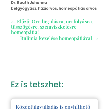
Dr. Rauth Johanna
belgyógyász, háziorvos, homeopátiás orvos
←
Előző: Orrdugulásra, orrfolyásra,
tüsszögésre, szemviszketésre
homeopátia!
Bulímia kezelése homeopátiával
→
Ez is tetszhet:
Középfülgyulladás is enyhíthető