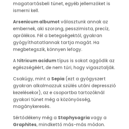
magatartásbeli tünet, egyéb jellemzőket is
ismerni kell.
Arsenicum albumot
választunk annak az
embernek, aki szorong, pesszimista, precíz,
aprólékos. Fél a betegségektől, gyakran
gyógyíthatatlannak tartja magát. Ha
megbetegszik, könnyen lefogy.
A N
itricum acidum
típus is sokat aggódik az
egészségéért, de nem tűri, hogy vigasztalják.
Csakúgy, mint a
Sepia
(ezt a gyógyszert
gyakran alkalmazzuk szülés utáni depresszió
kezelésekor), az e csoportba tartozóknál
gyakori tünet még a közönyösség,
magánykeresés.
Sértődékeny még a
Staphysagria
vagy a
Graphites
, mindkettő más-más módon.