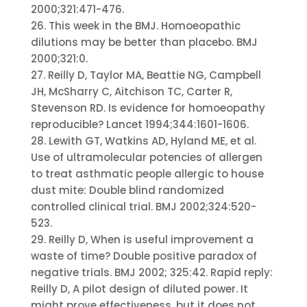
2000;321:471-476.
26. This week in the BMJ. Homoeopathic
dilutions may be better than placebo. BMJ
2000;321:0.
27. Reilly D, Taylor MA, Beattie NG, Campbell
JH, McSharry C, Aitchison TC, Carter R,
Stevenson RD. Is evidence for homoeopathy
reproducible? Lancet 1994;344:1601-1606.
28. Lewith GT, Watkins AD, Hyland ME, et al.
Use of ultramolecular potencies of allergen
to treat asthmatic people allergic to house
dust mite: Double blind randomized
controlled clinical trial. BMJ 2002;324:520-
523.
29. Reilly D, When is useful improvement a
waste of time? Double positive paradox of
negative trials. BMJ 2002; 325:42. Rapid reply:
Reilly D, A pilot design of diluted power. It
might prove effectiveness, but it does not