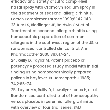
efficacy and safety of Luffa comp.-Heel
nasal spray with Cromolyn sodium spray in
the treatment of seasonal allergic rhinitis.
Forsch Komplementarmed 1999;6:142-148.
23. Kim LS, Riedlinger JE, Baldwin CM, et al.
Treatment of seasonal allergic rhinitis using
homeopathic preparation of common
allergens in the southwest region of the US: a
randomized, controlled clinical trial. Ann
Pharmacother 2005;39:617-24.
24. Reilly D, Taylor M. Potent placebo or
potency? A proposed study model with initial
finding using homoeopathically prepared
pollens in hayfever. Br Homeopath J 1985;
74,2:65-74.
25. Taylor MA, Reilly D, Llewellyn-Jones H, et al,
Randomised controlled trial of homoeopathy
versus placebo in perennial allergic rhinitis
with overview of four trial series. BMJ