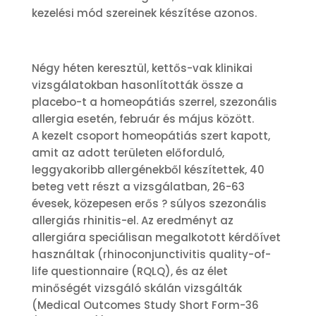
kezelési mód szereinek készítése azonos.
Négy héten keresztül, kettős-vak klinikai
vizsgálatokban hasonlították össze a
placebo-t a homeopátiás szerrel, szezonális
allergia esetén, február és május között.
A kezelt csoport homeopátiás szert kapott,
amit az adott területen előforduló,
leggyakoribb allergénekből készítettek, 40
beteg vett részt a vizsgálatban, 26-63
évesek, közepesen erős ? súlyos szezonális
allergiás rhinitis-el. Az eredményt az
allergiára speciálisan megalkotott kérdőívet
használtak (rhinoconjunctivitis quality-of-
life questionnaire (RQLQ), és az élet
minőségét vizsgáló skálán vizsgálták
(Medical Outcomes Study Short Form-36