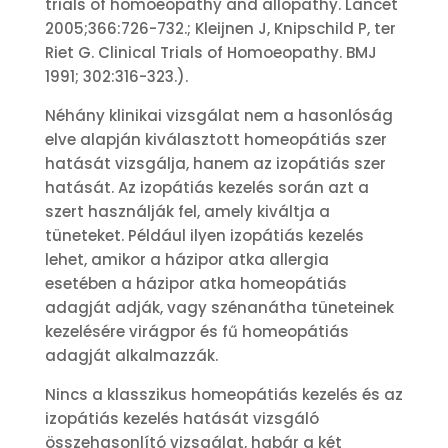
trials of homoeopathy and allopathy. Lancet
2005;366:726-732.; Kleijnen J, Knipschild P, ter
Riet G. Clinical Trials of Homoeopathy. BMJ
1991; 302:316-323.).
Néhány klinikai vizsgálat nem a hasonlóság
elve alapján kiválasztott homeopátiás szer
hatását vizsgálja, hanem az izopátiás szer
hatását. Az izopátiás kezelés során azt a
szert használják fel, amely kiváltja a
tüneteket. Például ilyen izopátiás kezelés
lehet, amikor a házipor atka allergia
esetében a házipor atka homeopátiás
adagját adják, vagy szénanátha tüneteinek
kezelésére virágpor és fű homeopátiás
adagját alkalmazzák.
Nincs a klasszikus homeopátiás kezelés és az
izopátiás kezelés hatását vizsgáló
összehasonlító vizsgálat, habár a két