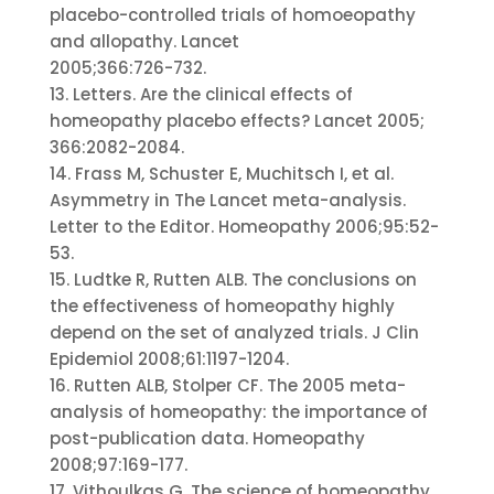
placebo-controlled trials of homoeopathy
and allopathy. Lancet
2005;366:726-732.
13. Letters. Are the clinical effects of
homeopathy placebo effects? Lancet 2005;
366:2082-2084.
14. Frass M, Schuster E, Muchitsch I, et al.
Asymmetry in The Lancet meta-analysis.
Letter to the Editor. Homeopathy 2006;95:52-
53.
15. Ludtke R, Rutten ALB. The conclusions on
the effectiveness of homeopathy highly
depend on the set of analyzed trials. J Clin
Epidemiol 2008;61:1197-1204.
16. Rutten ALB, Stolper CF. The 2005 meta-
analysis of homeopathy: the importance of
post-publication data. Homeopathy
2008;97:169-177.
17. Vithoulkas G. The science of homeopathy.