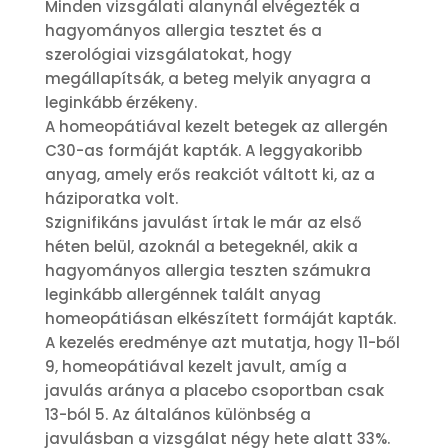
Minden vizsgálati alanynál elvégezték a
hagyományos allergia tesztet és a
szerológiai vizsgálatokat, hogy
megállapítsák, a beteg melyik anyagra a
leginkább érzékeny.
A homeopátiával kezelt betegek az allergén
C30-as formáját kapták. A leggyakoribb
anyag, amely erős reakciót váltott ki, az a
háziporatka volt.
Szignifikáns javulást írtak le már az első
héten belül, azoknál a betegeknél, akik a
hagyományos allergia teszten számukra
leginkább allergénnek talált anyag
homeopátiásan elkészített formáját kapták.
A kezelés eredménye azt mutatja, hogy 11-ből
9, homeopátiával kezelt javult, amíg a
javulás aránya a placebo csoportban csak
13-ból 5. Az általános különbség a
javulásban a vizsgálat négy hete alatt 33%.