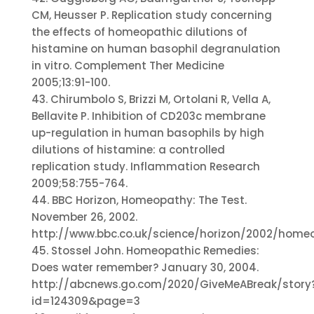
CM, Heusser P. Replication study concerning
the effects of homeopathic dilutions of
histamine on human basophil degranulation
in vitro. Complement Ther Medicine
2005;13:91-100.
43. Chirumbolo S, Brizzi M, Ortolani R, Vella A,
Bellavite P. Inhibition of CD203c membrane
up-regulation in human basophils by high
dilutions of histamine: a controlled
replication study. Inflammation Research
2009;58:755-764.
44. BBC Horizon, Homeopathy: The Test.
November 26, 2002.
http://www.bbc.co.uk/science/horizon/2002/home
45. Stossel John. Homeopathic Remedies:
Does water remember? January 30, 2004.
http://abcnews.go.com/2020/GiveMeABreak/story
id=124309&page=3