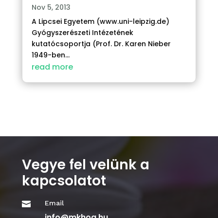
Nov 5, 2013
A Lipcsei Egyetem (www.uni-leipzig.de)
Gyógyszerészeti Intézetének
kutatócsoportja (Prof. Dr. Karen Nieber
1949-ben...
read more
Vegye fel velünk a
kapcsolatot
Email

info@mkhoa.hu