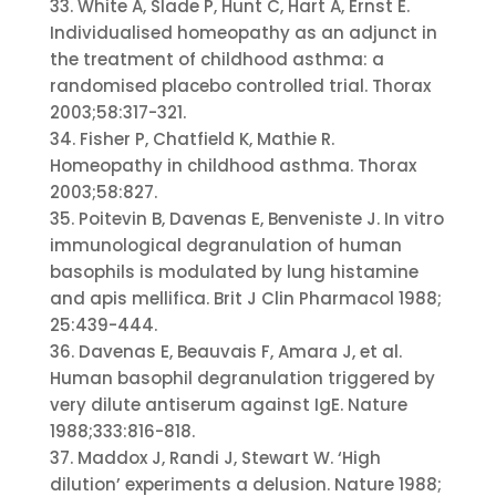
33. White A, Slade P, Hunt C, Hart A, Ernst E.
Individualised homeopathy as an adjunct in
the treatment of childhood asthma: a
randomised placebo controlled trial. Thorax
2003;58:317-321.
34. Fisher P, Chatfield K, Mathie R.
Homeopathy in childhood asthma. Thorax
2003;58:827.
35. Poitevin B, Davenas E, Benveniste J. In vitro
immunological degranulation of human
basophils is modulated by lung histamine
and apis mellifica. Brit J Clin Pharmacol 1988;
25:439-444.
36. Davenas E, Beauvais F, Amara J, et al.
Human basophil degranulation triggered by
very dilute antiserum against IgE. Nature
1988;333:816-818.
37. Maddox J, Randi J, Stewart W. ‘High
dilution’ experiments a delusion. Nature 1988;