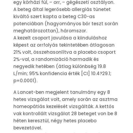
egy kórházi fül, – orr, – gégészeti osztályon.
A beteg által legerősebb allergiás tünetet
kiváltó szert kapta a beteg C30-as
potenciában (hagyományos bőr teszt során
meghatározottan), háromszor.
A kezelt csoport javulása a kiinduláshoz
képest az orrfolyás tekintetében átlagosan
21% volt, összehasonlítva a placebo csoport
2%-val, a randomizáció harmadik és
negyedik hetében (átlag különbség 19.8
L/min; 95% konfidencia érték [CI] 10.4?29.1;
p=0.0001).
A Lancet-ben megjelent tanulmány egy 8
hetes vizsgálat volt, amely során az asztma
homeopátiás kezelését vizsgálták. A kettős
vak kontrollált vizsgálat 28 beteget von be 8
héten keresztül, négy hetes placebo
bevezetővel.