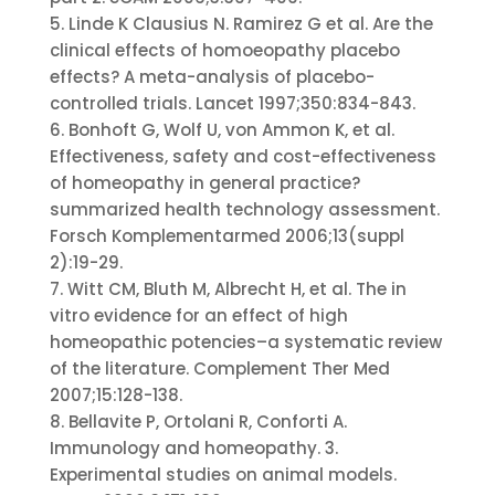
5. Linde K Clausius N. Ramirez G et al. Are the
clinical effects of homoeopathy placebo
effects? A meta-analysis of placebo-
controlled trials. Lancet 1997;350:834-843.
6. Bonhoft G, Wolf U, von Ammon K, et al.
Effectiveness, safety and cost-effectiveness
of homeopathy in general practice?
summarized health technology assessment.
Forsch Komplementarmed 2006;13(suppl
2):19-29.
7. Witt CM, Bluth M, Albrecht H, et al. The in
vitro evidence for an effect of high
homeopathic potencies–a systematic review
of the literature. Complement Ther Med
2007;15:128-138.
8. Bellavite P, Ortolani R, Conforti A.
Immunology and homeopathy. 3.
Experimental studies on animal models.