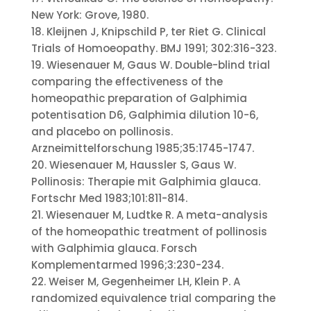
New York: Grove, 1980.
18. Kleijnen J, Knipschild P, ter Riet G. Clinical
Trials of Homoeopathy. BMJ 1991; 302:316-323.
19. Wiesenauer M, Gaus W. Double-blind trial
comparing the effectiveness of the
homeopathic preparation of Galphimia
potentisation D6, Galphimia dilution 10-6,
and placebo on pollinosis.
Arzneimittelforschung 1985;35:1745-1747.
20. Wiesenauer M, Haussler S, Gaus W.
Pollinosis: Therapie mit Galphimia glauca.
Fortschr Med 1983;101:811-814.
21. Wiesenauer M, Ludtke R. A meta-analysis
of the homeopathic treatment of pollinosis
with Galphimia glauca. Forsch
Komplementarmed 1996;3:230-234.
22. Weiser M, Gegenheimer LH, Klein P. A
randomized equivalence trial comparing the