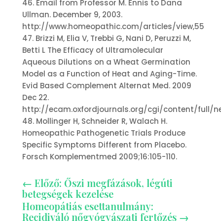
46. Email from Professor M. Ennis to Dana
Ullman. December 9, 2003.
http://www.homeopathic.com/articles/view,55
47. Brizzi M, Elia V, Trebbi G, Nani D, Peruzzi M,
Betti L The Efficacy of Ultramolecular
Aqueous Dilutions on a Wheat Germination
Model as a Function of Heat and Aging-Time.
Evid Based Complement Alternat Med. 2009
Dec 22.
http://ecam.oxfordjournals.org/cgi/content/full/n
48. Mollinger H, Schneider R, Walach H.
Homeopathic Pathogenetic Trials Produce
Specific Symptoms Different from Placebo.
Forsch Komplementmed 2009;16:105-110.
←
Előző: Őszi megfázások, légúti
betegségek kezelése
Homeopátiás esettanulmány:
Recidiváló nőgyógyászati fertőzés
→