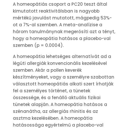
A homeopátiás csoport a PC20 teszt által
kimutatott reaktivitálsban is nagyobb
mértékű javulást mutatott, mágpedig 53%-
ot a 7%-al szemben. A meta-analízise a
három tanulmánynak megerősíti azt a tényt,
hogy a homeopátia hatásos a placebo-val
szemben (p = 0.0004).
A homeopátia lehetséges alternatívát ad a
légúti allergiák konvencionális kezelésével
szemben. Akár a pollen keverék
készítményeket, vagy a személyre szabottan
választott homeopátiás alkati szert írhatják
fel a személyes történet, a tünetek
összessége, és a fenálló aktuális fizikai
tünetek alapján. A homeopátia hatásos a
szénanátha, az allergiás rhinitis és az
asztma kezelésében. A homeopátia
hatásossága egyértelmű a placebo-val