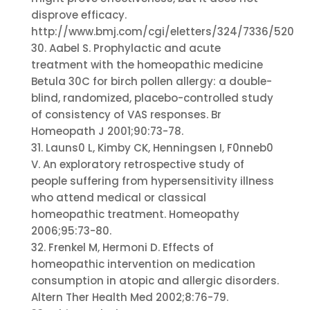
disprove efficacy.
http://www.bmj.com/cgi/eletters/324/7336/520
30. Aabel S. Prophylactic and acute
treatment with the homeopathic medicine
Betula 30C for birch pollen allergy: a double-
blind, randomized, placebo-controlled study
of consistency of VAS responses. Br
Homeopath J 2001;90:73-78.
31. Launs0 L, Kimby CK, Henningsen I, F0nneb0
V. An exploratory retrospective study of
people suffering from hypersensitivity illness
who attend medical or classical
homeopathic treatment. Homeopathy
2006;95:73-80.
32. Frenkel M, Hermoni D. Effects of
homeopathic intervention on medication
consumption in atopic and allergic disorders.
Altern Ther Health Med 2002;8:76-79.