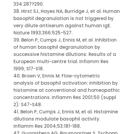
334:287?290.
38. Hirst SJ, Hayes NA, Burridge J, et al. Human
basophil degranulation is not triggered by
very dilute antiserum against human IgE.
Nature 1993;366:525-527.
39. Belon P, Cumps J, Ennis M, et al. Inhibition
of human basophil degranulation by
successive histamine dilutions: Results of a
European multi-centre trial. Inflamm Res
1999; S17-S18.
40. Brown V, Ennis M. Flow-cytometric
analysis of basophil activation: inhibition by
histamine at conventional and homeopathic
concentrations. Inflamm Res 2001;50 (suppl
2): S47-S48.
41. Belon P, Cumps J, Ennis M, et al. Histamine
dilutions modulate basophil activity.
Inflamm Res 2004;53:181-188.
42. Guggisberg AG, Baumgartner S, Tschopp