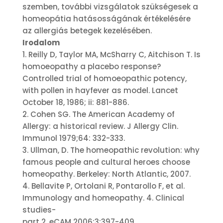
szemben, további vizsgálatok szükségesek a
homeopátia hatásosságának értékelésére
az allergiás betegek kezelésében.
Irodalom
1. Reilly D, Taylor MA, McSharry C, Aitchison T. Is
homoeopathy a placebo response?
Controlled trial of homoeopathic potency,
with pollen in hayfever as model. Lancet
October 18, 1986; ii: 881-886.
2. Cohen SG. The American Academy of
Allergy: a historical review. J Allergy Clin.
Immunol 1979;64: 332-333.
3. Ullman, D. The homeopathic revolution: why
famous people and cultural heroes choose
homeopathy. Berkeley: North Atlantic, 2007.
4. Bellavite P, Ortolani R, Pontarollo F, et al.
Immunology and homeopathy. 4. Clinical
studies-
part 2. eCAM 2006;3:397-409.