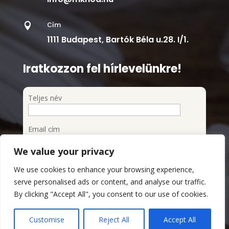
Cím

1111 Budapest, Bartók Béla u.28. I/1.
Iratkozzon fel hírlevelünkre!
Teljes név
Email cím
We value your privacy
Feliratkozom a hírlevélre
We use cookies to enhance your browsing experience,
Megismertem és elfogadom az Adatvédelmi
serve personalised ads or content, and analyse our traffic.
szabályzatot
By clicking "Accept All", you consent to our use of cookies.
Adatvédelmi Szabályzat
Customise
Reject All
Accept All