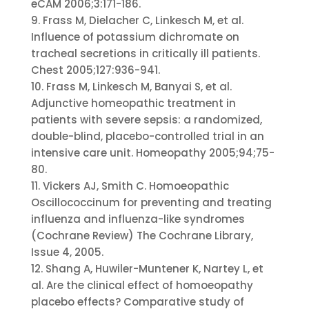
eCAM 2006;3:171-186.
9. Frass M, Dielacher C, Linkesch M, et al.
Influence of potassium dichromate on
tracheal secretions in critically ill patients.
Chest 2005;127:936-941.
10. Frass M, Linkesch M, Banyai S, et al.
Adjunctive homeopathic treatment in
patients with severe sepsis: a randomized,
double-blind, placebo-controlled trial in an
intensive care unit. Homeopathy 2005;94;75-
80.
11. Vickers AJ, Smith C. Homoeopathic
Oscillococcinum for preventing and treating
influenza and influenza-like syndromes
(Cochrane Review) The Cochrane Library,
Issue 4, 2005.
12. Shang A, Huwiler-Muntener K, Nartey L, et
al. Are the clinical effect of homoeopathy
placebo effects? Comparative study of