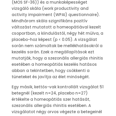
(MOS SF-36)) és a munkaképességet
vizsgáló skála (work productivity and
activity impairment (WPAI) questionnaire).
Mindhárom skála szignifikáns pozitív
változást mutatott a homeopátiával kezelt
csoportban, a kiindulástól, négy hét múlva, a
placebo-hoz képest (p < 0.05). A vizsgálat
során nem számoltak be mellékhatásokról a
kezelés során. Ezek a megállapítások ezt
mutatják, hogy a szezonális allergiás rhinitis
esetében a homeopátiás kezelés hatásos
abban a tekintetben, hogy csökkenti a
tüneteket és javítja az élet minőségét.
Egy másik, kettős-vak kontrollált vizsgálat 51
betegnél (kezelt n=24, placebo n=27)
értékelte a homeopátiás szer hatását,
szezonális allergiás rhinitis esetében. A
vizsgálatot négy orvos végezte a betegeinél