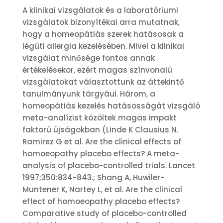
A klinikai vizsgálatok és a laboratóriumi
vizsgálatok bizonyítékai arra mutatnak,
hogy a homeopátiás szerek hatásosak a
légúti allergia kezelésében. Mivel a klinikai
vizsgálat minősége fontos annak
értékelésekor, ezért magas színvonalú
vizsgálatokat választottunk az áttekintő
tanulmányunk tárgyául. Három, a
homeopátiás kezelés hatásosságát vizsgáló
meta-analízist közöltek magas impakt
faktorú újságokban (Linde K Clausius N.
Ramirez G et al. Are the clinical effects of
homoeopathy placebo effects? A meta-
analysis of placebo-controlled trials. Lancet
1997;350:834-843.; Shang A, Huwiler-
Muntener K, Nartey L, et al. Are the clinical
effect of homoeopathy placebo effects?
Comparative study of placebo-controlled