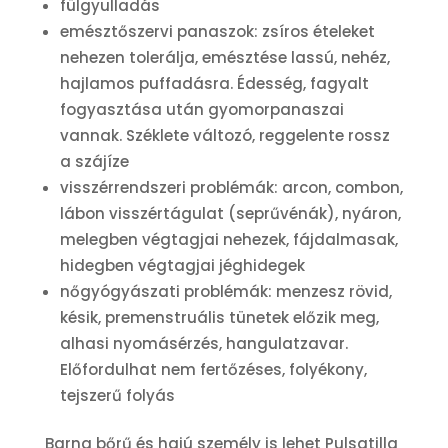
fülgyulladás
emésztőszervi panaszok: zsíros ételeket
nehezen tolerálja, emésztése lassú, nehéz,
hajlamos puffadásra. Édesség, fagyalt
fogyasztása után gyomorpanaszai
vannak. Széklete változó, reggelente rossz
a szájíze
visszérrendszeri problémák: arcon, combon,
lábon visszértágulat (seprűvénák), nyáron,
melegben végtagjai nehezek, fájdalmasak,
hidegben végtagjai jéghidegek
nőgyógyászati problémák: menzesz rövid,
késik, premenstruális tünetek előzik meg,
alhasi nyomásérzés, hangulatzavar.
Előfordulhat nem fertőzéses, folyékony,
tejszerű folyás
Barna bőrű és hajú személy is lehet Pulsatilla