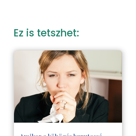
Ez is tetszhet:
Amikor a köhögés hurutossá