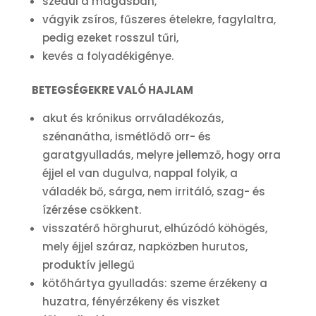
szédül a magasban,
vágyik zsíros, fűszeres ételekre, fagylaltra,
pedig ezeket rosszul tűri,
kevés a folyadékigénye.
BETEGSÉGEKRE VALÓ HAJLAM
akut és krónikus orrváladékozás,
szénanátha, ismétlődő orr- és
garatgyulladás, melyre jellemző, hogy orra
éjjel el van dugulva, nappal folyik, a
váladék bő, sárga, nem irritáló, szag- és
ízérzése csökkent.
visszatérő hörghurut, elhúzódó köhögés,
mely éjjel száraz, napközben hurutos,
produktív jellegű
kötőhártya gyulladás: szeme érzékeny a
huzatra, fényérzékeny és viszket