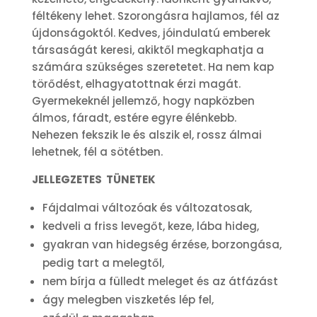
féltékeny lehet. Szorongásra hajlamos, fél az
újdonságoktól. Kedves, jóindulatú emberek
társaságát keresi, akiktől megkaphatja a
számára szükséges szeretetet. Ha nem kap
törődést, elhagyatottnak érzi magát.
Gyermekeknél jellemző, hogy napközben
álmos, fáradt, estére egyre élénkebb.
Nehezen fekszik le és alszik el, rossz álmai
lehetnek, fél a sötétben.
JELLEGZETES TÜNETEK
Fájdalmai változóak és változatosak,
kedveli a friss levegőt, keze, lába hideg,
gyakran van hidegség érzése, borzongása,
pedig tart a melegtől,
nem bírja a fülledt meleget és az átfázást
ágy melegben viszketés lép fel,