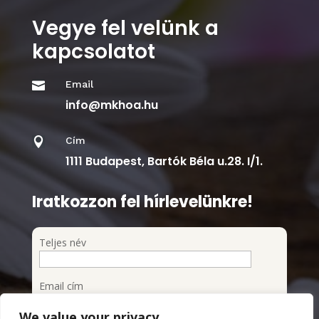
Vegye fel velünk a
kapcsolatot
Email

info@mkhoa.hu
Cím

1111 Budapest, Bartók Béla u.28. I/1.
Iratkozzon fel hírlevelünkre!
Teljes név
Email cím
We value your privacy