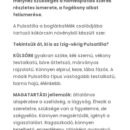
melyhez szükséges a homeopátiás szerek
részletes ismerete, a fogékony alkat
felismerése.
A Pulsatilla a boglárkafélék családjába
tartozó kökörcsin növényből készült szer.
Tekintsük át, ki is az ízig-vérig Pulsatilla?
KÜLSŐRE
gyakran szőke, kék szemű, vékony
testalkatú, bőre áttetsző, márványos
rajzolatú. Könnyen elpirul, keze, lába fázós. A
másik Pulsatilla típus vastagabb testalkatú,
barna hajú, élénkebb.
MAGATARTÁSI jellemzők:
általános
alapérzése a szelídség, a lágyság. Éhezik a
szeretetre, szüksége van a figyelemre, de
szégyellős. Könnyen megsértődik, igényli a
vigasztalást. Ragaszkodó, könnyen
kezelhető, engedékeny. Időnként gyanakvó,