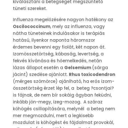
kiválasztani a betegséget megszüntető
tüneti szereket.
Influenza megelőzésére nagyon hatékony az
Oscilococcinum
, mely az influenza, vagy
nátha tüneteinek indulásakor is terápiás
hatású, ilyenkor naponta háromszor
érdemes bevenni egy fiolát, két napon át.
Izomösszetörtség, kábaság, levertség, a
fekvés kívánása és hőemelkedés, netán
lázas állapot esetén a
Gelsemium
(sárga
jácint) szedése ajánlott.
Rhus toxicodendron
(mérges szömörce) ajánlható, ha erős izom-
összetörtség érzet lép fel, a beteg ?csontjai?
is fájnak, de nem bír sokáig ágyban feküdni,
inkább jön-megy, izeg-mozog. A száraz
köhögés csillapítására, melynél a beteg nem
mer megmozdulni, mert a legkisebb
mozdulat is köhögést és fájdalmat provokál,