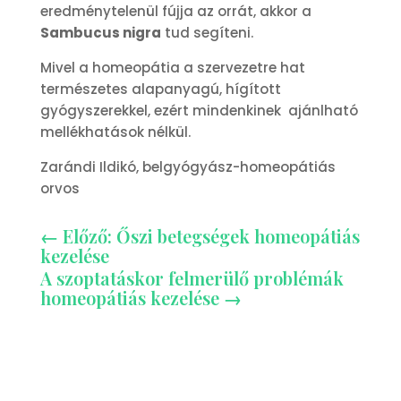
eredménytelenül fújja az orrát, akkor a
Sambucus nigra
tud segíteni.
Mivel a homeopátia a szervezetre hat
természetes alapanyagú, hígított
gyógyszerekkel, ezért mindenkinek ajánlható
mellékhatások nélkül.
Zarándi Ildikó, belgyógyász-homeopátiás
orvos
←
Előző: Őszi betegségek homeopátiás
kezelése
A szoptatáskor felmerülő problémák
homeopátiás kezelése
→