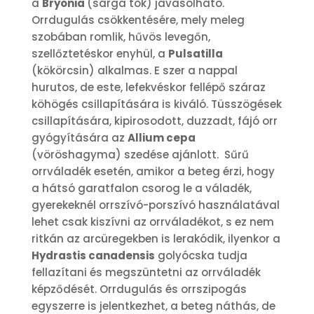
a
Bryonia
(sárga tök) javasolható.
Orrdugulás csökkentésére, mely meleg
szobában romlik, hűvös levegőn,
szellőztetéskor enyhül, a
Pulsatilla
(kökörcsin) alkalmas. E szer a nappal
hurutos, de este, lefekvéskor fellépő száraz
köhögés csillapítására is kiváló. Tüsszögések
csillapítására, kipirosodott, duzzadt, fájó orr
gyógyítására az
Allium cepa
(vöröshagyma) szedése ajánlott. Sűrű
orrváladék esetén, amikor a beteg érzi, hogy
a hátsó garatfalon csorog le a váladék,
gyerekeknél orrszívó-porszívó használatával
lehet csak kiszívni az orrváladékot, s ez nem
ritkán az arcüregekben is lerakódik, ilyenkor a
Hydrastis canadensis
golyócska tudja
fellazítani és megszüntetni az orrváladék
képződését. Orrdugulás és orrszipogás
egyszerre is jelentkezhet, a beteg náthás, de