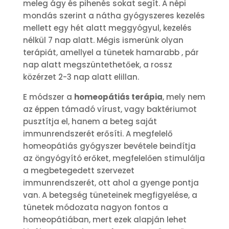
meleg ágy és pihenés sokat segít. A népi
mondás szerint a nátha gyógyszeres kezelés
mellett egy hét alatt meggyógyul, kezelés
nélkül 7 nap alatt. Mégis ismerünk olyan
terápiát, amellyel a tünetek hamarabb , pár
nap alatt megszüntethetőek, a rossz
közérzet 2-3 nap alatt elillan.
E módszer a
homeopátiás terápia
, mely nem
az éppen támadó vírust, vagy baktériumot
pusztítja el, hanem a beteg saját
immunrendszerét erősíti. A megfelelő
homeopátiás gyógyszer bevétele beindítja
az öngyógyító erőket, megfelelően stimulálja
a megbetegedett szervezet
immunrendszerét, ott ahol a gyenge pontja
van. A betegség tüneteinek megfigyelése, a
tünetek módozata nagyon fontos a
homeopátiában, mert ezek alapján lehet