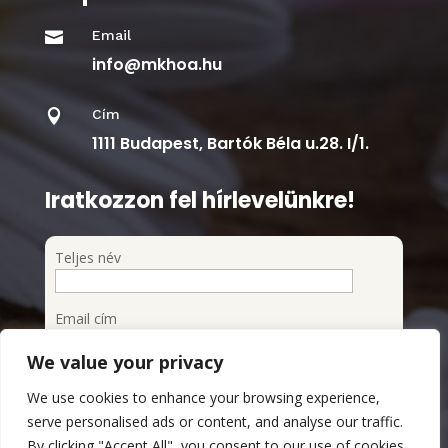
Email

info@mkhoa.hu
Cím

1111 Budapest, Bartók Béla u.28. I/1.
Iratkozzon fel hírlevelünkre!
Teljes név
Email cím
We value your privacy
Feliratkozom a hírlevélre
We use cookies to enhance your browsing experience,
Megismertem és elfogadom az Adatvédelmi
serve personalised ads or content, and analyse our traffic.
szabályzatot
By clicking "Accept All", you consent to our use of cookies.