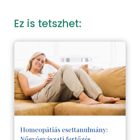
Ez is tetszhet:
Homeopátiás esettanulmány:
Nőgyógyászati fertőzés