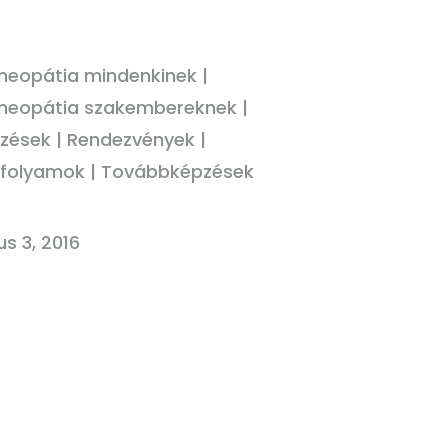
eopátia mindenkinek
|
eopátia szakembereknek
|
zések
|
Rendezvények
|
folyamok
|
Továbbképzések
us 3, 2016