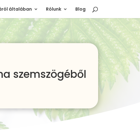
ról általában
Rólunk
Blog
ina szemszögéből