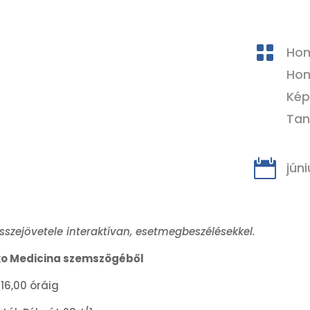

Hom
Hom
Kép
Tan

júni
zejövetele interaktívan, esetmegbeszélésekkel.
Öko Medicina szemszögéből
16,00 óráig