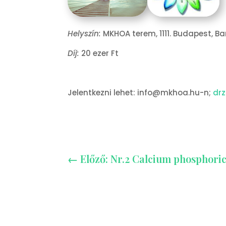
Helyszín:
MKHOA terem, 1111. Budapest, Bart
Díj:
20 ezer Ft
Jelentkezni lehet: info@mkhoa.hu-n;
dr
←
Előző: Nr.2 Calcium phosphor