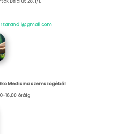
ók Béla út 28. I/1.
drzarandii@gmail.com
z Öko Medicina szemszögéből
0-16,00 óráig