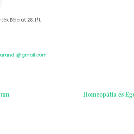
ók Béla út 28. I/1.
zarandii@gmail.com
icum
Homeopátia és Eg