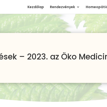
Kezdőlap
Rendezvények
Homeopátiá
ések – 2023. az Öko Medic