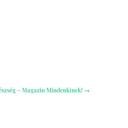
észség – Magazin Mindenkinek!
→