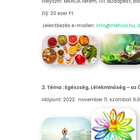
Helyszín:
MKHOA terem, 1111. Budapest, Bart
Díj:
20 ezer Ft.
Jelentkezés e-mailen:
info@mkhoa.hu, 
2. Téma : Egészség, Lélekminőség – a
Időpont:
2023. november 11. szombat 9,0