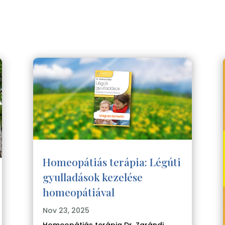
Homeopátiás terápia: Légúti
gyulladások kezelése
homeopátiával
Nov 23, 2025
Homeopátiás terápia Dr. Zarándi