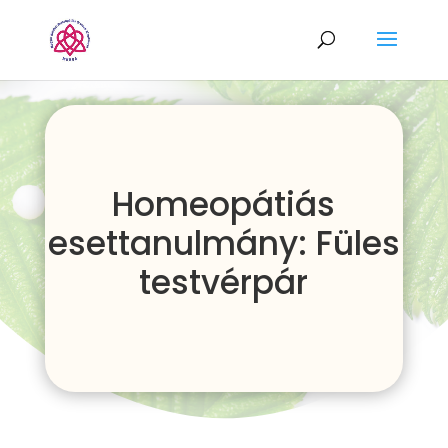
Homeopátiás
esettanulmány: Füles
testvérpár