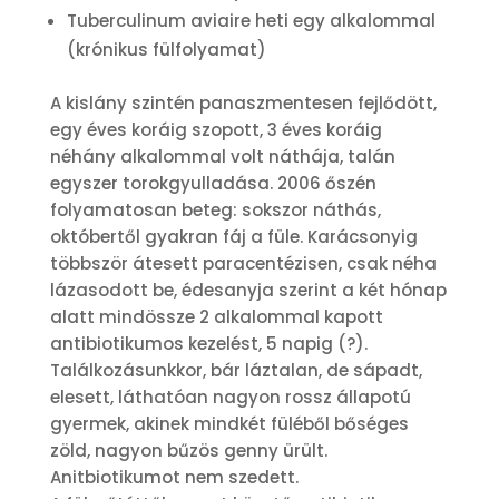
Tuberculinum aviaire heti egy alkalommal
(krónikus fülfolyamat)
A kislány szintén panaszmentesen fejlődött,
egy éves koráig szopott, 3 éves koráig
néhány alkalommal volt náthája, talán
egyszer torokgyulladása. 2006 őszén
folyamatosan beteg: sokszor náthás,
októbertől gyakran fáj a füle. Karácsonyig
többször átesett paracentézisen, csak néha
lázasodott be, édesanyja szerint a két hónap
alatt mindössze 2 alkalommal kapott
antibiotikumos kezelést, 5 napig (?).
Találkozásunkkor, bár láztalan, de sápadt,
elesett, láthatóan nagyon rossz állapotú
gyermek, akinek mindkét füléből bőséges
zöld, nagyon bűzös genny ürült.
Anitbiotikumot nem szedett.