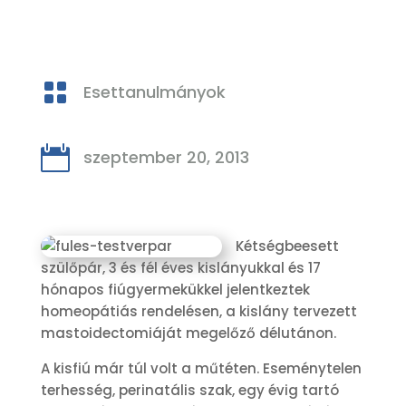

Esettanulmányok

szeptember 20, 2013
Kétségbeesett
szülőpár, 3 és fél éves kislányukkal és 17
hónapos fiúgyermekükkel jelentkeztek
homeopátiás rendelésen, a kislány tervezett
mastoidectomiáját megelőző délutánon.
A kisfiú már túl volt a műtéten. Eseménytelen
terhesség, perinatális szak, egy évig tartó