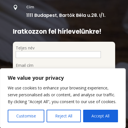
Cím

1111 Budapest, Bartók Béla u.28. I/1.
Iratkozzon fel hírlevelünkre!
Teljes név
Email cím
We value your privacy
Feliratkozom a hírlevélre
We use cookies to enhance your browsing experience,
Megismertem és elfogadom az Adatvédelmi
serve personalised ads or content, and analyse our traffic.
szabályzatot
By clicking "Accept All", you consent to our use of cookies.
Adatvédelmi Szabályzat
Customise
Reject All
Accept All