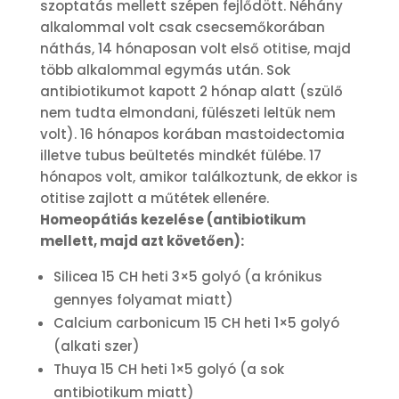
szoptatás mellett szépen fejlődött. Néhány
alkalommal volt csak csecsemőkorában
náthás, 14 hónaposan volt első otitise, majd
több alkalommal egymás után. Sok
antibiotikumot kapott 2 hónap alatt (szülő
nem tudta elmondani, fülészeti leltük nem
volt). 16 hónapos korában mastoidectomia
illetve tubus beültetés mindkét fülébe. 17
hónapos volt, amikor találkoztunk, de ekkor is
otitise zajlott a műtétek ellenére.
Homeopátiás kezelése (antibiotikum
mellett, majd azt követően):
Silicea 15 CH heti 3×5 golyó (a krónikus
gennyes folyamat miatt)
Calcium carbonicum 15 CH heti 1×5 golyó
(alkati szer)
Thuya 15 CH heti 1×5 golyó (a sok
antibiotikum miatt)