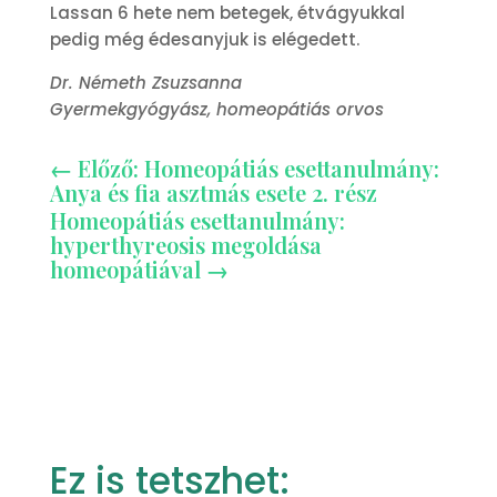
Lassan 6 hete nem betegek, étvágyukkal
pedig még édesanyjuk is elégedett.
Dr. Németh Zsuzsanna
Gyermekgyógyász, homeopátiás orvos
←
Előző: Homeopátiás esettanulmány:
Anya és fia asztmás esete 2. rész
Homeopátiás esettanulmány:
hyperthyreosis megoldása
homeopátiával
→
Ez is tetszhet: