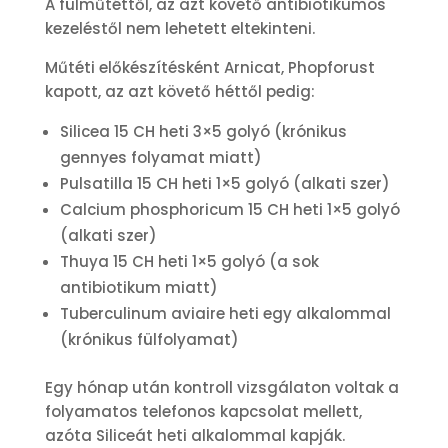
A fülműtéttől, az azt követő antibiotikumos
kezeléstől nem lehetett eltekinteni.
Műtéti előkészítésként Arnicat, Phopforust
kapott, az azt követő héttől pedig:
Silicea 15 CH heti 3×5 golyó (krónikus
gennyes folyamat miatt)
Pulsatilla 15 CH heti 1×5 golyó (alkati szer)
Calcium phosphoricum 15 CH heti 1×5 golyó
(alkati szer)
Thuya 15 CH heti 1×5 golyó (a sok
antibiotikum miatt)
Tuberculinum aviaire heti egy alkalommal
(krónikus fülfolyamat)
Egy hónap után kontroll vizsgálaton voltak a
folyamatos telefonos kapcsolat mellett,
azóta Siliceát heti alkalommal kapják.