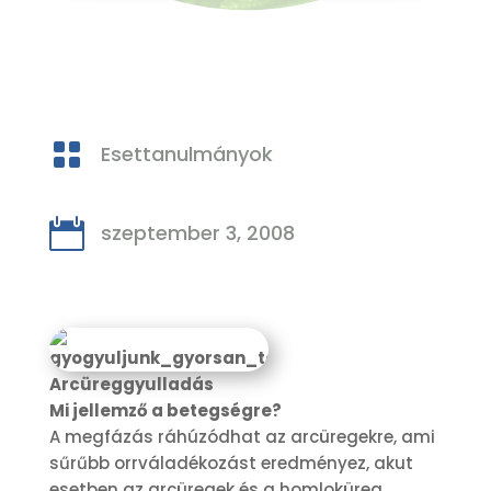

Esettanulmányok

szeptember 3, 2008
Arcüreggyulladás
Mi jellemző a betegségre?
A megfázás ráhúzódhat az arcüregekre, ami
sűrűbb orrváladékozást eredményez, akut
esetben az arcüregek és a homloküreg