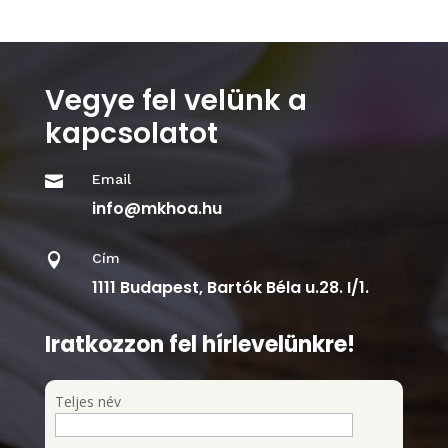
Vegye fel velünk a
kapcsolatot
Email

info@mkhoa.hu
Cím

1111 Budapest, Bartók Béla u.28. I/1.
Iratkozzon fel hírlevelünkre!
Teljes név