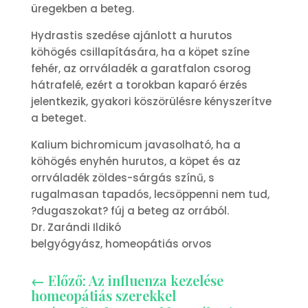
üregekben a beteg.
Hydrastis szedése ajánlott a hurutos
köhögés csillapítására, ha a köpet színe
fehér, az orrváladék a garatfalon csorog
hátrafelé, ezért a torokban kaparó érzés
jelentkezik, gyakori köszörülésre kényszerítve
a beteget.
Kalium bichromicum javasolható, ha a
köhögés enyhén hurutos, a köpet és az
orrváladék zöldes-sárgás színű, s
rugalmasan tapadós, lecsöppenni nem tud,
?dugaszokat? fúj a beteg az orrából.
Dr. Zarándi Ildikó
belgyógyász, homeopátiás orvos
←
Előző: Az influenza kezelése
homeopátiás szerekkel