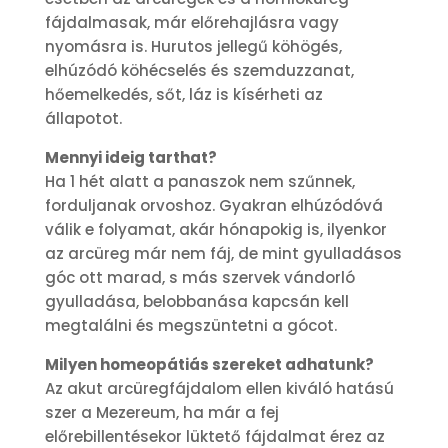
fájdalmasak, már előrehajlásra vagy
nyomásra is. Hurutos jellegű köhögés,
elhúzódó köhécselés és szemduzzanat,
hőemelkedés, sőt, láz is kísérheti az
állapotot.
Mennyi ideig tarthat?
Ha 1 hét alatt a panaszok nem szűnnek,
forduljanak orvoshoz. Gyakran elhúzódóvá
válik e folyamat, akár hónapokig is, ilyenkor
az arcüreg már nem fáj, de mint gyulladásos
góc ott marad, s más szervek vándorló
gyulladása, belobbanása kapcsán kell
megtalálni és megszüntetni a gócot.
Milyen homeopátiás szereket adhatunk?
Az akut arcüregfájdalom ellen kiváló hatású
szer a Mezereum, ha már a fej
előrebillentésekor lüktető fájdalmat érez az