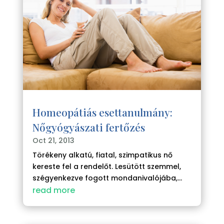
Homeopátiás esettanulmány:
Nőgyógyászati fertőzés
Oct 21, 2013
Törékeny alkatú, fiatal, szimpatikus nő
kereste fel a rendelőt. Lesütött szemmel,
szégyenkezve fogott mondanivalójába,...
read more