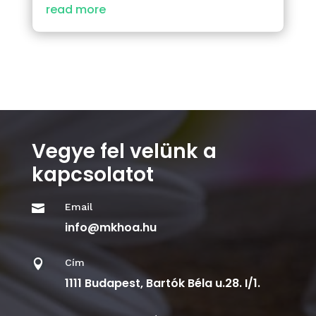
read more
Vegye fel velünk a
kapcsolatot
Email

info@mkhoa.hu
Cím

1111 Budapest, Bartók Béla u.28. I/1.