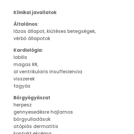
Klinikai javallatok
Általános
:
lázas állapot, kiütéses betegségek,
vérbő állapotok
Kardiológia
:
labilis
magas RR,
al ventrikularis insuffeciencia
visszerek
fagyás
Bőrgyógyászat
herpesz
gennyesedésre hajlamos
bőrgyulladások
atópiás dermatitis
kontakt ekcéma