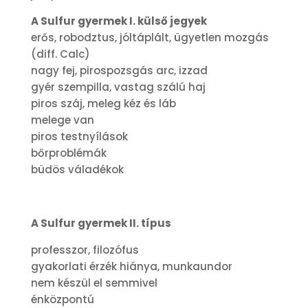
A Sulfur gyermek I. külső jegyek
erős, robodztus, jóltáplált, ügyetlen mozgás
(diff. Calc)
nagy fej, pirospozsgás arc, izzad
gyér szempilla, vastag szálú haj
piros száj, meleg kéz és láb
melege van
piros testnyílások
bőrproblémák
büdös váladékok
A Sulfur gyermek II. típus
professzor, filozófus
gyakorlati érzék hiánya, munkaundor
nem készül el semmivel
énközpontú