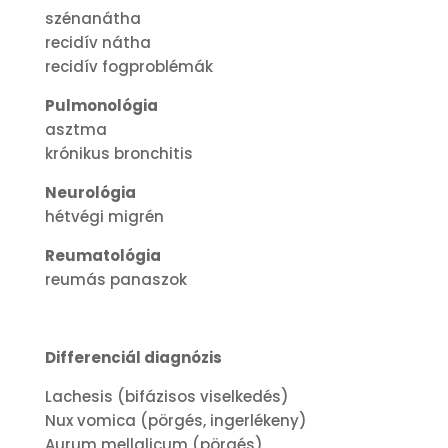
szénanátha
recidív nátha
recidív fogproblémák
Pulmonológia
asztma
krónikus bronchitis
Neurológia
hétvégi migrén
Reumatológia
reumás panaszok
Differenciál diagnózis
Lachesis (bifázisos viselkedés)
Nux vomica (pörgés, ingerlékeny)
Aurum mellalicum (pörgés)