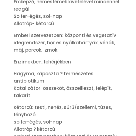
Ércképző, nemesfémek kivételével mindennel
reagál
Solfer-égés, sol-nap
Allotróp- kétarcú
Emberi szervezetben: központi és vegetatív
idegrendszer, bőr és nyálkahártyák, vénák,
máj, porcok, izmok
Enzimekben, fehérjékben
Hagyma, káposzta ? természetes
antibiotikum
Katalizátor: összeköt, összeilleszt, felépít,
takarít.
Kétarcú: testi, nehéz, sűrű/szellemi, tüzes,
fényhozó
solfer-égés, sol-nap
Allotróp ? kétarcú