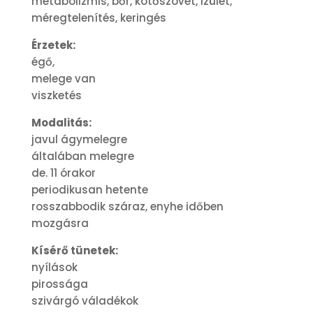
metabolizmis, bőr, kötőszövet, izület,
méregtelenítés, keringés
Érzetek:
égő,
melege van
viszketés
Modalitás:
javul ágymelegre
általában melegre
de. 11 órakor
periodikusan hetente
rosszabbodik száraz, enyhe időben
mozgásra
Kísérő tünetek:
nyílások
pirossága
szivárgó váladékok