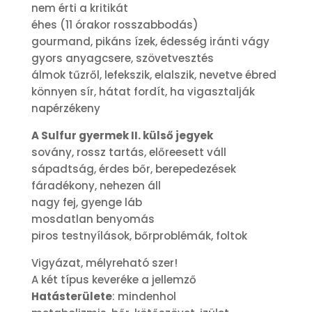
nem érti a kritikát
éhes (11 órakor rosszabbodás)
gourmand, pikáns ízek, édesség iránti vágy
gyors anyagcsere, szövetvesztés
álmok tűzről, lefekszik, elalszik, nevetve ébred
könnyen sír, hátat fordít, ha vigasztalják
napérzékeny
A Sulfur gyermek II. külső jegyek
sovány, rossz tartás, előreesett váll
sápadtság, érdes bőr, berepedezések
fáradékony, nehezen áll
nagy fej, gyenge láb
mosdatlan benyomás
piros testnyílások, bőrproblémák, foltok
Vigyázat, mélyreható szer!
A két típus keveréke a jellemző
Hatásterülete
: mindenhol