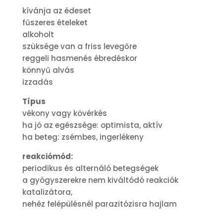
kívánja az édeset
fűszeres ételeket
alkoholt
szüksége van a friss levegőre
reggeli hasmenés ébredéskor
könnyű alvás
izzadás
Típus
vékony vagy kövérkés
ha jó az egészsége: optimista, aktív
ha beteg: zsémbes, ingerlékeny
reakciómód:
periodikus és alternáló betegségek
a gyógyszerekre nem kiváltódó reakciók
katalizátora,
nehéz felépülésnél parazitózisra hajlam