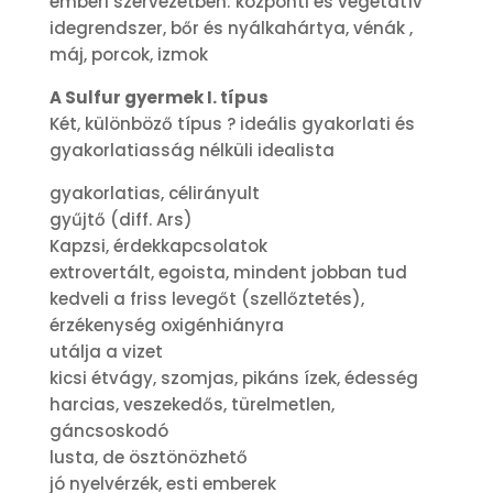
emberi szervezetben: központi és vegetatív
idegrendszer, bőr és nyálkahártya, vénák ,
máj, porcok, izmok
A Sulfur gyermek I. típus
Két, különböző típus ? ideális gyakorlati és
gyakorlatiasság nélküli idealista
gyakorlatias, célirányult
gyűjtő (diff. Ars)
Kapzsi, érdekkapcsolatok
extrovertált, egoista, mindent jobban tud
kedveli a friss levegőt (szellőztetés),
érzékenység oxigénhiányra
utálja a vizet
kicsi étvágy, szomjas, pikáns ízek, édesség
harcias, veszekedős, türelmetlen,
gáncsoskodó
lusta, de ösztönözhető
jó nyelvérzék, esti emberek