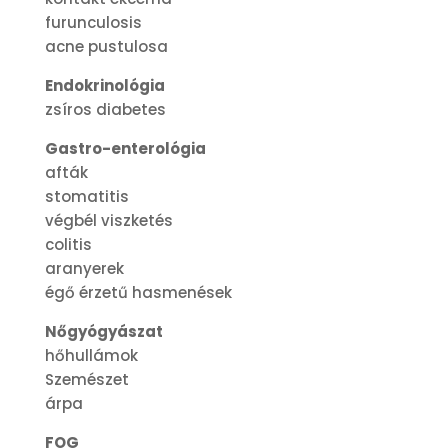
furunculosis
acne pustulosa
Endokrinológia
zsíros diabetes
Gastro-enterológia
afták
stomatitis
végbél viszketés
colitis
aranyerek
égő érzetű hasmenések
Nőgyógyászat
hőhullámok
Szemészet
árpa
FOG