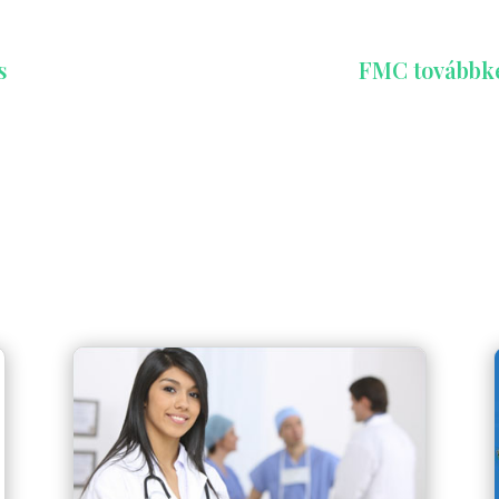
s
FMC továbbkép