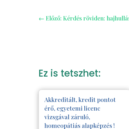
←
Előző: Kérdés röviden: hajhullá
Ez is tetszhet:
Akkreditált, kredit pontot
érő, egyetemi licenc
vizsgával záruló,
homeopátiás alapképzés !