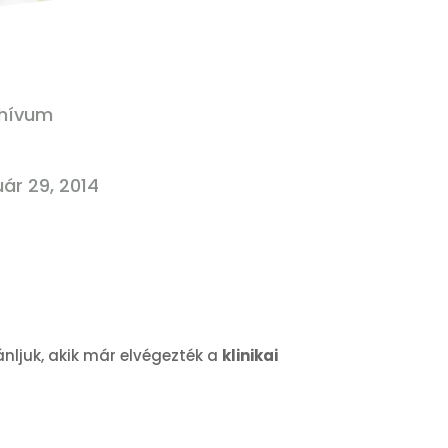
hívum
uár 29, 2014
ljuk, akik már elvégezték a
klinikai