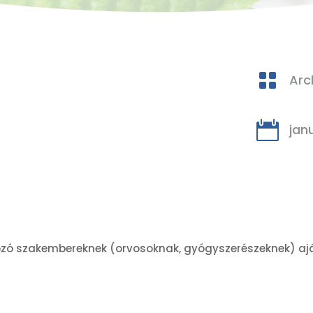

Arc

jan
zó szakembereknek (orvosoknak, gyógyszerészeknek) aján