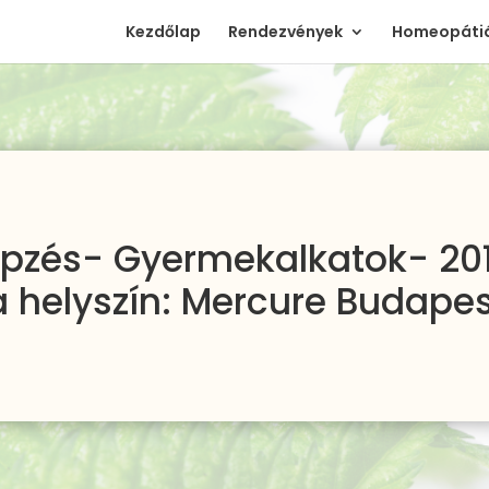
Kezdőlap
Rendezvények
Homeopátiá
zés- Gyermekalkatok- 2014
a helyszín: Mercure Budape