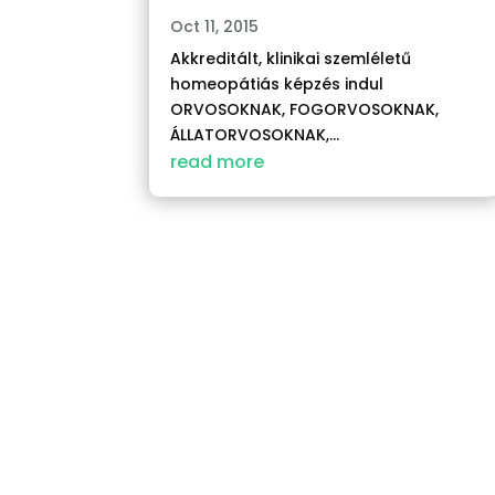
Oct 11, 2015
Akkreditált, klinikai szemléletű
homeopátiás képzés indul
ORVOSOKNAK, FOGORVOSOKNAK,
ÁLLATORVOSOKNAK,...
read more