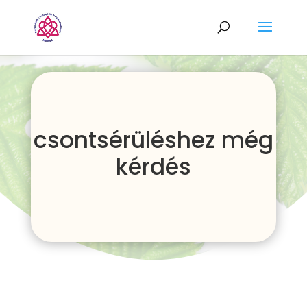
csontsérüléshez még
kérdés