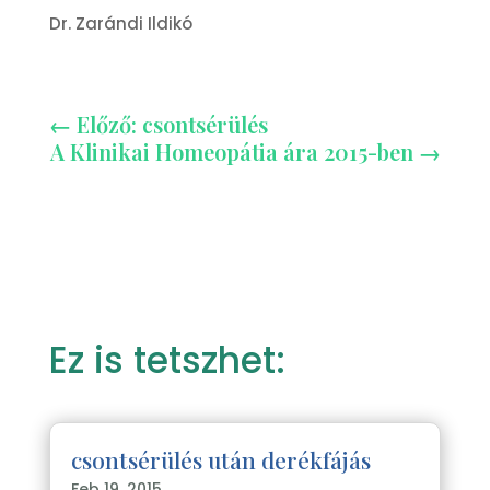
Dr. Zarándi Ildikó
←
Előző: csontsérülés
A Klinikai Homeopátia ára 2015-ben
→
Ez is tetszhet:
csontsérülés után derékfájás
Feb 19, 2015