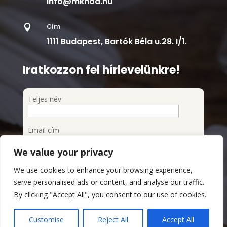
info@mkhoa.hu
Cím

1111 Budapest, Bartók Béla u.28. I/1.
Iratkozzon fel hírlevelünkre!
Teljes név
Email cím
We value your privacy
Feliratkozom a hírlevélre
We use cookies to enhance your browsing experience,
Megismertem és elfogadom az Adatvédelmi
serve personalised ads or content, and analyse our traffic.
szabályzatot
By clicking "Accept All", you consent to our use of cookies.
Adatvédelmi Szabályzat
Customise
Reject All
Accept All