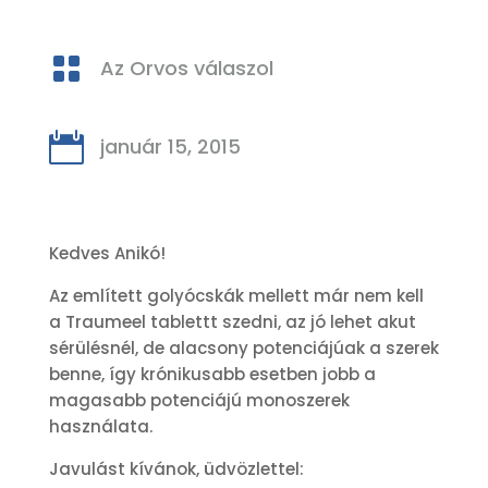

Az Orvos válaszol

január 15, 2015
Kedves Anikó!
Az említett golyócskák mellett már nem kell
a Traumeel tablettt szedni, az jó lehet akut
sérülésnél, de alacsony potenciájúak a szerek
benne, így krónikusabb esetben jobb a
magasabb potenciájú monoszerek
használata.
Javulást kívánok, üdvözlettel: