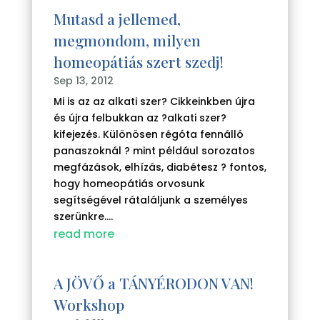
Mutasd a jellemed,
megmondom, milyen
homeopátiás szert szedj!
Sep 13, 2012
Mi is az az alkati szer? Cikkeinkben újra
és újra felbukkan az ?alkati szer?
kifejezés. Különösen régóta fennálló
panaszoknál ? mint például sorozatos
megfázások, elhízás, diabétesz ? fontos,
hogy homeopátiás orvosunk
segítségével rátaláljunk a személyes
szerünkre....
read more
A JÖVŐ a TÁNYÉRODON VAN!
Workshop