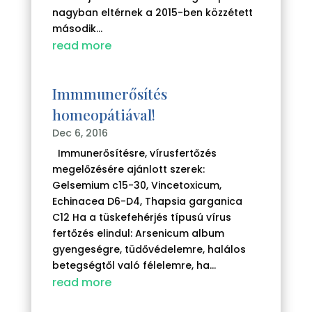
nagyban eltérnek a 2015-ben közzétett
második...
read more
Immmunerősítés
homeopátiával!
Dec 6, 2016
Immunerősítésre, vírusfertőzés
megelőzésére ajánlott szerek:
Gelsemium c15-30, Vincetoxicum,
Echinacea D6-D4, Thapsia garganica
C12 Ha a tüskefehérjés típusú vírus
fertőzés elindul: Arsenicum album
gyengeségre, tüdővédelemre, halálos
betegségtől való félelemre, ha...
read more