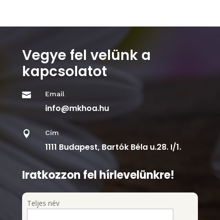
Vegye fel velünk a
kapcsolatot
Email

info@mkhoa.hu
Cím

1111 Budapest, Bartók Béla u.28. I/1.
Iratkozzon fel hírlevelünkre!
Teljes név