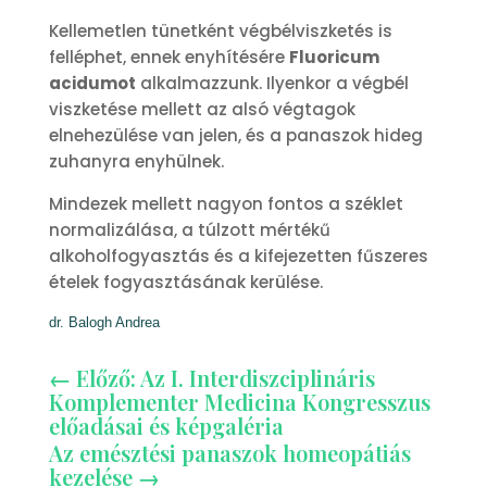
Kellemetlen tünetként végbélviszketés is
felléphet, ennek enyhítésére
Fluoricum
acidumot
alkalmazzunk. Ilyenkor a végbél
viszketése mellett az alsó végtagok
elnehezülése van jelen, és a panaszok hideg
zuhanyra enyhülnek.
Mindezek mellett nagyon fontos a széklet
normalizálása, a túlzott mértékű
alkoholfogyasztás és a kifejezetten fűszeres
ételek fogyasztásának kerülése.
dr. Balogh Andrea
←
Előző: Az I. Interdiszciplináris
Komplementer Medicina Kongresszus
előadásai és képgaléria
Az emésztési panaszok homeopátiás
kezelése
→