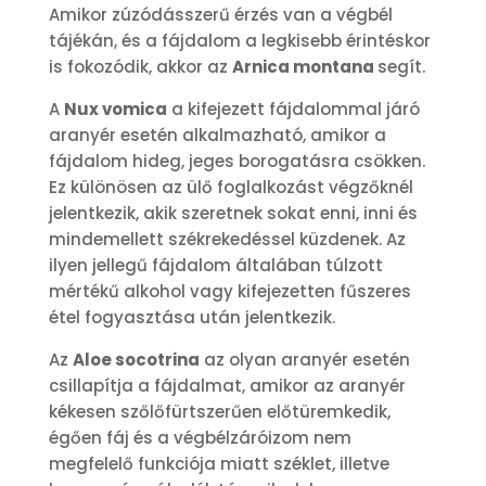
Amikor zúzódásszerű érzés van a végbél
tájékán, és a fájdalom a legkisebb érintéskor
is fokozódik, akkor az
Arnica montana
segít.
A
Nux vomica
a kifejezett fájdalommal járó
aranyér esetén alkalmazható, amikor a
fájdalom hideg, jeges borogatásra csökken.
Ez különösen az ülő foglalkozást végzőknél
jelentkezik, akik szeretnek sokat enni, inni és
mindemellett székrekedéssel küzdenek. Az
ilyen jellegű fájdalom általában túlzott
mértékű alkohol vagy kifejezetten fűszeres
étel fogyasztása után jelentkezik.
Az
Aloe socotrina
az olyan aranyér esetén
csillapítja a fájdalmat, amikor az aranyér
kékesen szőlőfürtszerűen előtüremkedik,
égően fáj és a végbélzáróizom nem
megfelelő funkciója miatt széklet, illetve