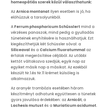
homeopátiás szerek közül választhatunk:
Az
Arnica montanat
ilyen esetben is jó, ha
előhúzzuk a tarsolyunkból.
A
Ferrum phosphoricum Schüsslert
mind a
vérzéses panaszok, mind pedig a gyulladás
tüneteinek enyhítésére is használhatjuk. Ezt
kiegészíthetjük két Schüssler sóval: a
Siliceaval
és a
Calcium fluoratummal
az
érfalak megerősítése céljából. Az utóbbi
kettőt váltakozva szedjük, egyik nap az
egyiket másik nap a másikat. Az ezekből
készült Nr.1.és Nr.11 krémet külsőleg is
alkalmazzuk.
Az aranyér trombózis esetében három
készítményt adhatunk együttesen a tünetek
gyors javulása érdekében: az
Arnicát
, a
Lachesis mutust
és a
Muriaticum acidumot
.