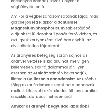
kocsonyás váladék távozik olykor a
végbélnyíláson át.
Amikor a végbél záróizomzatának fájdalmas
görcse jön létre, akkor a
Schüssler
Magnesium phosphoricum
tablettájából
oldjunk fel 10 darabot 1 pohár forró vízben, és
azt igyuk kortyonként. Kiválóan enyhíti az
elviselhetetlen fájdalmat.
Az aranyeres betegség során sajnos az
aranyér vérzése is kialakulhat, mely igen
kellemetlen, sok fájdalommal jár. Ilyen
esetben az
Arnicát
szintén bevethetjük,
illetve a
Collinsonia canadensist
. Az utóbbit
főleg akkor érdemes szedni, ha a panaszok
mellett kifejezett székrekedés áll fenn, amikor
a széklet darabos, nehezen ürül.
Amikor az aranyér begyullad, az alábbi