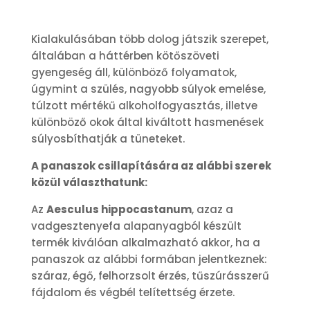
Kialakulásában több dolog játszik szerepet,
általában a háttérben kötőszöveti
gyengeség áll, különböző folyamatok,
úgymint a szülés, nagyobb súlyok emelése,
túlzott mértékű alkoholfogyasztás, illetve
különböző okok által kiváltott hasmenések
súlyosbíthatják a tüneteket.
A panaszok csillapítására az alábbi szerek
közül választhatunk:
Az
Aesculus hippocastanum
, azaz a
vadgesztenyefa alapanyagból készült
termék kiválóan alkalmazható akkor, ha a
panaszok az alábbi formában jelentkeznek:
száraz, égő, felhorzsolt érzés, tűszúrásszerű
fájdalom és végbél telítettség érzete.