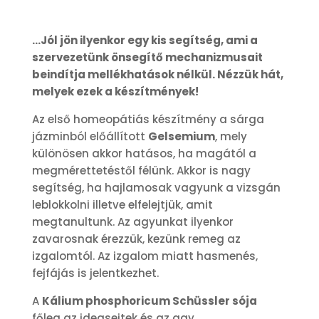
…Jól jön ilyenkor egy kis segítség, ami a
szervezetünk önsegítő mechanizmusait
beindítja mellékhatások nélkül. Nézzük hát,
melyek ezek a készítmények!
Az első homeopátiás készítmény a sárga
jázminból előállított
Gelsemium
, mely
különösen akkor hatásos, ha magától a
megmérettetéstől félünk. Akkor is nagy
segítség, ha hajlamosak vagyunk a vizsgán
leblokkolni illetve elfelejtjük, amit
megtanultunk. Az agyunkat ilyenkor
zavarosnak érezzük, kezünk remeg az
izgalomtól. Az izgalom miatt hasmenés,
fejfájás is jelentkezhet.
A
Kálium phosphoricum Schüssler sója
főleg az idegsejtek és az agy