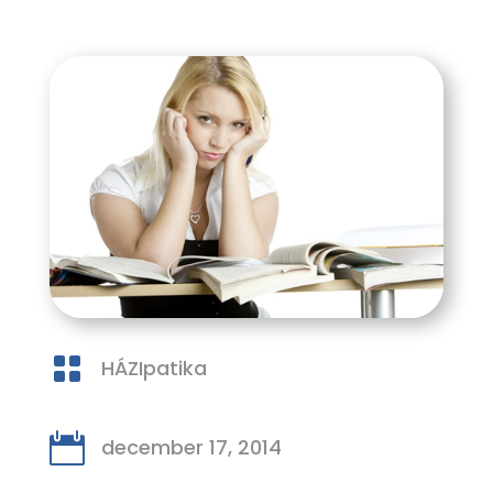

HÁZIpatika

december 17, 2014