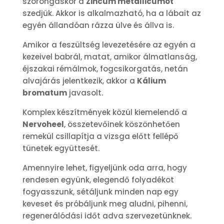
szorongáskor a
Zincum metallicumot
szedjük. Akkor is alkalmazható, ha a lábait az
egyén állandóan rázza ülve és állva is.
Amikor a feszültség levezetésére az egyén a
kezeivel babrál, matat, amikor álmatlanság,
éjszakai rémálmok, fogcsikorgatás, netán
alvajárás jelentkezik, akkor a
Kálium
bromatum
javasolt.
Komplex készítmények közül kiemelendő a
Nervoheel
, összetevőinek köszönhetően
remekül csillapítja a vizsga előtt fellépő
tünetek együttesét.
Amennyire lehet, figyeljünk oda arra, hogy
rendesen együnk, elegendő folyadékot
fogyasszunk, sétáljunk minden nap egy
keveset és próbáljunk meg aludni, pihenni,
regenerálódási időt adva szervezetünknek.