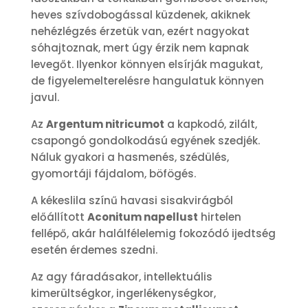
heves szívdobogással küzdenek, akiknek
nehézlégzés érzetük van, ezért nagyokat
sóhajtoznak, mert úgy érzik nem kapnak
levegőt. Ilyenkor könnyen elsírják magukat,
de figyelemelterelésre hangulatuk könnyen
javul.
Az
Argentum nitricumot
a kapkodó, zilált,
csapongó gondolkodású egyének szedjék.
Náluk gyakori a hasmenés, szédülés,
gyomortáji fájdalom, böfögés.
A kékeslila színű havasi sisakvirágból
előállított
Aconitum napellust
hirtelen
fellépő, akár halálfélelemig fokozódó ijedtség
esetén érdemes szedni.
Az agy fáradásakor, intellektuális
kimerültségkor, ingerlékenységkor,