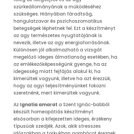
szürkeállományának a működéséhez
szükséges. Hiányában fáradtság,
hangulatzavar és pszichoszomatikus
betegségek léphetnek fel. Ezt a készítményt
az agy természetes nyugtatójának is
nevezik, illetve az agy energiaforrásának.
Különösen jól alkalmazható a vizsgát
megelőző ideges álmatlanság esetében, ha
az emlékezőképességünk gyenge, ha az
idegesség miatt fejfájás alakul ki, ha
kimerültek vagyunk, illetve ha azt érezzük,
hogy az agyi teljesítményünket fokozni
szeretnénk, mert kimerültek vagyunk.
Az
Ignatia amarat
a Szent Ignác-babból
készült homeopátiás készítményt
elsősorban a kifejezetten ideges, érzékeny
típusúak szedjék. Azok, akik stresszes
időszakban a torkukban gombócot éreznek,