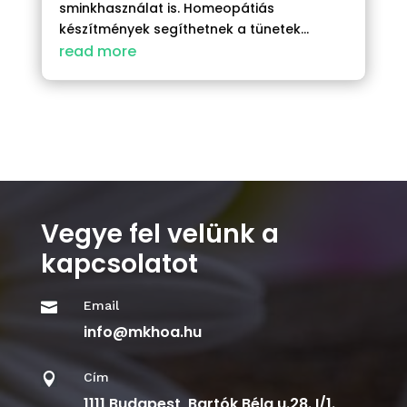
sminkhasználat is. Homeopátiás
készítmények segíthetnek a tünetek...
read more
Vegye fel velünk a
kapcsolatot
Email

info@mkhoa.hu
Cím

1111 Budapest, Bartók Béla u.28. I/1.