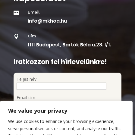
Email

info@mkhoa.hu
Cím

1111 Budapest, Bartók Béla u.28. I/1.
Iratkozzon fel hírlevelünkre!
Teljes név
Email cím
We value your privacy
Feliratkozom a hírlevélre
We use cookies to enhance your browsing experience,
Megismertem és elfogadom az Adatvédelmi
serve personalised ads or content, and analyse our traffic.
szabályzatot