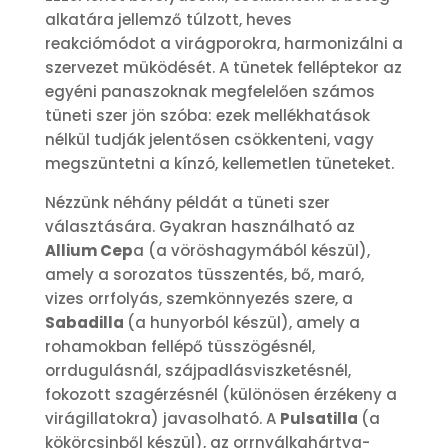
alkatára jellemző túlzott, heves
reakciómódot a virágporokra, harmonizálni a
szervezet müködését. A tünetek felléptekor az
egyéni panaszoknak megfelelően számos
tüneti szer jön szóba: ezek mellékhatások
nélkül tudják jelentősen csökkenteni, vagy
megszüntetni a kínzó, kellemetlen tüneteket.
Nézzünk néhány példát a tüneti szer
választására. Gyakran használható az
Allium Cep
a (a vöröshagymából készül),
amely a sorozatos tüsszentés, bő, maró,
vizes orrfolyás, szemkönnyezés szere, a
Sabadilla
(a hunyorból készül), amely a
rohamokban fellépő tüsszögésnél,
orrdugulásnál, szájpadlásviszketésnél,
fokozott szagérzésnél (különösen érzékeny a
virágillatokra) javasolható. A
Pulsatilla
(a
kökörcsinből készül), az orrnyálkahártya-