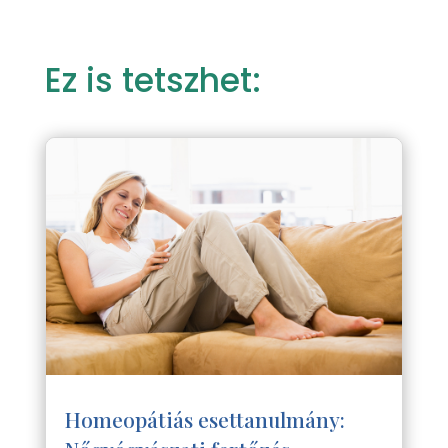
Ez is tetszhet:
Homeopátiás esettanulmány: