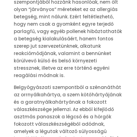
szempontjából hozzánk hasonlóak, nem ölt
olyan “járványos” méreteket ez az allergiás
betegség, mint nálunk. Ezért feltétlezhető,
hogy nem csak a gyomként egyre terjedő
parlagfű, vagy egyéb pollenek hibáztathatók
a betegség kialakulásáért, hanem fontos
szerep jut szervezetünknek, alkatunk
reakciómódjának, valamint a bennünket
körülvevő külső és belső környezeti
stressznek, illetve az erre történő egyéni
reagálási módnak is.
Belgyógyászati szempontból a szénanáthát
az orrnyálkahártya, a szem kötőhártyájának
és a garatnyálkahártyának a fokozott
válaszkészsége jellemzi. Az ebből kifejlődő
asztmás panaszok a légcső és a hörgők
fokozott válaszkészségéből adódnak,
amelyek a légutak változó súlyosságú