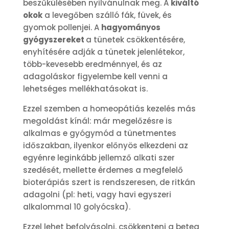
beszűkülésében nyilvánulnak meg. A
kiváltó
okok
a levegőben szálló fák, füvek, és
gyomok pollenjei. A
hagyományos
gyógyszereket
a tünetek csökkentésére,
enyhítésére adják a tünetek jelenlétekor,
több-kevesebb eredménnyel, és az
adagoláskor figyelembe kell venni a
lehetséges mellékhatásokat is.
Ezzel szemben a homeopátiás kezelés más
megoldást kínál: már megelőzésre is
alkalmas e gyógymód a tünetmentes
időszakban, ilyenkor előnyös elkezdeni az
egyénre leginkább jellemző alkati szer
szedését, mellette érdemes a megfelelő
bioterápiás szert is rendszeresen, de ritkán
adagolni (pl: heti, vagy havi egyszeri
alkalommal 10 golyócska).
Ezzel lehet befolyásolni, csökkenteni a beteg