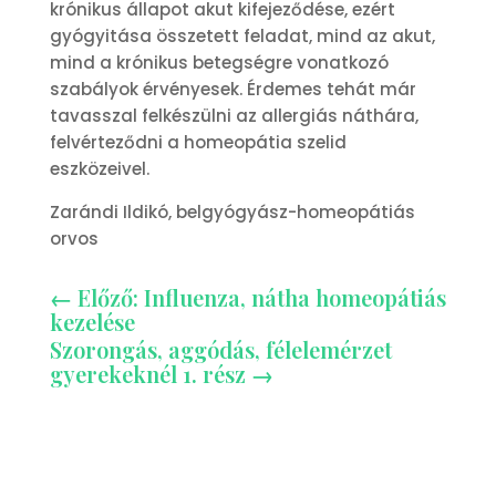
krónikus állapot akut kifejeződése, ezért
gyógyitása összetett feladat, mind az akut,
mind a krónikus betegségre vonatkozó
szabályok érvényesek. Érdemes tehát már
tavasszal felkészülni az allergiás náthára,
felvérteződni a homeopátia szelid
eszközeivel.
Zarándi Ildikó, belgyógyász-homeopátiás
orvos
←
Előző: Influenza, nátha homeopátiás
kezelése
Szorongás, aggódás, félelemérzet
gyerekeknél 1. rész
→