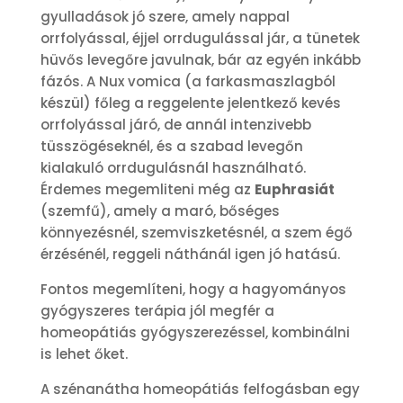
gyulladások jó szere, amely nappal
orrfolyással, éjjel orrdugulással jár, a tünetek
hüvős levegőre javulnak, bár az egyén inkább
fázós. A Nux vomica (a farkasmaszlagból
készül) főleg a reggelente jelentkező kevés
orrfolyással járó, de annál intenzivebb
tüsszögéseknél, és a szabad levegőn
kialakuló orrdugulásnál használható.
Érdemes megemliteni még az
Euphrasiát
(szemfű), amely a maró, bőséges
könnyezésnél, szemviszketésnél, a szem égő
érzésénél, reggeli náthánál igen jó hatású.
Fontos megemlíteni, hogy a hagyományos
gyógyszeres terápia jól megfér a
homeopátiás gyógyszerezéssel, kombinálni
is lehet őket.
A szénanátha homeopátiás felfogásban egy