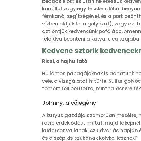
beadás előtt és után ne etessük kedve
kanállal vagy egy fecskendőből benyomha
fémkanál segítségével, és a port beönt
vízben oldjuk fel a golyókat), vagy az i
azt öntjük kedvencünk pofájába. Amenny
feloldva beönteni a kutya, cica szájába.
Kedvenc sztorik kedvencekr
Ricsi, a hajhullató
Hullámos papagájoknak is adhatunk home
vele, a vizsgálatot is tűrte. Sulfur gol
tömött toll borította, mintha kicserélték
Johnny, a vőlegény
A kutyus gazdája szomorúan mesélte, h
rövid érdeklődést mutat, majd faképnél 
kudarcot vallanak. Az udvarlás napján 
és a szép kis szukának kölykei lesznek?