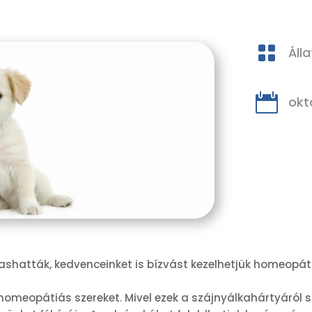

Áll

okt
hatták, kedvenceinket is bízvást kezelhetjük homeopáti
 homeopátiás szereket. Mivel ezek a szájnyálkahártyáról s