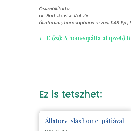
Összeállította:
dr. Bartakovics Katalin
állatorvos, homeopátiás orvos, 1148 Bp., V
←
Előző: A homeopátia alapvető t
Ez is tetszhet:
Állatorvoslás homeopátiával