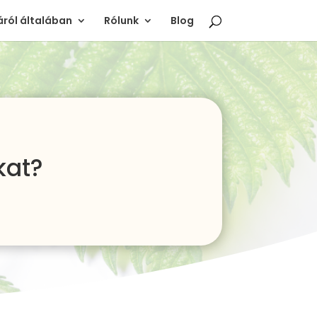
ról általában
Rólunk
Blog
kat?