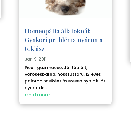
Homeopátia állatoknál:
Gyakori probléma nyáron a
toklász
Jan 9, 2011
Picur igazi macsó. Jól táplált,
vörösesbarna, hosszúszőrű, 12 éves
palotapincsiként összesen nyolc kilót
nyom, de...
read more