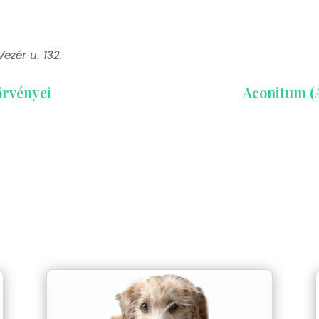
ezér u. 132.
örvényei
Aconitum (A