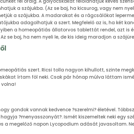
ncünket fél óráig. A golyócskákat feloldhatjuk kevés s
tjuk a szájukba. (Az se baj, ha kicsurog, vagy nem nyeli 
hetjük a szájukba. A madarakat és a rágcsálókat leperm
tatójukba adagolhatjuk a szert. Megfelelő az is, ha két ka
iben a homeopátiás állatorvos tablettát rendel, azt is 
 Az se baj, ha nem nyeli le, de kis ideig maradjon a szájü
ől
opátiás szert. Ricsi tolla nagyon kihullott, szinte megk
yócskákat írtam föl neki. Csak pár hónap múlva láttam ismé
 volna!
ogy gondok vannak kedvence ?szerelmi? életével. Többszö
hagyja ?menyasszonyát?. Ismét kiszemeltek neki egy szép
és a megelőző napon Lycopodium adását javasoltam. Nemr