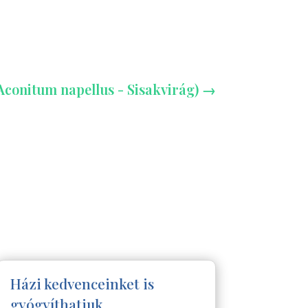
conitum napellus - Sisakvirág)
→
Házi kedvenceinket is
gyógyíthatjuk