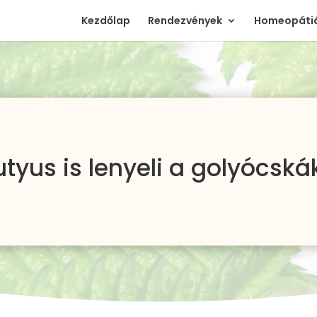
Kezdőlap
Rendezvények
Homeopátiá
utyus is lenyeli a golyócská