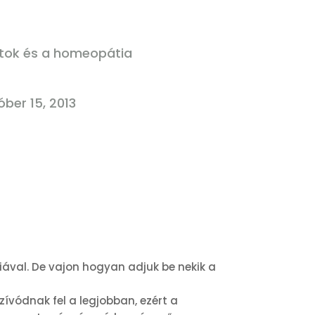
atok és a homeopátia
óber 15, 2013
ával. De vajon hogyan adjuk be nekik a
zívódnak fel a legjobban, ezért a