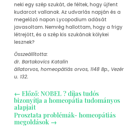
neki egy szép szukát, de féltek, hogy újfent
kudarcot vallanak. Az udvarlás napján és a
megelőző napon Lycopodium adását
javasoltam. Nemrég hallottam, hogy a frigy
létrejött, és a szép kis szukának kölykei
lesznek?
Összeállította:
dr. Bartakovics Katalin
állatorvos, homeopátiás orvos, 1148 Bp., Vezér
u. 132.
←
Előző: NOBEL ? díjas tudós
bizonyítja a homeopátia tudományos
alapjait
Prosztata problémák- homeopátiás
megoldások
→