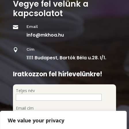
Vegye fel velünk a
kapcsolatot
Email

info@mkhoa.hu
Cím

1111 Budapest, Bartók Béla u.28. I/1.
Iratkozzon fel hírlevelünkre!
Teljes név
Email cím
We value your privacy
Feliratkozom a hírlevélre