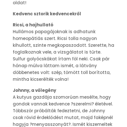
oldat!
Kedvenc sztorik kedvencekről
Ricsi, a hajhullató
Hullámos papagájoknak is adhatunk
homeopátiás szert. Ricsi tolla nagyon
kihullott, szinte megkopaszodott. Szerette, ha
foglalkoznak vele, a vizsgálatot is tűrte.
Sulfur golyócskákat írtam föl neki. Csak pár
hónap múlva láttam ismét, a látvány
döbbenetes volt: szép, tömött toll borította,
mintha kicserélték volna!
Johnny, a vőlegény
A kutyus gazdája szomorúan mesélte, hogy
gondok vannak kedvence ?szerelmi? életével.
Többször próbálták fedeztetni, de Johnny
csak rövid érdeklődést mutat, majd faképnél
hagyja ?menyasszonyát?. Ismét kiszemeltek