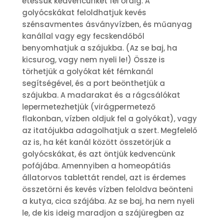
etessük kedvencünket fél óráig. A
golyócskákat feloldhatjuk kevés
szénsavmentes ásványvízben, és műanyag
kanállal vagy egy fecskendőből
benyomhatjuk a szájukba. (Az se baj, ha
kicsurog, vagy nem nyeli le!) Össze is
törhetjük a golyókat két fémkanál
segítségével, és a port beönthetjük a
szájukba. A madarakat és a rágcsálókat
lepermetezhetjük (virágpermetező
flakonban, vízben oldjuk fel a golyókat), vagy
az itatójukba adagolhatjuk a szert. Megfelelő
az is, ha két kanál között összetörjük a
golyócskákat, és azt öntjük kedvencünk
pofájába. Amennyiben a homeopátiás
állatorvos tablettát rendel, azt is érdemes
összetörni és kevés vízben feloldva beönteni
a kutya, cica szájába. Az se baj, ha nem nyeli
le, de kis ideig maradjon a szájüregben az