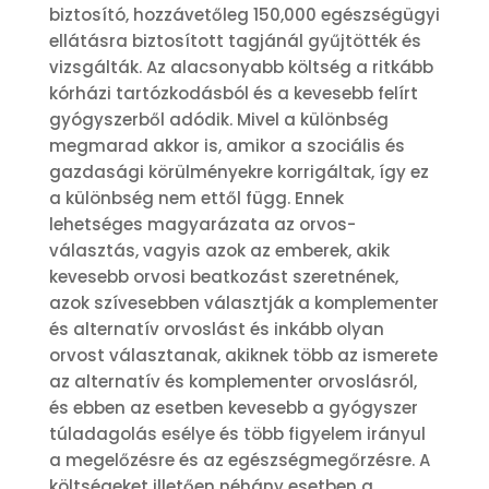
biztosító, hozzávetőleg 150,000 egészségügyi
ellátásra biztosított tagjánál gyűjtötték és
vizsgálták. Az alacsonyabb költség a ritkább
kórházi tartózkodásból és a kevesebb felírt
gyógyszerből adódik. Mivel a különbség
megmarad akkor is, amikor a szociális és
gazdasági körülményekre korrigáltak, így ez
a különbség nem ettől függ. Ennek
lehetséges magyarázata az orvos-
választás, vagyis azok az emberek, akik
kevesebb orvosi beatkozást szeretnének,
azok szívesebben választják a komplementer
és alternatív orvoslást és inkább olyan
orvost választanak, akiknek több az ismerete
az alternatív és komplementer orvoslásról,
és ebben az esetben kevesebb a gyógyszer
túladagolás esélye és több figyelem irányul
a megelőzésre és az egészségmegőrzésre. A
költségeket illetően néhány esetben a