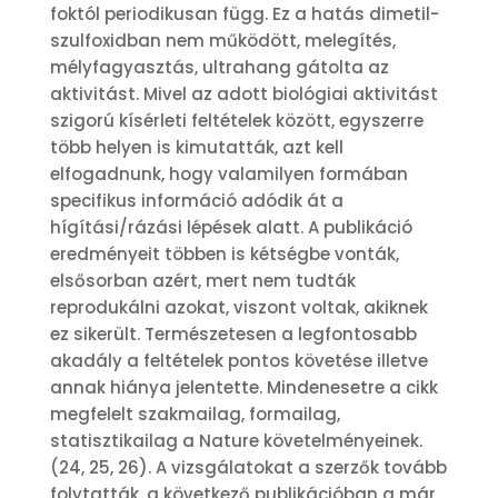
foktól periodikusan függ. Ez a hatás dimetil-
szulfoxidban nem működött, melegítés,
mélyfagyasztás, ultrahang gátolta az
aktivitást. Mivel az adott biológiai aktivitást
szigorú kísérleti feltételek között, egyszerre
több helyen is kimutatták, azt kell
elfogadnunk, hogy valamilyen formában
specifikus információ adódik át a
hígítási/rázási lépések alatt. A publikáció
eredményeit többen is kétségbe vonták,
elsősorban azért, mert nem tudták
reprodukálni azokat, viszont voltak, akiknek
ez sikerült. Természetesen a legfontosabb
akadály a feltételek pontos követése illetve
annak hiánya jelentette. Mindenesetre a cikk
megfelelt szakmailag, formailag,
statisztikailag a Nature követelményeinek.
(24, 25, 26). A vizsgálatokat a szerzők tovább
folytatták, a következő publikációban a már