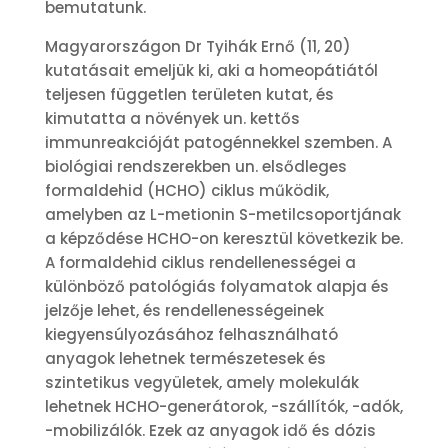
bemutatunk.
Magyarországon Dr Tyihák Ernő (11, 20)
kutatásait emeljük ki, aki a homeopátiától
teljesen független területen kutat, és
kimutatta a növények un. kettős
immunreakcióját patogénnekkel szemben. A
biológiai rendszerekben un. elsődleges
formaldehid (HCHO) ciklus működik,
amelyben az L-metionin S-metilcsoportjának
a képződése HCHO-on keresztül következik be.
A formaldehid ciklus rendellenességei a
különböző patológiás folyamatok alapja és
jelzője lehet, és rendellenességeinek
kiegyensúlyozásához felhasználható
anyagok lehetnek természetesek és
szintetikus vegyületek, amely molekulák
lehetnek HCHO-generátorok, -szállítók, -adók,
-mobilizálók. Ezek az anyagok idő és dózis