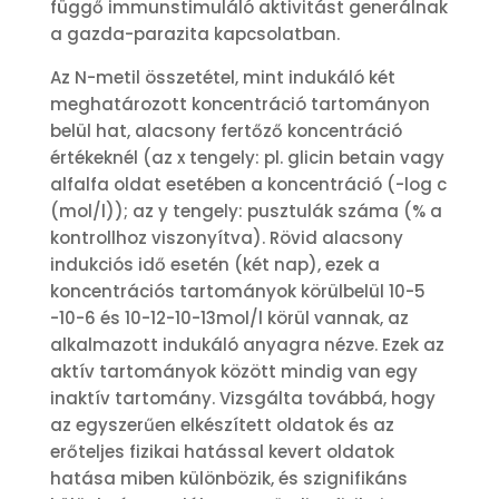
függő immunstimuláló aktivitást generálnak
a gazda-parazita kapcsolatban.
Az N-metil összetétel, mint indukáló két
meghatározott koncentráció tartományon
belül hat, alacsony fertőző koncentráció
értékeknél (az x tengely: pl. glicin betain vagy
alfalfa oldat esetében a koncentráció (-log c
(mol/l)); az y tengely: pusztulák száma (% a
kontrollhoz viszonyítva). Rövid alacsony
indukciós idő esetén (két nap), ezek a
koncentrációs tartományok körülbelül 10-5
-10-6 és 10-12-10-13mol/l körül vannak, az
alkalmazott indukáló anyagra nézve. Ezek az
aktív tartományok között mindig van egy
inaktív tartomány. Vizsgálta továbbá, hogy
az egyszerűen elkészített oldatok és az
erőteljes fizikai hatással kevert oldatok
hatása miben különbözik, és szignifikáns