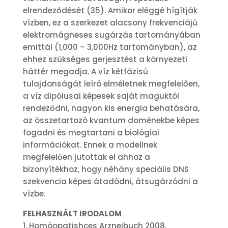
elrendeződését (35). Amikor eléggé hígítják
vízben, ez a szerkezet alacsony frekvenciájú
elektromágneses sugárzás tartományában
emittál (1,000 – 3,000Hz tartományban), az
ehhez szükséges gerjesztést a környezeti
háttér megadja. A víz kétfázisú
tulajdonságát leíró elméletnek megfelelően,
a víz dipólusai képesek saját maguktól
rendeződni, nagyon kis energia behatására,
az összetartozó kvantum doménekbe képes
fogadni és megtartani a biológiai
információkat. Ennek a modellnek
megfelelően jutottak el ahhoz a
bizonyítékhoz, hogy néhány speciális DNS
szekvencia képes átadódni, átsugárzódni a
vízbe.
FELHASZNÁLT IRODALOM
1. Homöopatishces Arzneibuch 2008.