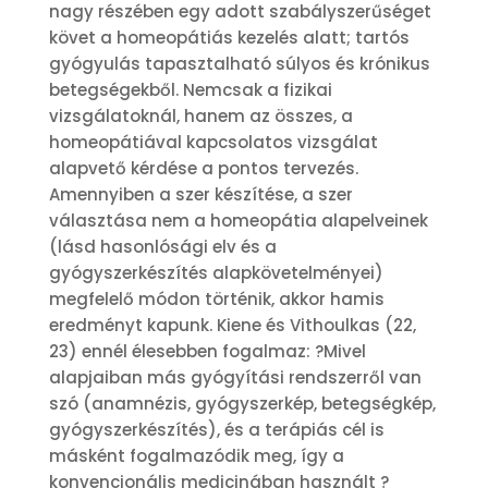
nagy részében egy adott szabályszerűséget
követ a homeopátiás kezelés alatt; tartós
gyógyulás tapasztalható súlyos és krónikus
betegségekből. Nemcsak a fizikai
vizsgálatoknál, hanem az összes, a
homeopátiával kapcsolatos vizsgálat
alapvető kérdése a pontos tervezés.
Amennyiben a szer készítése, a szer
választása nem a homeopátia alapelveinek
(lásd hasonlósági elv és a
gyógyszerkészítés alapkövetelményei)
megfelelő módon történik, akkor hamis
eredményt kapunk. Kiene és Vithoulkas (22,
23) ennél élesebben fogalmaz: ?Mivel
alapjaiban más gyógyítási rendszerről van
szó (anamnézis, gyógyszerkép, betegségkép,
gyógyszerkészítés), és a terápiás cél is
másként fogalmazódik meg, így a
konvencionális medicinában használt ?