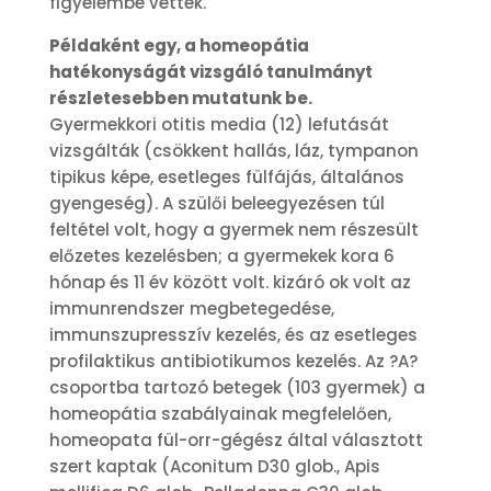
figyelembe vették.
Példaként egy, a homeopátia
hatékonyságát vizsgáló tanulmányt
részletesebben mutatunk be.
Gyermekkori otitis media (12) lefutását
vizsgálták (csökkent hallás, láz, tympanon
tipikus képe, esetleges fülfájás, általános
gyengeség). A szülői beleegyezésen túl
feltétel volt, hogy a gyermek nem részesült
előzetes kezelésben; a gyermekek kora 6
hónap és 11 év között volt. kizáró ok volt az
immunrendszer megbetegedése,
immunszupresszív kezelés, és az esetleges
profilaktikus antibiotikumos kezelés. Az ?A?
csoportba tartozó betegek (103 gyermek) a
homeopátia szabályainak megfelelően,
homeopata fül-orr-gégész által választott
szert kaptak (Aconitum D30 glob., Apis