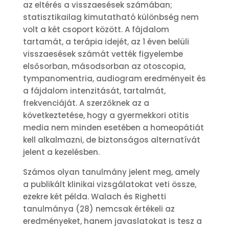
az eltérés a visszaesések számában;
statisztikailag kimutatható különbség nem
volt a két csoport között. A fájdalom
tartamát, a terápia idejét, az 1 éven belüli
visszaesések számát vették figyelembe
elsősorban, másodsorban az otoscopia,
tympanomentria, audiogram eredményeit és
a fájdalom intenzitását, tartalmát,
frekvenciáját. A szerzőknek az a
következtetése, hogy a gyermekkori otitis
media nem minden esetében a homeopátiát
kell alkalmazni, de biztonságos alternatívát
jelent a kezelésben.
Számos olyan tanulmány jelent meg, amely
a publikált klinikai vizsgálatokat veti össze,
ezekre két példa. Walach és Righetti
tanulmánya (28) nemcsak értékeli az
eredményeket, hanem javaslatokat is tesz a