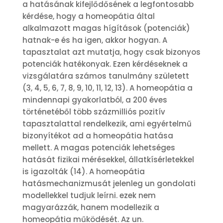
a hatásának kifejlődősének a legfontosabb
kérdése, hogy a homeopátia által
alkalmazott magas hígítások (potenciák)
hatnak-e és ha igen, akkor hogyan. A
tapasztalat azt mutatja, hogy csak bizonyos
potenciák hatékonyak. Ezen kérdéseknek a
vizsgálatára számos tanulmány született
(3, 4, 5, 6, 7, 8, 9, 10, 11, 12, 13). A homeopátia a
mindennapi gyakorlatból, a 200 éves
történetéből több százmilliós pozitív
tapasztalattal rendelkezik, ami egyértelmű
bizonyítékot ad a homeopátia hatása
mellett. A magas potenciák lehetséges
hatását fizikai mérésekkel, állatkísérletekkel
is igazolták (14). A homeopátia
hatásmechanizmusát jelenleg un gondolati
modellekkel tudjuk leírni. ezek nem
magyarázzák, hanem modellezik a
homeopátia működését. Az un.