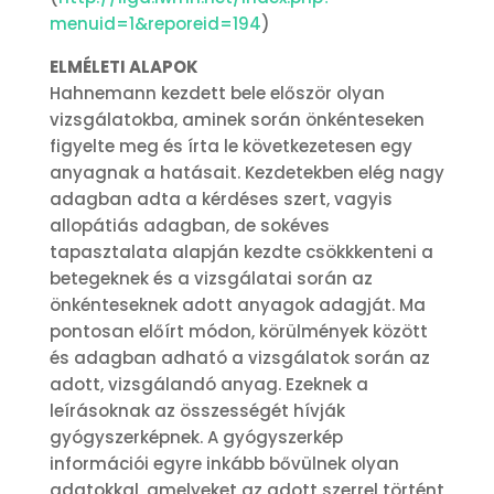
menuid=1&reporeid=194
)
ELMÉLETI ALAPOK
Hahnemann kezdett bele először olyan
vizsgálatokba, aminek során önkénteseken
figyelte meg és írta le következetesen egy
anyagnak a hatásait. Kezdetekben elég nagy
adagban adta a kérdéses szert, vagyis
allopátiás adagban, de sokéves
tapasztalata alapján kezdte csökkkenteni a
betegeknek és a vizsgálatai során az
önkénteseknek adott anyagok adagját. Ma
pontosan előírt módon, körülmények között
és adagban adható a vizsgálatok során az
adott, vizsgálandó anyag. Ezeknek a
leírásoknak az összességét hívják
gyógyszerképnek. A gyógyszerkép
információi egyre inkább bővülnek olyan
adatokkal, amelyeket az adott szerrel történt