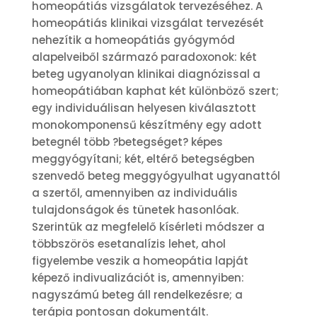
homeopátiás vizsgálatok tervezéséhez. A
homeopátiás klinikai vizsgálat tervezését
nehezítik a homeopátiás gyógymód
alapelveiből származó paradoxonok: két
beteg ugyanolyan klinikai diagnózissal a
homeopátiában kaphat két különböző szert;
egy individuálisan helyesen kiválasztott
monokomponensű készítmény egy adott
betegnél több ?betegséget? képes
meggyógyítani; két, eltérő betegségben
szenvedő beteg meggyógyulhat ugyanattól
a szertől, amennyiben az individuális
tulajdonságok és tünetek hasonlóak.
Szerintük az megfelelő kísérleti módszer a
többszörös esetanalízis lehet, ahol
figyelembe veszik a homeopátia lapját
képező indivualizációt is, amennyiben:
nagyszámú beteg áll rendelkezésre; a
terápia pontosan dokumentált.