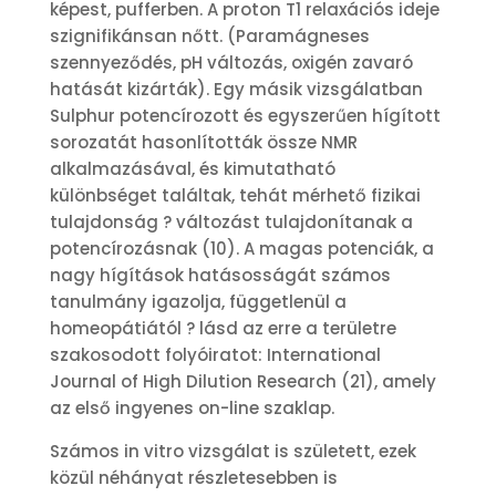
képest, pufferben. A proton T1 relaxációs ideje
szignifikánsan nőtt. (Paramágneses
szennyeződés, pH változás, oxigén zavaró
hatását kizárták). Egy másik vizsgálatban
Sulphur potencírozott és egyszerűen hígított
sorozatát hasonlították össze NMR
alkalmazásával, és kimutatható
különbséget találtak, tehát mérhető fizikai
tulajdonság ? változást tulajdonítanak a
potencírozásnak (10). A magas potenciák, a
nagy hígítások hatásosságát számos
tanulmány igazolja, függetlenül a
homeopátiától ? lásd az erre a területre
szakosodott folyóiratot: International
Journal of High Dilution Research (21), amely
az első ingyenes on-line szaklap.
Számos in vitro vizsgálat is született, ezek
közül néhányat részletesebben is