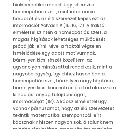
biokibernetikai modell úgy jellemzi a
homeopátiás szert, mint információ
hordozót és az élő szervezet képes ezt az
információt ?olvasni? (15, 16, 17). A fraktál
elmélettel szintén a homeopátiás szert, a
magas hígítások lehetséges működését
próbálják leírni. Mivel a fraktál végtelen
ismérlődése egy adott motívumnak,
bármilyen kicsi részét közelítem, az
ugyanolyan mintázattal rendelkezik, mint a
nagyobb egység, így ehhez hasonlóan a
homeopátiás szer, bármilyen nagy hígítása,
bármilyen kicsi koncentrációja tartalmazza a
kiindulási anyag tulajdonságát,
információját (18). A káosz elmélettel úgy
vonnak párhuzamot, hogy az élő szervezetet
tekintik matematikai szempontból leírt
káosznak ? hiszen nagyon sok, általunk nem