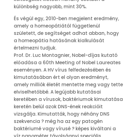
különbség nagyobb, mint 30%.
És végül egy, 2010-ben megjelent eredmény,
amely a homeopátiától függetlenül
született, de segítséget adhat abban, hogy
a homeopátia hatásának kialkulását
értelmezni tudjuk.
Prof. Dr. Luc Montagnier, Nobel-díjas kutató
előadása a 60th Meeting of Nobel Laureates
eseményen. A HV vírus felfedezésében és
kimutatásában ért el olyan eredményt,
amely milliók életét mentette meg vagy tette
elviselhetőbbé. A legújabb kutatásai
keretében a vírusok, baktériumok kimutatása
keretén belül azok DNS-ének reakcióit
vizsgálja. Kimutatták, hogy néhány DNS
szekvencia ? még ha az egy patogén
baktériumé vagy vírusé ? képes kiváltani a
víz nanométer távolságnyi speciális