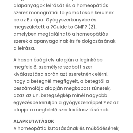
alapanyagok leírását és a homeopátiás
szerek monográfiái folyamatosan kerülnek
be az Európai Gyógyszerkönyvbe és
megszületett a ?Guide to GMP? (2),
amelyben megtalálható a homeopátiás
szerek alapanyagainak és feldolgozásának
a leírása.
A hasonlósági elv alapján a leginkább
megfelelő, személyre szabott szer
kiválasztása során azt szeretnénk elérni,
hogy a betegnél megfigyelt, a betegtől a
beszámolója alapján megkapott tünetek,
azaz az un. betegségkép minél nagyobb
egyezésbe kerüljön a gyógyszerképpel ? ez az
alapja a megfelelő szer kiválasztásának.
ALAPKUTATÁSOK
A homeopátia kutatásának és működésének,