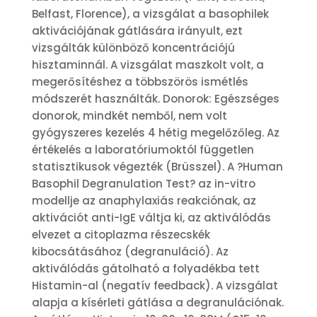
Belfast, Florence), a vizsgálat a basophilek
aktivációjának gátlására irányult, ezt
vizsgálták különböző koncentrációjú
hisztaminnál. A vizsgálat maszkolt volt, a
megerősítéshez a többszörös ismétlés
módszerét használták. Donorok: Egészséges
donorok, mindkét nemből, nem volt
gyógyszeres kezelés 4 hétig megelőzőleg. Az
értékelés a laboratóriumoktól független
statisztikusok végezték (Brüsszel). A ?Human
Basophil Degranulation Test? az in-vitro
modellje az anaphylaxiás reakciónak, az
aktivációt anti-IgE váltja ki, az aktiválódás
elvezet a citoplazma részecskék
kibocsátásához (degranuláció). Az
aktiválódás gátolható a folyadékba tett
Histamin-al (negatív feedback). A vizsgálat
alapja a kísérleti gátlása a degranulációnak.