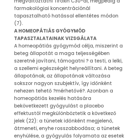
megváltoztatni Tiroxin C30-al, mégpedig a
farmakológiai koncentrációnál
tapasztalható hatással ellentétes módon
(7).
A HOMEOPÁTIÁS GYÓGYMÓD
TAPASZTALATAINAK VIZSGÁLATA
A homeopátiás gyógymód célja, miszerint a
beteg állapotát a maga teljességében
szeretné javítani, támogatni ? a testi, a lelki,
a szellemi egészségét helyreállítani. A beteg
állapotának, az állapotának változása
sokszor nagyon szubjektív, így időnként
nehezen tehető ?mérhetővé?. Azonban a
homeopátiás kezelés hatására
bekövetkezett gyógyulást a placebo
effektustól megkülönböztetik a következő
jelek (22): a tünetek időnként megjelenő,
átmeneti, enyhe rosszabbodása; a tünetek
enyhülése, a gyógyulás folyamata az esetek