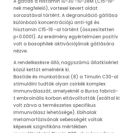
A gátlás a Histamin 10-30 -10-38M (C15-19-
nek megfelelő), vortexel kevert oldat
sorozatával történt. A degranuláció gátlása
különböző koncentrációjú anti-IgE és
hisztamin C15-19 -al történt (összesítetten
p<0.0001). Az eredmény egyértelműen pozitív
volt a basophilek aktivációjának gátlására
nézve.
A rendelkezésre álló, nagyszámú állatkísérlet
közül kettőt emelnénk ki.
Bastide és munkatársai (8) a Timulin C30-al
stimulálni tudták olyan csirkék komplex
immunválaszát, amelyeknél a Bursa fabricii-
t embroinális korban eltávolították (ezáltal ki
volt zárva a természetes specifikus
immunválasz lehetősége). Ebihalak
metamorfózisának sebességét voltak
képesek szignifikáns mértékben