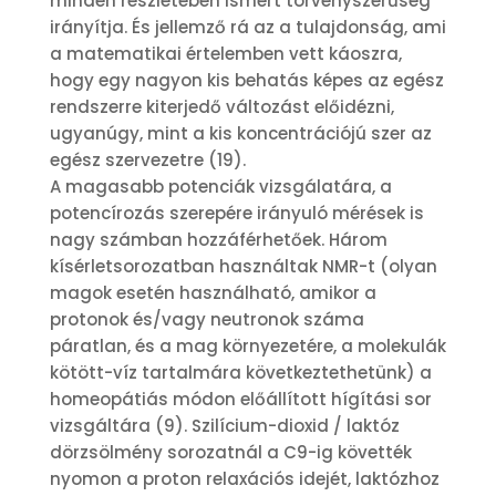
minden részletében ismert törvényszerűség
irányítja. És jellemző rá az a tulajdonság, ami
a matematikai értelemben vett káoszra,
hogy egy nagyon kis behatás képes az egész
rendszerre kiterjedő változást előidézni,
ugyanúgy, mint a kis koncentrációjú szer az
egész szervezetre (19).
A magasabb potenciák vizsgálatára, a
potencírozás szerepére irányuló mérések is
nagy számban hozzáférhetőek. Három
kísérletsorozatban használtak NMR-t (olyan
magok esetén használható, amikor a
protonok és/vagy neutronok száma
páratlan, és a mag környezetére, a molekulák
kötött-víz tartalmára következtethetünk) a
homeopátiás módon előállított hígítási sor
vizsgáltára (9). Szilícium-dioxid / laktóz
dörzsölmény sorozatnál a C9-ig követték
nyomon a proton relaxációs idejét, laktózhoz