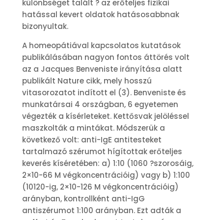
különbséget talált ? az erőteljes fizikai
hatással kevert oldatok hatásosabbnak
bizonyultak.
A homeopátiával kapcsolatos kutatások
publikálásában nagyon fontos áttörés volt
az a Jacques Benveniste irányítása alatt
publikált Nature cikk, mely hosszú
vitasorozatot indított el (3). Benveniste és
munkatársai 4 országban, 6 egyetemen
végezték a kísérleteket. Kettősvak jelöléssel
maszkolták a mintákat. Módszerük a
következő volt: anti-IgE antitesteket
tartalmazó szérumot hígítottak erőteljes
keverés kíséretében: a) 1:10 (1060 ?szorosáig,
2×10-66 M végkoncentrációig) vagy b) 1:100
(10120-ig, 2×10-126 M végkoncentrációig)
arányban, kontrollként anti-IgG
antiszérumot 1:100 arányban. Ezt adták a