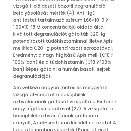
vizsgált, előidézett bazofil degranuláció
befolyásolását mérték (4). Anti-IgE
antitestet tartalmazó szérum 1,66×10-9 ?
1,66×10-18 M koncentrációjú oldata által
kiváltott degranulációt gátolták C20-ig
potencírozott tüdőhisztaminnal illetve Apis
mellifica C20-ig potencírozott sorozatával.
Eredmény: a nagy hígítású Apis mell. (C10 ?
100%-ban) és a tüdőhisztamin (C18 ? 100%-
ban) képes gátolni a humán bazofil sejtek
degranulációját.
A következő nagyon fontos és meggyőző
vizsgálat-sorozat a basophilek
aktiválásának gátlását vizsgálta a Histamin
nagy hígítású oldatával (27). A vizsgálat a
basophilek aktivációjának gátlására
irányult, A sok-centrumú kísérlet sorozatot 4
laboratóriumban végezték (Paris, Utrecht,