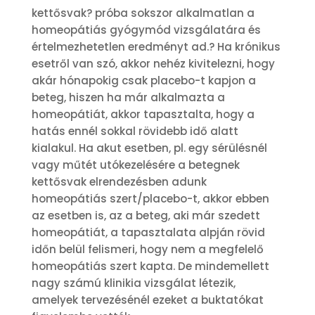
kettősvak? próba sokszor alkalmatlan a
homeopátiás gyógymód vizsgálatára és
értelmezhetetlen eredményt ad.? Ha krónikus
esetről van szó, akkor nehéz kivitelezni, hogy
akár hónapokig csak placebo-t kapjon a
beteg, hiszen ha már alkalmazta a
homeopátiát, akkor tapasztalta, hogy a
hatás ennél sokkal rövidebb idő alatt
kialakul. Ha akut esetben, pl. egy sérülésnél
vagy műtét utókezelésére a betegnek
kettősvak elrendezésben adunk
homeopátiás szert/placebo-t, akkor ebben
az esetben is, az a beteg, aki már szedett
homeopátiát, a tapasztalata alpján rövid
időn belül felismeri, hogy nem a megfelelő
homeopátiás szert kapta. De mindemellett
nagy számú klinikia vizsgálat létezik,
amelyek tervezésénél ezeket a buktatókat