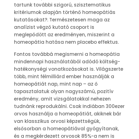
tartunk további szigorú, szisztematikus
kritériumok alapján történő homeopátiás
kutatásokat?. Természetesen maga az
analízist végző kutató csoport is
meglepődött az eredményen, miszerint a
homeopátia hatása nem placebo effektus.
Fontos továbbá megismerni a homeopátia
mindennapi használatából adódó költség-
hatékonységi vonatkozásokat is. Világszerte
több, mint félmilliárd ember használják a
homeopátiát nap, mint nap – az ő
tapasztalatuk olyan nagyszámú, pozitív
eredmény, amit vizsgálatokkal nehezen
tudnánk reprodukálni. Csak Indiában 300ezer
orvos használja a homeopátiát, akiknek bár
van klasszikus orvosi képzettségük,
elsősorban a homeopátiával gyógyítanak,
és a megkérdezett orvosok 85%-a nem is