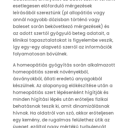
esetlegesen előforduló mérgezések
leírásából szereztünk (pl allopátiás vagy
annál nagyobb dózisban történő vagy
baleset során bekövetkező mérgezések) és
az adott szertől gyógyuló beteg adatait, a
klinikai tapasztalatokat is figyelembe veszik,
így egy-egy alapvető szerről az információk
folyamatosan bővülnek.
A homeopátiás gyógyítás során alkalmazott
homeopátiás szerek növényekből,
ásványokból, állati eredetű anyagokból
készülnek. Az alapanyag előkészítése után a
homeopátiás szert lépésenként hígítják és
minden hígítási lépés után erőteljes fizikai
behatásnak teszik ki, amit dinamizálásnak
hívnak. Ha oldatról van szó, akkor erőteljesen
egy kemény, de rugalmas felülethez ütik az
üveget, ezáltal nagy mértékű turbulencát