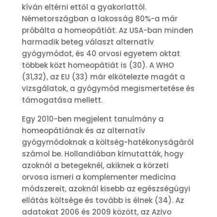
kíván eltérni ettől a gyakorlattól.
Németországban a lakosság 80%-a már
próbálta a homeopátiát. Az USA-ban minden
harmadik beteg választ alternatív
gyógymódot, és 40 orvosi egyetem oktat
többek közt homeopátiát is (30). A WHO
(31,32), az EU (33) már elkötelezte magát a
vizsgálatok, a gyógymód megismertetése és
támogatása mellett.
Egy 2010-ben megjelent tanulmány a
homeopátiának és az alternatív
gyógymódoknak a költség-hatékonyságáról
számol be. Hollandiában kimutatták, hogy
azoknál a betegeknél, akiknek a körzeti
orvosa ismeri a komplementer medicina
módszereit, azoknál kisebb az egészségügyi
ellátás költsége és tovább is élnek (34). Az
adatokat 2006 és 2009 között, az Azivo