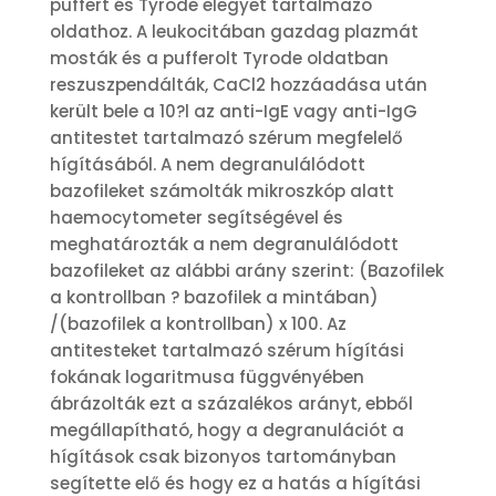
puffert és Tyrode elegyet tartalmazó
oldathoz. A leukocitában gazdag plazmát
mosták és a pufferolt Tyrode oldatban
reszuszpendálták, CaCl2 hozzáadása után
került bele a 10?l az anti-IgE vagy anti-IgG
antitestet tartalmazó szérum megfelelő
hígításából. A nem degranulálódott
bazofileket számolták mikroszkóp alatt
haemocytometer segítségével és
meghatározták a nem degranulálódott
bazofileket az alábbi arány szerint: (Bazofilek
a kontrollban ? bazofilek a mintában)
/(bazofilek a kontrollban) x 100. Az
antitesteket tartalmazó szérum hígítási
fokának logaritmusa függvényében
ábrázolták ezt a százalékos arányt, ebből
megállapítható, hogy a degranulációt a
hígítások csak bizonyos tartományban
segítette elő és hogy ez a hatás a hígítási