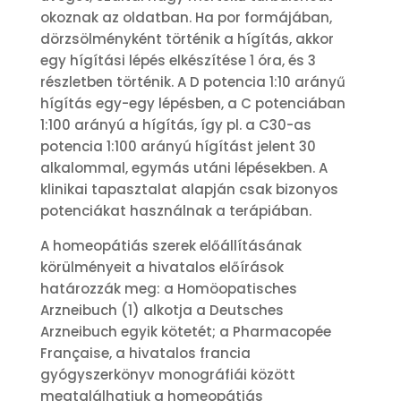
okoznak az oldatban. Ha por formájában,
dörzsölményként történik a hígítás, akkor
egy hígítási lépés elkészítése 1 óra, és 3
részletben történik. A D potencia 1:10 arányű
hígítás egy-egy lépésben, a C potenciában
1:100 arányú a hígítás, így pl. a C30-as
potencia 1:100 arányú hígítást jelent 30
alkalommal, egymás utáni lépésekben. A
klinikai tapasztalat alapján csak bizonyos
potenciákat használnak a terápiában.
A homeopátiás szerek előállításának
körülményeit a hivatalos előírások
határozzák meg: a Homöopatisches
Arzneibuch (1) alkotja a Deutsches
Arzneibuch egyik kötetét; a Pharmacopée
Française, a hivatalos francia
gyógyszerkönyv monográfiái között
megtalálhatjuk a homeopátiás