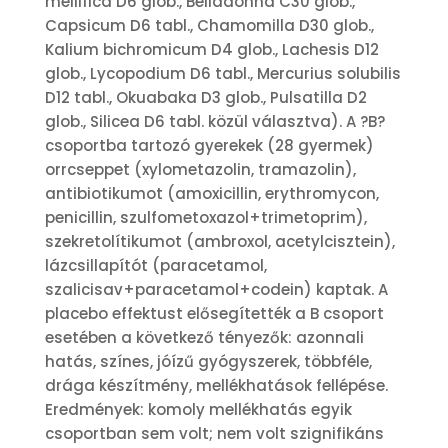
mellifica D6 glob., Belladonna C30 glob.,
Capsicum D6 tabl., Chamomilla D30 glob.,
Kalium bichromicum D4 glob., Lachesis D12
glob., Lycopodium D6 tabl., Mercurius solubilis
D12 tabl., Okuabaka D3 glob., Pulsatilla D2
glob., Silicea D6 tabl. közül választva). A ?B?
csoportba tartozó gyerekek (28 gyermek)
orrcseppet (xylometazolin, tramazolin),
antibiotikumot (amoxicillin, erythromycon,
penicillin, szulfometoxazol+trimetoprim),
szekretolítikumot (ambroxol, acetylcisztein),
lázcsillapítót (paracetamol,
szalicisav+paracetamol+codein) kaptak. A
placebo effektust elősegítették a B csoport
esetében a következő tényezők: azonnali
hatás, színes, jóízű gyógyszerek, többféle,
drága készítmény, mellékhatások fellépése.
Eredmények: komoly mellékhatás egyik
csoportban sem volt; nem volt szignifikáns