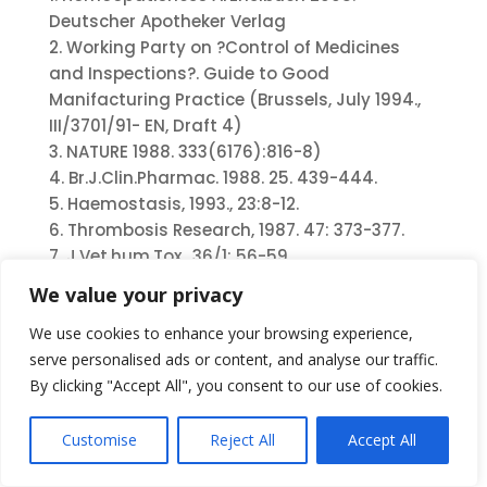
Deutscher Apotheker Verlag
2. Working Party on ?Control of Medicines
and Inspections?. Guide to Good
Manifacturing Practice (Brussels, July 1994.,
III/3701/91- EN, Draft 4)
3. NATURE 1988. 333(6176):816-8)
4. Br.J.Clin.Pharmac. 1988. 25. 439-444.
5. Haemostasis, 1993., 23:8-12.
6. Thrombosis Research, 1987. 47: 373-377.
7. J.Vet.hum.Tox., 36/1: 56-59.
8. Int.J. Immunother., 9: 169-180.
We value your privacy
9. J.Med.Nucl.Biophy. 1992.. 16, 2:135-145.
10. Weingartner (1992): Homöopatische
We use cookies to enhance your browsing experience,
Potenze. Springer
serve personalised ads or content, and analyse our traffic.
11. E.Tyihák: Quaduple immune response of
By clicking "Accept All", you consent to our use of cookies.
plants to pathogens: Formaldehyde/ozone
idea and disease resistance, 64th Congress
Customise
Reject All
Accept All
of LIGA Medicorum Homoeopathica