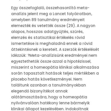
Egy összefoglaló, összehasonlító meta-
analízis jelent meg a Lancet folyóiratban,
amelyben 89 tanulmány eredményeit
elemezték és vetették össze (29). A nagyon
alapos, hosszas adatgyűjtés, szűrés,
elemzés és statisztikai értékelés rövid
ismertetése is meghaladná ennek a rövid
áttekintésnek a kereteit. A szerzők értékelését
idézzük: ?Meta-analízisünk eredményei nem
egyeztethetők össze azzal a hipotézissel,
miszerint a homeopátia klinikai alkalmazása
során tapasztalt hatások teljes mértékben a
placebo hatás következményei. Nem
találtunk azonban a tanulmányokban
elegendő bizonyítékot annak
alátámasztására, hogy a homeopátia
nyilvánvalóan hatékony lenne bármelyik
klinikai állapot kezelésében. Indokoltnak